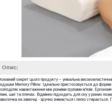
Опис:
сновний секрет цього продукту – унікальна високоеластична 
подушки Memory Pillow: Ідеально пристосовується до форми
озподіляє навантаження між різними групами м'язів. Ергономі
пині, шиї та плечах. Відмінно підходить для сну у різних позиц
аволочка на замочці - зручно знімається і легко стирається. 