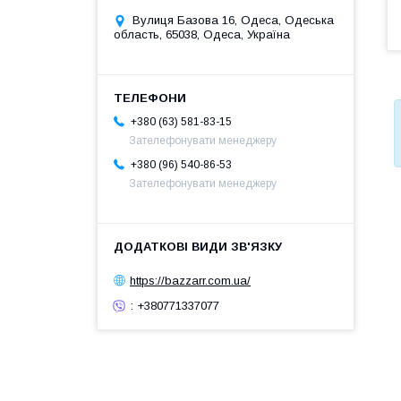
Вулиця Базова 16, Одеса, Одеська
область, 65038, Одеса, Україна
+380 (63) 581-83-15
Зателефонувати менеджеру
+380 (96) 540-86-53
Зателефонувати менеджеру
https://bazzarr.com.ua/
: +380771337077