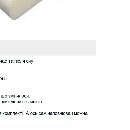
час та після сну
енні
 що змінилося.
 знижуючи пітливість
в комплекті. А ось сам наповнювач можна