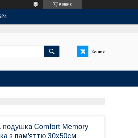
Кошик
624
Кошик
И
 подушка Comfort Memory
шка з пам'яттю 30х50см