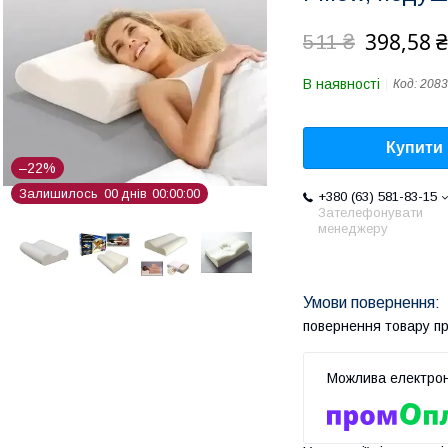
398,58 ₴
511 ₴
В наявності
Код:
2083
Купити
–22%
Залишилось
0
0
днів
0
0
0
0
0
0
+380 (63) 581-83-15
Зателефонувати
менеджеру
повернення товару п