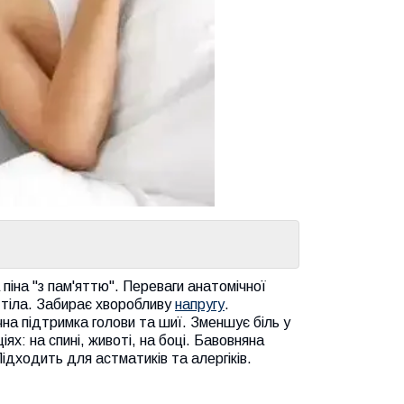
піна "з пам'яттю". Переваги анатомічної
 тіла. Забирає хворобливу
напругу
.
чна підтримка голови та шиї. Зменшує біль у
іях: на спині, животі, на боці. Бавовняна
Підходить для астматиків та алергіків.