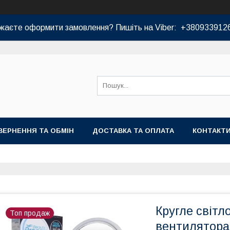
жаєте оформити замовлення? Пишіть на Viber: +380933912
ВЕРНЕННЯ ТА ОБМІН
ДОСТАВКА ТА ОПЛАТА
КОНТАКТ
Кругле світл
Топ продаж
вентилятора