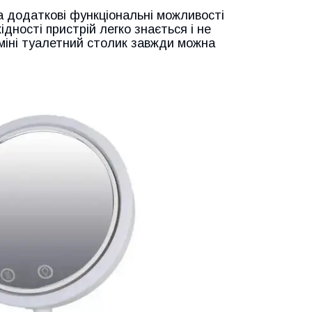
 а додаткові функціональні можливості
дності пристрій легко знається і не
ї міні туалетний столик завжди можна