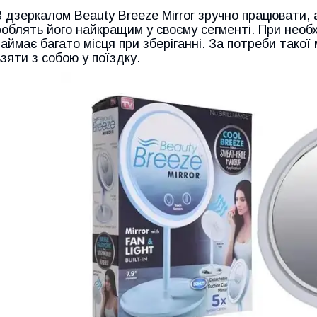
З дзеркалом Beauty Breeze Mirror зручно працювати,
роблять його найкращим у своєму сегменті. При необхі
займає багато місця при зберіганні. За потреби тако
взяти з собою у поїздку.