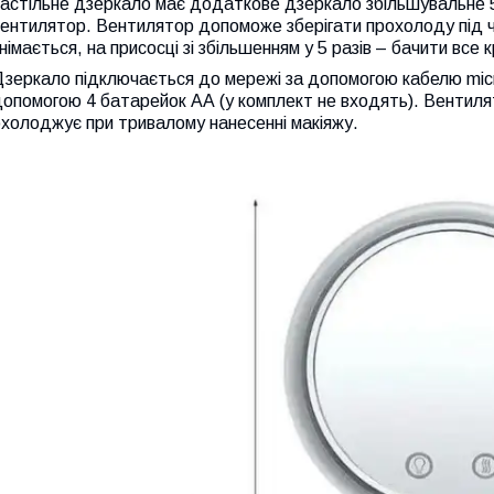
астільне дзеркало має додаткове дзеркало збільшувальне 5х
ентилятор. Вентилятор допоможе зберігати прохолоду під ч
німається, на присосці зі збільшенням у 5 разів – бачити все
Дзеркало підключається до мережі за допомогою кабелю mic
опомогою 4 батарейок АА (у комплект не входять). Вентиля
холоджує при тривалому нанесенні макіяжу.