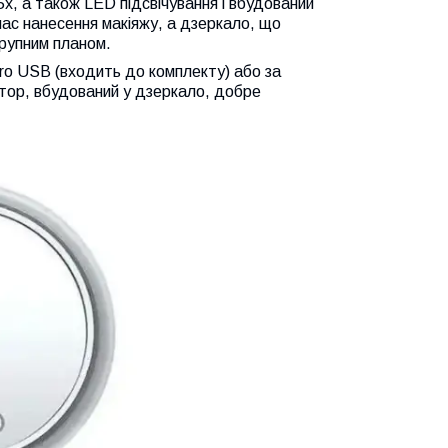
, а також LED підсвічування і вбудований
ас нанесення макіяжу, а дзеркало, що
 крупним планом.
ro USB (входить до комплекту) або за
тор, вбудований у дзеркало, добре