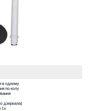
и в одному
ня по колу
ування
го дзеркала)
 1х