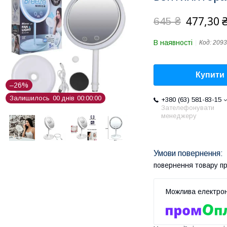
477,30 
645 ₴
В наявності
Код:
2093
Купити
–26%
Залишилось
0
0
днів
0
0
0
0
0
0
+380 (63) 581-83-15
Зателефонувати
менеджеру
повернення товару п