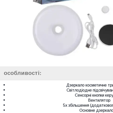
особливості:
Дзеркало косметичне тр
Світлодіодне підсвічуван
Сенсорні кнопки кер
Вентилятор
5х збільшення (додатково
Основне дзеркало