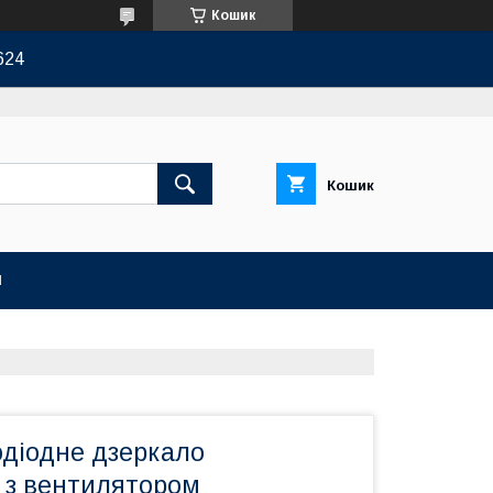
Кошик
624
Кошик
И
одіодне дзеркало
 з вентилятором