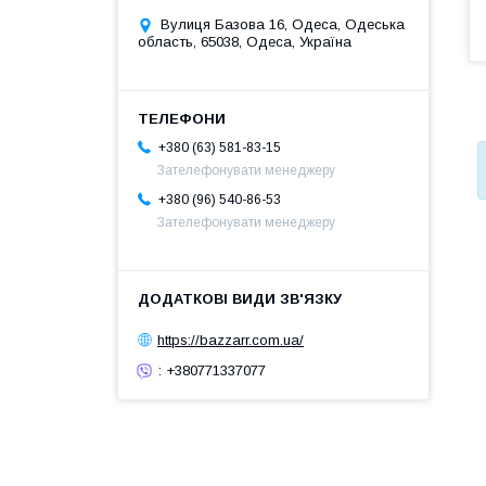
Вулиця Базова 16, Одеса, Одеська
область, 65038, Одеса, Україна
+380 (63) 581-83-15
Зателефонувати менеджеру
+380 (96) 540-86-53
Зателефонувати менеджеру
https://bazzarr.com.ua/
: +380771337077