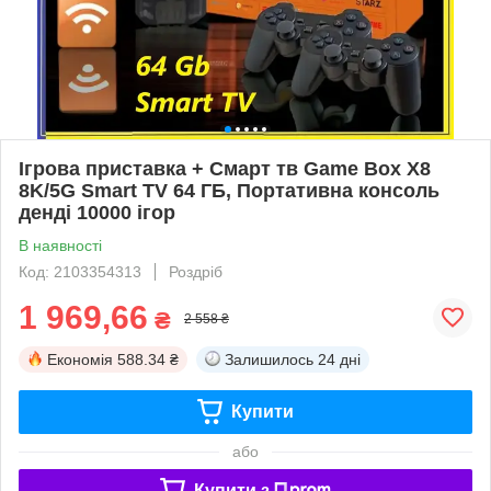
Ігрова приставка + Смарт тв Game Box X8
8K/5G Smart TV 64 ГБ, Портативна консоль
денді 10000 ігор
В наявності
Код: 2103354313
Роздріб
1 969,66
₴
2 558 ₴
Економія
588.34 ₴
Залишилось
24 дні
Купити
або
Купити з