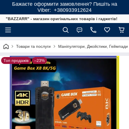
Бажаєте оформити замовлення? Пишіть на
Viber: +380933912624
"BAZZARR" - магазин оригінальних товарів і гаджетів!
Товари та послуги
Маніпулятори, Джойстики, Геймпади
Топ продажів
–23%