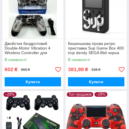
Джойстик бездротовий
Кишенькова ігрова ретро
Double-Motor Vibration 4
приставка Sup Game Box 400
Wireless Controller для
ігор dendy SEGA 8bit чорна
PS4/PC God of War
В наявності
В наявності
602
381,98
₴
₴
860 ₴
538 ₴
Купити
Купити
–29%
Топ продажів
–29%