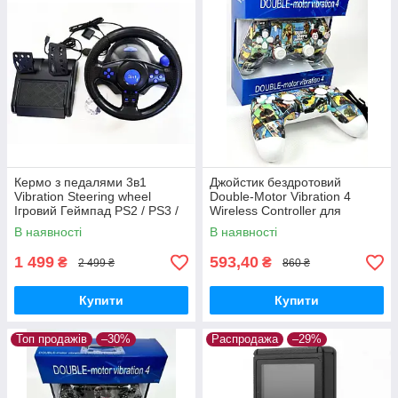
Кермо з педалями 3в1
Джойстик бездротовий
Vibration Steering wheel
Double-Motor Vibration 4
Ігровий Геймпад PS2 / PS3 /
Wireless Controller для
PC
PS4/PC Grand theft Auto
В наявності
В наявності
1 499
593,40
₴
₴
2 499 ₴
860 ₴
Купити
Купити
Топ продажів
–30%
Распродажа
–29%