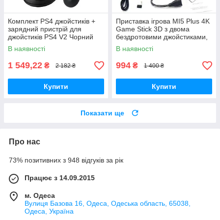
Комплект PS4 джойстиків +
Приставка ігрова MI5 Plus 4K
зарядний пристрій для
Game Stick 3D з двома
джойстиків PS4 V2 Чорний
бездротовими джойстиками,
64 Гб
В наявності
В наявності
1 549,22
994
₴
₴
2 182 ₴
1 400 ₴
Купити
Купити
Показати ще
Про нас
73% позитивних з 948 відгуків за рік
Працює з 14.09.2015
м. Одеса
Вулиця Базова 16, Одеса, Одеська область, 65038,
Одеса, Україна