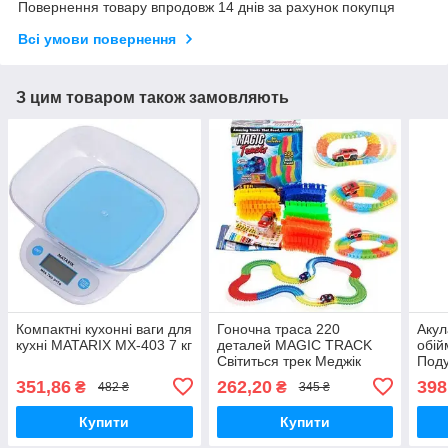
Повернення товару впродовж 14 днів за рахунок покупця
Всі умови повернення
З цим товаром також замовляють
Компактні кухонні ваги для
Гоночна траса 220
Акул
кухні MATARIX MX-403 7 кг
деталей MAGIC TRACK
обій
Світиться трек Меджік
Поду
Трек з однією машинкою
дитя
351,86
262,20
398
₴
₴
482 ₴
345 ₴
Купити
Купити