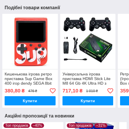
Подібні товари компанії
Кишенькова ігрова ретро
Універсальна ігрова
Ретр
приставка Sup Game Box
приставка HDMI Stick Lite
(Ігр
400 ігор dendy SEGA 8bit
M8 64 Gb 4K Ultra HD з
Box 
червона
бездротовими
джой
380,80
717,10
359
₴
₴
476 ₴
1 010 ₴
джойстиками 10000 ігор
Купити
Купити
Акційні пропозиції та новинки
Топ продажів
–40%
Топ продажів
–31%