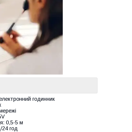
 електронний годинник
стик
 мережі
5V
: 0,5-5 м
/24 год