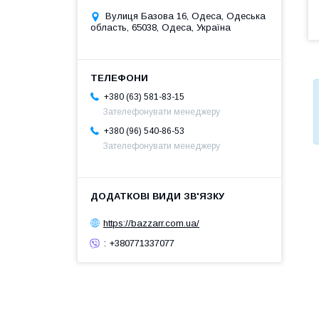
Вулиця Базова 16, Одеса, Одеська
область, 65038, Одеса, Україна
+380 (63) 581-83-15
Зателефонувати менеджеру
+380 (96) 540-86-53
Зателефонувати менеджеру
https://bazzarr.com.ua/
: +380771337077