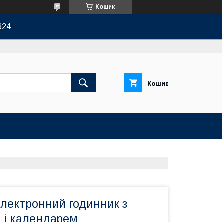
Кошик
624
Кошик
И
електронний годинник з
 і календарем