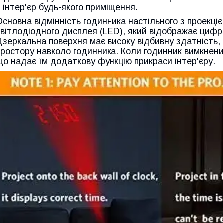
в інтер'єр будь-якого приміщення.
Основна відмінність годинника настільного з проекціє
світлодіодного дисплея (LED), який відображає цифр
Дзеркальна поверхня має високу відбивну здатність, 
простору навколо годинника. Коли годинник вимкнений
що надає їм додаткову функцію прикраси інтер'єру.