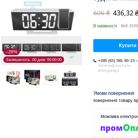
436,32 
606 ₴
В наявності
Код:
2103
Купити
–28%
Залишилось
0
0
днів
0
0
0
0
0
0
+380 (63) 581-83-15
Зателефонувати
менеджеру
повернення товару п