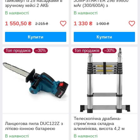
гайковерт із 25 насадками в
JUMPSTARTER 29B 99800
зручному кейсі 2 АКБ
мАг (300/600А) з
компресором
В наявності
В наявності
1 550,50
1 330
₴
₴
2 215 ₴
1 900 ₴
Купити
Купити
Топ продажів
–30%
Топ продажів
–30%
Телескопічна драбина-
Ланцюгова пила DUC122Z з
стрем'янка складна
літієво-іонною батареєю
алюмінієва, висота 4,2 м
В наявності
В наявності