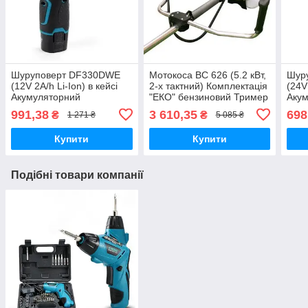
Шуруповерт DF330DWE
Мотокоса BC 626 (5.2 кВт,
Шур
(12V 2A/h Li-Ion) в кейсі
2-х тактний) Комплектація
(24V
Акумуляторний
"ЕКО" бензиновий Тример
Акум
шуруповерт-дриль Макіта
Бензокоса Макіта
шупу
991,38
3 610,35
698
₴
₴
1 271 ₴
5 085 ₴
Купити
Купити
Подібні товари компанії