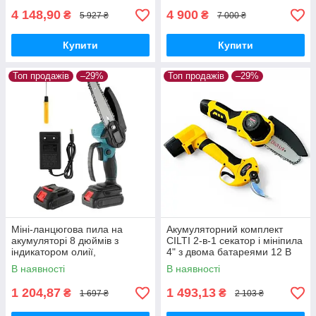
4 148,90
4 900
₴
₴
5 927 ₴
7 000 ₴
Купити
Купити
Топ продажів
–29%
Топ продажів
–29%
Міні-ланцюгова пила на
Акумуляторний комплект
акумуляторі 8 дюймів з
CILTI 2-в-1 секатор і мініпила
індикатором олиії,
4" з двома батареями 12 В
комплектується двома
В наявності
В наявності
батареями
1 204,87
1 493,13
₴
₴
1 697 ₴
2 103 ₴