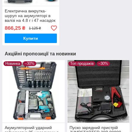
Електрична викрутка-
шуруп на акумуляторі в
валізі на 4.8 г і 47 насадок
із розкладною ручкою
866,25
₴
1 125 ₴
RD00-31 Синій
Купити
Акційні пропозиції та новинки
Новинка
–30%
Топ продажів
–30%
Акумуляторний ударний
Пуско зарядний пристрій