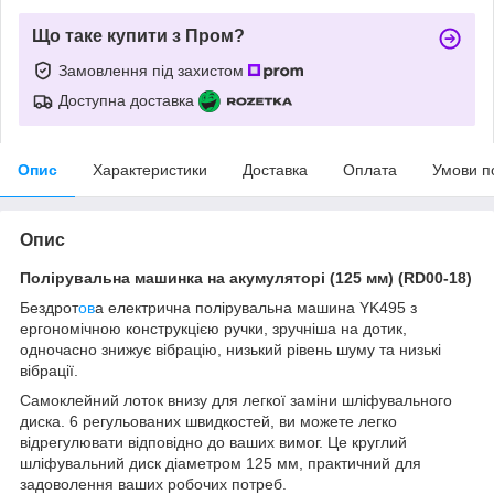
Що таке купити з Пром?
Замовлення під захистом
Доступна доставка
Опис
Характеристики
Доставка
Оплата
Умови п
Опис
Полірувальна машинка на акумуляторі (125 мм) (RD00-18)
Бездрот
ов
а електрична полірувальна машина YK495 з
ергономічною конструкцією ручки, зручніша на дотик,
одночасно знижує вібрацію, низький рівень шуму та низькі
вібрації.
Самоклейний лоток внизу для легкої заміни шліфувального
диска. 6 регульованих швидкостей, ви можете легко
відрегулювати відповідно до ваших вимог. Це круглий
шліфувальний диск діаметром 125 мм, практичний для
задоволення ваших робочих потреб.