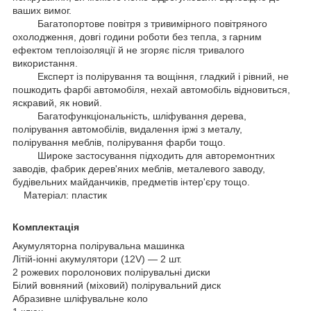
ваших вимог.
Багатопортове повітря з тривимірного повітряного
охолодження, довгі години роботи без тепла, з гарним
ефектом теплоізоляції й не згоряє після тривалого
використання.
Експерт із полірування та вощіння, гладкий і рівний, не
пошкодить фарбі автомобіля, нехай автомобіль відновиться,
яскравий, як новий.
Багатофункціональність, шліфування дерева,
полірування автомобілів, видалення іржі з металу,
полірування меблів, полірування фарби тощо.
Широке застосування підходить для авторемонтних
заводів, фабрик дерев'яних меблів, металевого заводу,
будівельних майданчиків, предметів інтер'єру тощо.
Матеріал: пластик
Комплектація
Акумуляторна полірувальна машинка
Літій-іонні акумулятори (12V) — 2 шт.
2 рожевих поролонових полірувальні диски
Білий вовняний (міховий) полірувальний диск
Абразивне шліфувальне коло