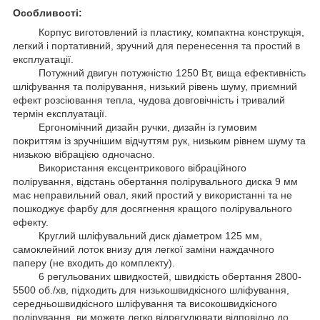
Особливості:
Корпус виготовлений із пластику, компактна конструкція,
легкий і портативний, зручний для перенесення та простий в
експлуатації.
Потужний двигун потужністю 1250 Вт, вища ефективність
шліфування та полірування, низький рівень шуму, приємний
ефект розсіювання тепла, чудова довговічність і тривалий
термін експлуатації.
Ергономічний дизайн ручки, дизайн із гумовим
покриттям із зручнішим відчуттям рук, низьким рівнем шуму та
низькою вібрацією одночасно.
Використання ексцентрикового вібраційного
полірування, відстань обертання полірувального диска 9 мм
має неправильний овал, який простий у використанні та не
пошкоджує фарбу для досягнення кращого полірувального
ефекту.
Круглий шліфувальний диск діаметром 125 мм,
самоклейний лоток внизу для легкої заміни наждачного
паперу (не входить до комплекту).
6 регульованих швидкостей, швидкість обертання 2800-
5500 об./хв, підходить для низькошвидкісного шліфування,
середньошвидкісного шліфування та високошвидкісного
полірування, ви можете легко відрегулювати відповідно до