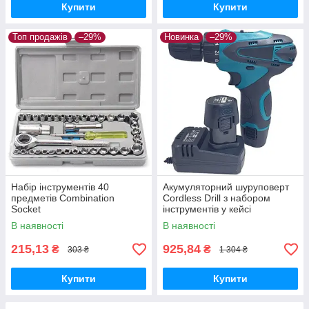
Купити
Купити
Топ продажів
–29%
Новинка
–29%
Набір інструментів 40
Акумуляторний шуруповерт
предметів Combination
Cordless Drill з набором
Socket
інструментів у кейсі
В наявності
В наявності
215,13
925,84
₴
₴
303 ₴
1 304 ₴
Купити
Купити