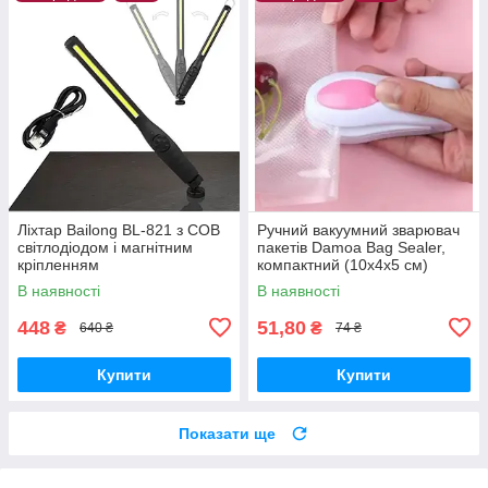
Ліхтар Bailong BL-821 з COB
Ручний вакуумний зварювач
світлодіодом і магнітним
пакетів Damoa Bag Sealer,
кріпленням
компактний (10x4x5 см)
В наявності
В наявності
448
51,80
₴
₴
640 ₴
74 ₴
Купити
Купити
Показати ще