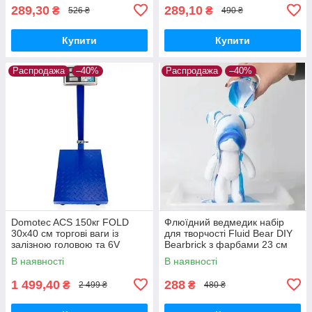
289,30
289,10
₴
₴
526 ₴
490 ₴
Купити
Купити
Распродажа
–40%
Распродажа
–40%
Domotec ACS 150кг FOLD
Флюїдний ведмедик набір
30x40 см торгові ваги із
для творчості Fluid Bear DIY
залізною головою та 6V
Bearbrick з фарбами 23 см
живленням
В наявності
В наявності
1 499,40
288
₴
₴
2 499 ₴
480 ₴