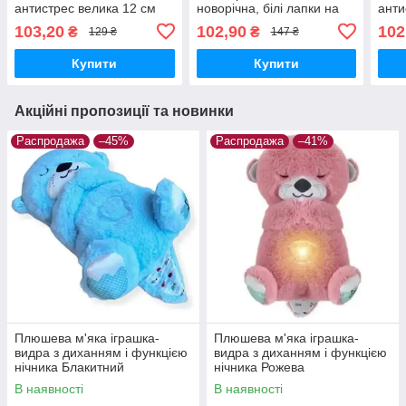
антистрес велика 12 см
новорічна, білі лапки на
анти
XXL Білі на зеленому
зеленому тлі
XXL 
103,20
102,90
102
₴
₴
129 ₴
147 ₴
Купити
Купити
Акційні пропозиції та новинки
Распродажа
–45%
Распродажа
–41%
Плюшева м'яка іграшка-
Плюшева м'яка іграшка-
видра з диханням і функцією
видра з диханням і функцією
нічника Блакитний
нічника Рожева
В наявності
В наявності