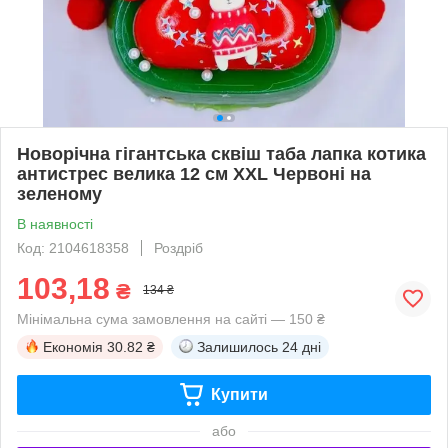
Новорічна гігантська сквіш таба лапка котика
антистрес велика 12 см XXL Червоні на
зеленому
В наявності
Код: 2104618358
Роздріб
103,18
₴
134 ₴
Мінімальна сума замовлення на сайті — 150 ₴
Економія
30.82 ₴
Залишилось
24 дні
Купити
або