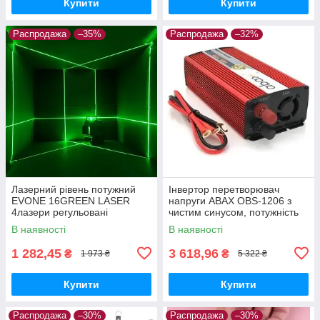
Купити
Купити
Распродажа
–35%
Распродажа
–32%
Лазерний рівень потужний
Інвертор перетворювач
EVONE 16GREEN LASER
напруги ABAX OBS-1206 з
4лазери регульовані
чистим синусом, потужність
1200W
В наявності
В наявності
1 282,45
3 618,96
₴
₴
1 973 ₴
5 322 ₴
Купити
Купити
Распродажа
–30%
Распродажа
–30%