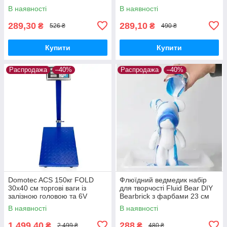
В наявності
В наявності
289,30
289,10
₴
₴
526 ₴
490 ₴
Купити
Купити
Распродажа
–40%
Распродажа
–40%
Domotec ACS 150кг FOLD
Флюїдний ведмедик набір
30x40 см торгові ваги із
для творчості Fluid Bear DIY
залізною головою та 6V
Bearbrick з фарбами 23 см
живленням
В наявності
В наявності
1 499,40
288
₴
₴
2 499 ₴
480 ₴