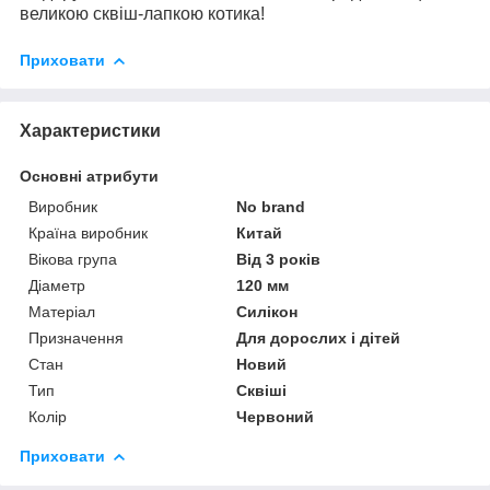
великою сквіш-лапкою котика!
Приховати
Характеристики
Основні атрибути
Виробник
No brand
Країна виробник
Китай
Вікова група
Від 3 років
Діаметр
120 мм
Матеріал
Силікон
Призначення
Для дорослих і дітей
Стан
Новий
Тип
Сквіші
Колір
Червоний
Приховати