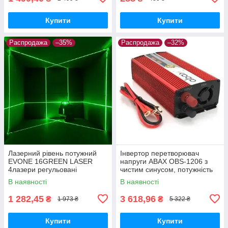
Купити
Купити
Распродажа
–35%
Распродажа
–32%
Лазерний рівень потужний
Інвертор перетворювач
EVONE 16GREEN LASER
напруги ABAX OBS-1206 з
4лазери регульовані
чистим синусом, потужність
1200W
В наявності
В наявності
1 282,45
3 618,96
₴
₴
1 973 ₴
5 322 ₴
Купити
Купити