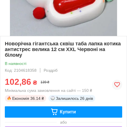
Новорічна гігантська сквіш таба лапка котика
антистрес велика 12 см XXL Червоні на
білому
В наявності
Код: 2104618358
Роздріб
102,86
₴
139 ₴
Мінімальна сума замовлення на сайті — 150 ₴
Економія
36.14 ₴
Залишилось
26 днів
Купити
або