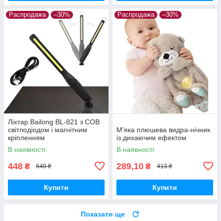
Распродажа
–30%
Распродажа
–30%
Ліхтар Bailong BL-821 з COB
світлодіодом і магнітним
М'яка плюшева видра-нічник
кріпленням
із дихаючим ефектом
В наявності
В наявності
448
289,10
₴
₴
640 ₴
413 ₴
Купити
Купити
Показати ще