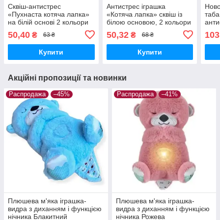
Сквіш-антистрес
Антистрес іграшка
Ново
«Пухнаста котяча лапка»
«Котяча лапка» сквіш із
таба
на білій основі 2 кольори
білою основою, 2 кольори
анти
XXL 
50,40
50,32
103
₴
₴
63 ₴
68 ₴
Купити
Купити
Акційні пропозиції та новинки
Распродажа
–45%
Распродажа
–41%
Плюшева м'яка іграшка-
Плюшева м'яка іграшка-
видра з диханням і функцією
видра з диханням і функцією
нічника Блакитний
нічника Рожева