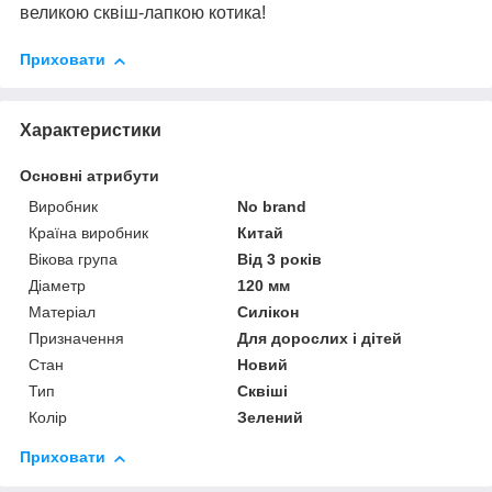
великою сквіш-лапкою котика!
Приховати
Характеристики
Основні атрибути
Виробник
No brand
Країна виробник
Китай
Вікова група
Від 3 років
Діаметр
120 мм
Матеріал
Силікон
Призначення
Для дорослих і дітей
Стан
Новий
Тип
Сквіші
Колір
Зелений
Приховати