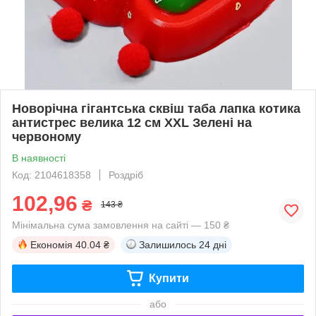
Новорічна гігантська сквіш таба лапка котика
антистрес велика 12 см XXL Зелені на
червоному
В наявності
Код: 2104618358
Роздріб
102,96
₴
143 ₴
Мінімальна сума замовлення на сайті — 150 ₴
Економія
40.04 ₴
Залишилось
24 дні
Купити
або