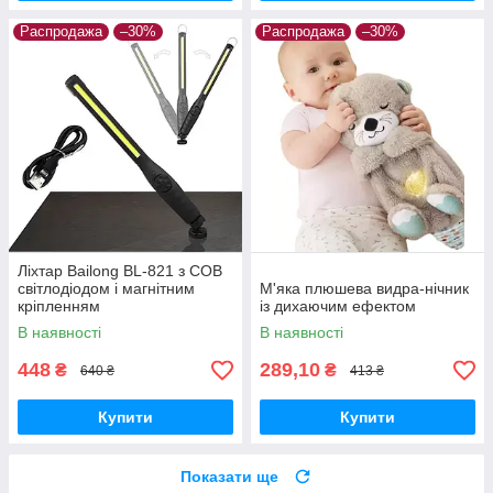
Распродажа
–30%
Распродажа
–30%
Ліхтар Bailong BL-821 з COB
світлодіодом і магнітним
М'яка плюшева видра-нічник
кріпленням
із дихаючим ефектом
В наявності
В наявності
448
289,10
₴
₴
640 ₴
413 ₴
Купити
Купити
Показати ще