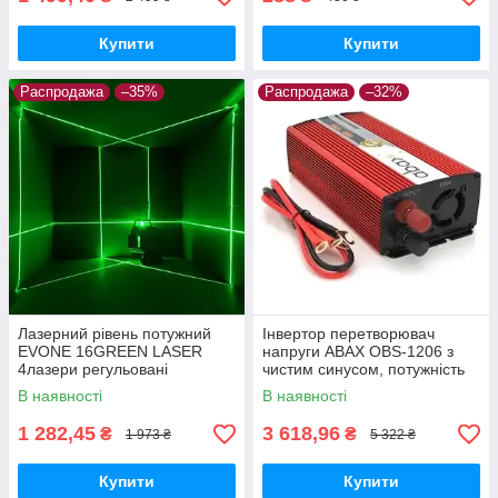
Купити
Купити
Распродажа
–35%
Распродажа
–32%
Лазерний рівень потужний
Інвертор перетворювач
EVONE 16GREEN LASER
напруги ABAX OBS-1206 з
4лазери регульовані
чистим синусом, потужність
1200W
В наявності
В наявності
1 282,45
3 618,96
₴
₴
1 973 ₴
5 322 ₴
Купити
Купити