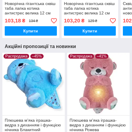
Новорічна гігантська сквіш
Новорічна гігантська сквіш
Скві
таба лапка котика
таба лапка котика
анти
антистрес велика 12 см
антистрес велика 12 см
ново
XXL Червоні на зеленому
XXL Білі на зеленому
зеле
103,18
103,20
102
₴
₴
134 ₴
129 ₴
Купити
Купити
Акційні пропозиції та новинки
Распродажа
–45%
Распродажа
–41%
Плюшева м'яка іграшка-
Плюшева м'яка іграшка-
видра з диханням і функцією
видра з диханням і функцією
нічника Блакитний
нічника Рожева