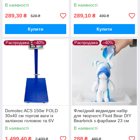
В наявності
В наявності
289,30
289,10
₴
₴
526 ₴
490 ₴
Купити
Купити
Распродажа
–40%
Распродажа
–40%
Domotec ACS 150кг FOLD
Флюїдний ведмедик набір
30x40 см торгові ваги із
для творчості Fluid Bear DIY
залізною головою та 6V
Bearbrick з фарбами 23 см
живленням
В наявності
В наявності
1 499,40
288
₴
₴
2 499 ₴
480 ₴