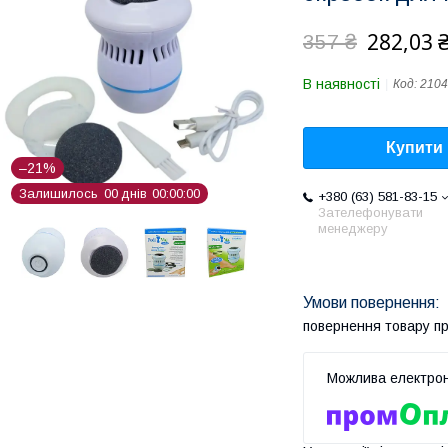
282,03 
357 ₴
В наявності
Код:
2104
Купити
–21%
Залишилось
0
0
днів
0
0
0
0
0
0
+380 (63) 581-83-15
Зателефонувати
менеджеру
повернення товару п