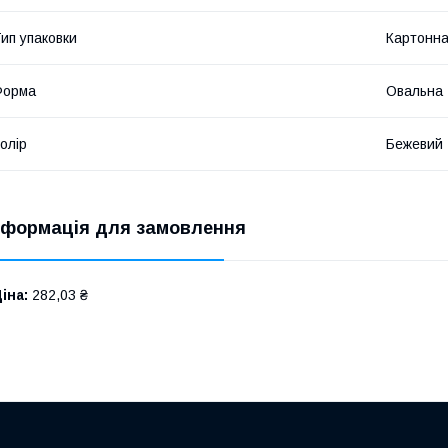
ип упаковки
Картонна
Форма
Овальна
олір
Бежевий
нформація для замовлення
іна:
282,03 ₴