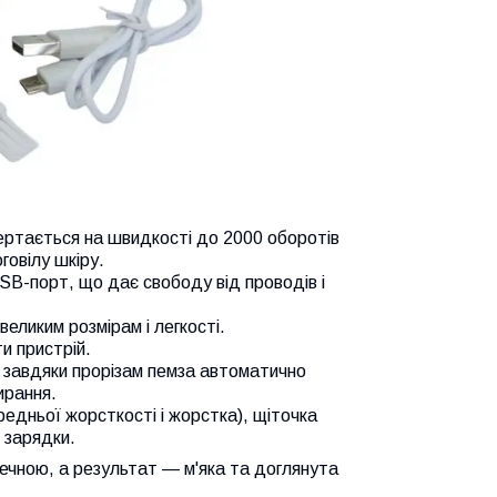
бертається на швидкості до 2000 оборотів
говілу шкіру.
SB-порт, що дає свободу від проводів і
великим розмірам і легкості.
ти пристрій.
: завдяки прорізам пемза автоматично
ирання.
редньої жорсткості і жорстка), щіточка
 зарядки.
ечною, а результат — м'яка та доглянута