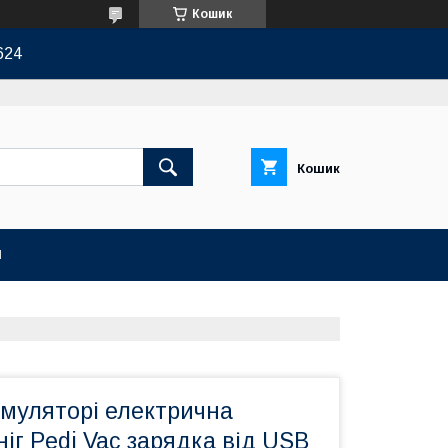
Кошик
624
Кошик
И
умуляторі електрична
ніг Pedi Vac зарядка від USB