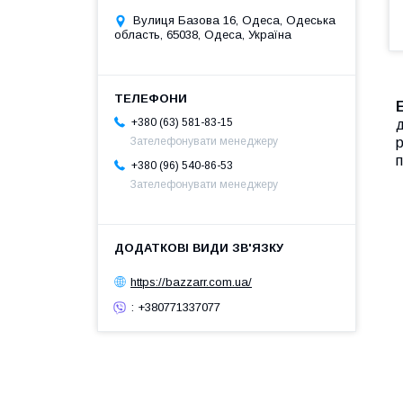
Вулиця Базова 16, Одеса, Одеська
область, 65038, Одеса, Україна
+380 (63) 581-83-15
д
р
Зателефонувати менеджеру
п
+380 (96) 540-86-53
Зателефонувати менеджеру
https://bazzarr.com.ua/
: +380771337077