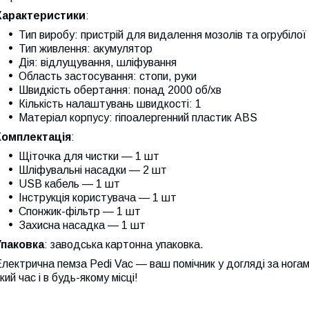
Характеристики
:
Тип виробу: пристрій для видалення мозолів та огрубілої
Тип живлення: акумулятор
Дія: відлущування, шліфування
Область застосування: стопи, руки
Швидкість обертання: понад 2000 об/хв
Кількість налаштувань швидкості: 1
Матеріал корпусу: гіпоалергенний пластик ABS
Комплектація
:
Щіточка для чистки — 1 шт
Шліфувальні насадки — 2 шт
USB кабель — 1 шт
Інструкція користувача — 1 шт
Спонжик-фільтр — 1 шт
Захисна насадка — 1 шт
Упаковка
: заводська картонна упаковка.
лектрична пемза Pedi Vac — ваш помічник у догляді за ногами
кий час і в будь-якому місці!