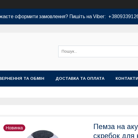
жаєте оформити замовлення? Пишіть на Viber: +380933912
ВЕРНЕННЯ ТА ОБМІН
ДОСТАВКА ТА ОПЛАТА
КОНТАКТ
Пемза на ак
Новинка
скребок для 