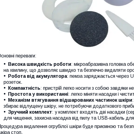
сновні переваги:
Висока швидкість роботи
: мікроабразивна головка о
на хвилину, що дозволяє швидко та безпечно видаляти оро
Робота від акумулятора
: пемза заряджається через U
розеток.
Компактність
: пристрій легко носити з собою завдяки не
Простота у використанні
: легко міняти насадки і чисти
Механізм втягування відшарованих частинок шкіри
збирає відлущену шкіру, не потребуючи додаткового приб
Зручний комплект
: у комплект входять дві насадки (се
для чищення, захисна насадка від пилу та USB-кабель для
роцедура видалення огрубілої шкіри буде приємною та безп
кіра стоп.