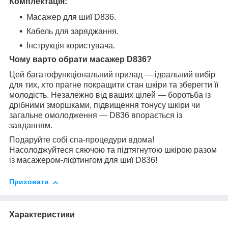
Комплектація:
Масажер для шиї D836.
Кабель для заряджання.
Інструкція користувача.
Чому варто обрати масажер D836?
Цей багатофункціональний прилад — ідеальний вибір
для тих, хто прагне покращити стан шкіри та зберегти її
молодість. Незалежно від ваших цілей — боротьба із
дрібними зморшками, підвищення тонусу шкіри чи
загальне омолодження — D836 впорається із
завданням.
Подаруйте собі спа-процедури вдома!
Насолоджуйтеся сяючою та підтягнутою шкірою разом
із масажером-ліфтингом для шиї D836!
Приховати
Характеристики