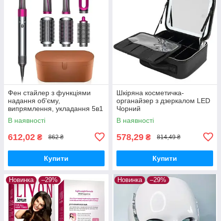
Фен стайлер з функціями
Шкіряна косметичка-
надання об'єму,
органайзер з дзеркалом LED
випрямлення, укладання 5в1
Чорний
HAIR BRUSH Styler + кейс
В наявності
В наявності
612,02
578,29
₴
₴
862 ₴
814,49 ₴
Купити
Купити
Новинка
–29%
Новинка
–29%