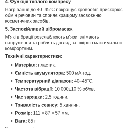
4. Функція теплого компресу
Нагрівання до 40–45°C покращує кровообіг, прискорює
обмін речовин та сприяє кращому засвоєнню
косметичних засобів.
5. Заспокійливий вібромасаж
М’які вібрації розслаблюють м’язи, знімають
напруження та роблять догляд за шкірою максимально
комфортним.
Технічні характеристики:
Матеріал:
пластик.
Ємність акумулятора:
500 мА·год.
Температурний діапазон:
40–45°C.
Частота вібрації:
10 000±10 % об/хв.
Час зарядки:
2,5 години.
Тривалість сеансу:
5 хвилин.
Розмір:
111 × 87 × 57 мм.
Вага:
85 г.