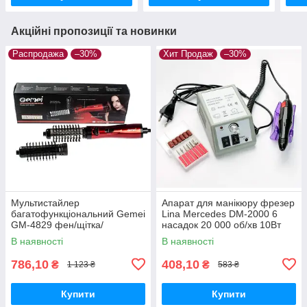
Акційні пропозиції та новинки
Распродажа
–30%
Хит Продаж
–30%
Мультистайлер
Апарат для манікюру фрезер
багатофункціональний Gemei
Lina Mercedes DM-2000 6
GM-4829 фен/щітка/
насадок 20 000 об/хв 10Вт
гребінець для укладання
В наявності
В наявності
волосся 800 Вт
786,10
408,10
₴
₴
1 123 ₴
583 ₴
Купити
Купити