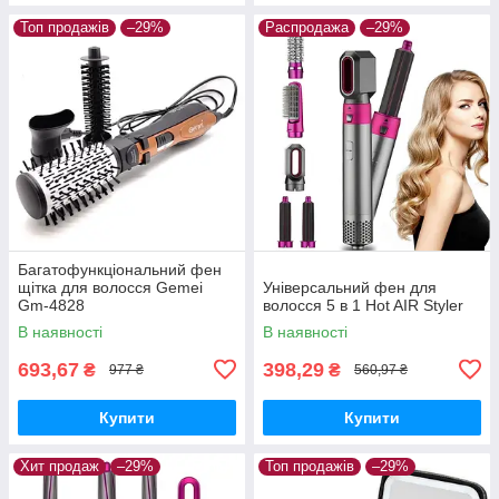
Топ продажів
–29%
Распродажа
–29%
Багатофункціональний фен
щітка для волосся Gemei
Універсальний фен для
Gm-4828
волосся 5 в 1 Hot AIR Styler
В наявності
В наявності
693,67
398,29
₴
₴
977 ₴
560,97 ₴
Купити
Купити
Хит продаж
–29%
Топ продажів
–29%