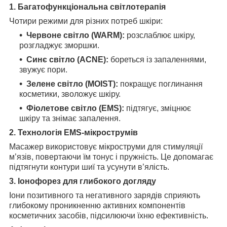
1. Багатофункціональна світлотерапія
Чотири режими для різних потреб шкіри:
Червоне світло (WARM):
розслаблює шкіру,
розгладжує зморшки.
Синє світло (ACNE):
бореться із запаленнями,
звужує пори.
Зелене світло (MOIST):
покращує поглинання
косметики, зволожує шкіру.
Фіолетове світло (EMS):
підтягує, зміцнює
шкіру та знімає запалення.
2. Технологія EMS-мікрострумів
Масажер використовує мікроструми для стимуляції
м’язів, повертаючи їм тонус і пружність. Це допомагає
підтягнути контури шиї та усунути в’ялість.
3. Іонофорез для глибокого догляду
Іони позитивного та негативного зарядів сприяють
глибокому проникненню активних компонентів
косметичних засобів, підсилюючи їхню ефективність.