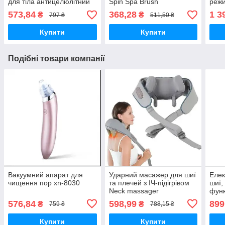
для тіла антицелюлітний
Spin Spa Brush
режи
Body Innovation Sculptural
573,84
368,28
1 3
₴
₴
797 ₴
511,50 ₴
роликовий від целюліту
Купити
Купити
Подібні товари компанії
Вакуумний апарат для
Ударний масажер для шиї
Елек
чищення пор xn-8030
та плечей з ІЧ-підігрівом
шиї,
Neck massager
функ
електричний на
піді
576,84
598,99
899
₴
₴
759 ₴
788,15 ₴
акумуляторі
акум
Купити
Купити