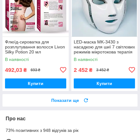
Флюїд-сироватка для
LED-маска MK-3430 з
розплутування волосся Livon
насадкою для шиї 7 світлових
Silky Potion 20 мл
режимів мікротокова терапія
В наявності
В наявності
492,03
2 452
₴
₴
693 ₴
3 452 ₴
Купити
Купити
Показати ще
Про нас
73% позитивних з 948 відгуків за рік