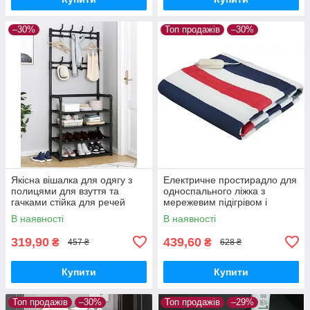
–30%
Топ продажів
–30%
Якісна вішалка для одягу з
Електричне простирадло для
полицями для взуття та
односпального ліжка з
гачками стійка для речей
мережевим підігрівом і
стелаж Чорна
регульованою
В наявності
В наявності
температурою, 150×70 см
319,90
439,60
₴
₴
457 ₴
628 ₴
Купити
Купити
Топ продажів
–30%
Топ продажів
–29%