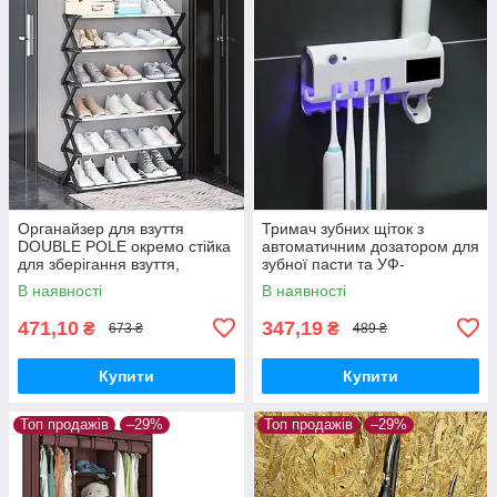
Органайзер для взуття
Тримач зубних щіток з
DOUBLE POLE окремо стійка
автоматичним дозатором для
для зберігання взуття,
зубної пасти та УФ-
високий органайзер
Стерилізатор 3 в 1
В наявності
В наявності
471,10
347,19
₴
₴
673 ₴
489 ₴
Купити
Купити
Топ продажів
–29%
Топ продажів
–29%