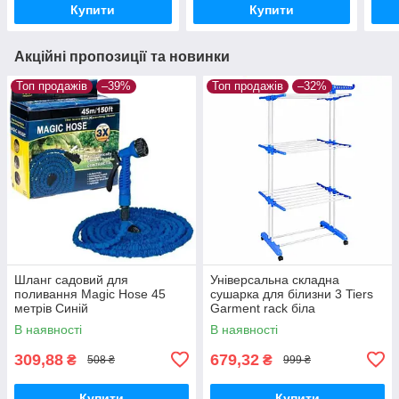
Купити
Купити
Акційні пропозиції та новинки
Топ продажів
–39%
Топ продажів
–32%
Шланг садовий для
Універсальна складна
поливання Magic Hose 45
сушарка для білизни 3 Tiers
метрів Синій
Garment rack біла
В наявності
В наявності
309,88
679,32
₴
₴
508 ₴
999 ₴
Купити
Купити