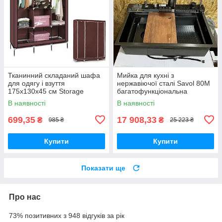
Тканинний складаний шафа
Мийка для кухні з
для одягу і взуття
нержавіючої сталі Savol 80М
175х130х45 см Storage
багатофункціональна
Wardrobe 88130 AN
кухонна мийка
В наявності
В наявності
699,35
17 908,33
₴
₴
985 ₴
25 223 ₴
Купити
Купити
Показати ще
Про нас
73% позитивних з 948 відгуків за рік