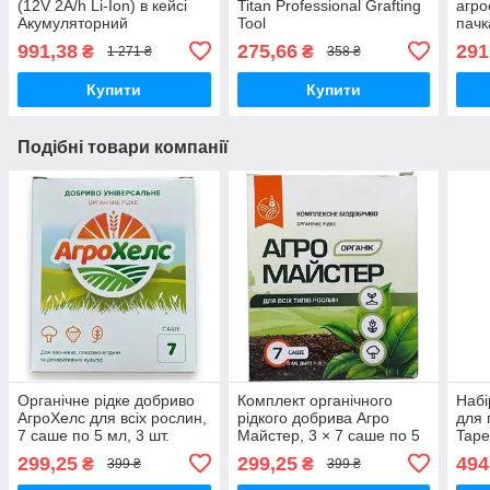
(12V 2A/h Li-Ion) в кейсі
Titan Professional Grafting
агро
Акумуляторний
Tool
пачк
шуруповерт-дриль Макіта
шт.)
991,38
275,66
291
₴
₴
1 271 ₴
358 ₴
Купити
Купити
Подібні товари компанії
Органічне рідке добриво
Комплект органічного
Набі
АгроХелс для всіх рослин,
рідкого добрива Агро
для 
7 саше по 5 мл, 3 шт.
Майстер, 3 × 7 саше по 5
Tape
мл 3 шт.
руло
299,25
299,25
494
₴
₴
399 ₴
399 ₴