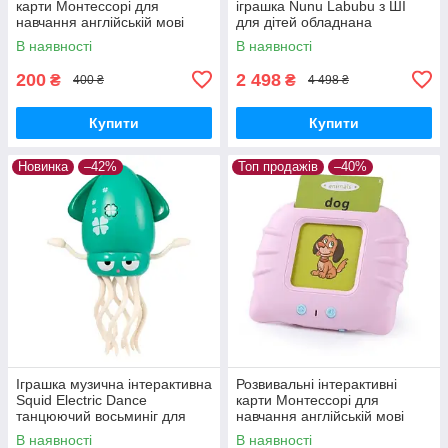
карти Монтессорі для
іграшка Nunu Labubu з ШІ
навчання англійській мові
для дітей обладнана
Блакитний
світлодіодними очима та
В наявності
В наявності
здатністю адаптувати
поведінку
200
2 498
₴
₴
400 ₴
4 498 ₴
Купити
Купити
Новинка
–42%
Топ продажів
–40%
Іграшка музична інтерактивна
Розвивальні інтерактивні
Squid Electric Dance
карти Монтессорі для
танцюючий восьминіг для
навчання англійській мові
малюків Зелений
Рожевий
В наявності
В наявності