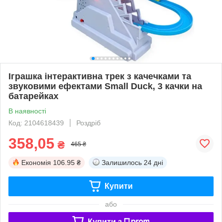
Іграшка інтерактивна трек з качечками та
звуковими ефектами Small Duck, 3 качки на
батарейках
В наявності
Код: 2104618439
Роздріб
358,05
₴
465 ₴
Економія
106.95 ₴
Залишилось
24 дні
Купити
або
Купити з