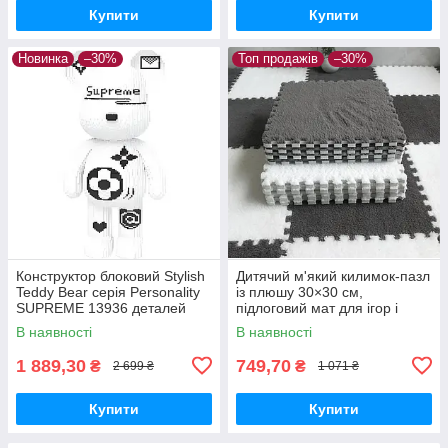
Купити
Купити
Новинка
–30%
Топ продажів
–30%
Конструктор блоковий Stylish
Дитячий м'який килимок-пазл
Teddy Bear серія Personality
із плюшу 30×30 см,
SUPREME 13936 деталей
підлоговий мат для ігор і
повзання, набір 10 шт., білий/
В наявності
В наявності
сірий
1 889,30
749,70
₴
₴
2 699 ₴
1 071 ₴
Купити
Купити