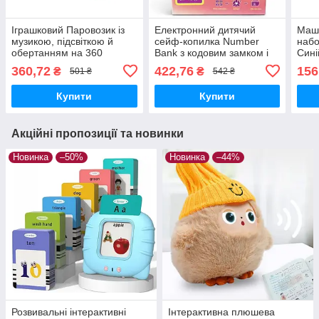
Іграшковий Паровозик із
Електронний дитячий
Маши
музикою, підсвіткою й
сейф-копилка Number
набо
обертанням на 360
Bank з кодовим замком і
Сині
градусів
звуковими ефектами
360,72
422,76
156
₴
₴
501 ₴
542 ₴
ГОЛУБИЙ
Купити
Купити
Акційні пропозиції та новинки
Новинка
–50%
Новинка
–44%
Розвивальні інтерактивні
Інтерактивна плюшева