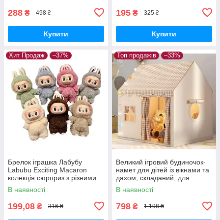
288
195
₴
₴
498 ₴
325 ₴
Купити
Купити
Хит Продаж
–37%
Топ продажів
–33%
Брелок іграшка Лабубу
Великий ігровий будиночок-
Labubu Exciting Macaron
намет для дітей із вікнами та
колекція сюрприз з різними
дахом, складаний, для
кольорами
приміщення та вулиці
В наявності
В наявності
199,08
798
₴
₴
316 ₴
1 198 ₴