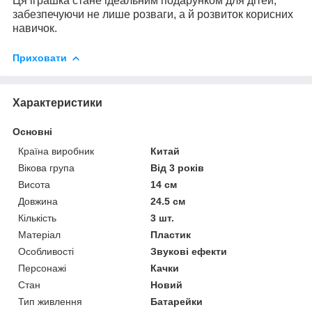
Ця іграшка стане ідеальним подарунком для дітей,
забезпечуючи не лише розваги, а й розвиток корисних
навичок.
Приховати
Характеристики
Основні
Країна виробник
Китай
Вікова група
Від 3 років
Висота
14 см
Довжина
24.5 см
Кількість
3 шт.
Матеріал
Пластик
Особливості
Звукові ефекти
Персонажі
Качки
Стан
Новий
Тип живлення
Батарейки