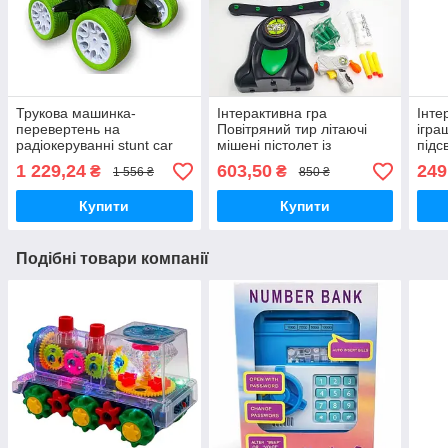
Трукова машинка-
Інтерактивна гра
Інте
перевертень на
Повітряний тир літаючі
ігра
радіокеруванні stunt car
мішені пістолет із
підс
exciter керування рукою
дротиками повітряні
буме
1 229,24
603,50
249
₴
₴
1 556 ₴
850 ₴
кульки Hover Shot AN
Spin
Купити
Купити
Подібні товари компанії