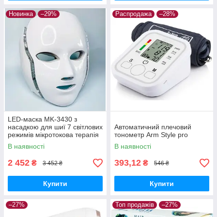
Новинка
–29%
Распродажа
–28%
LED-маска MK-3430 з
насадкою для шиї 7 світлових
Автоматичний плечовий
режимів мікротокова терапія
тонометр Arm Style pro
В наявності
В наявності
2 452
393,12
₴
₴
3 452 ₴
546 ₴
Купити
Купити
–27%
Топ продажів
–27%