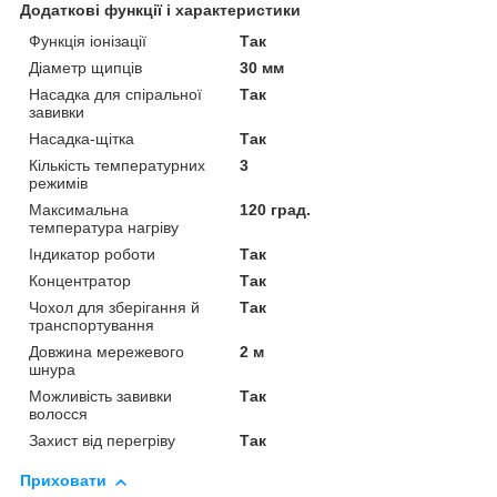
Додаткові функції і характеристики
Функція іонізації
Так
Діаметр щипців
30 мм
Насадка для спіральної
Так
завивки
Насадка-щітка
Так
Кількість температурних
3
режимів
Максимальна
120 град.
температура нагріву
Індикатор роботи
Так
Концентратор
Так
Чохол для зберігання й
Так
транспортування
Довжина мережевого
2 м
шнура
Можливість завивки
Так
волосся
Захист від перегріву
Так
Приховати