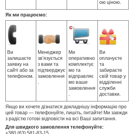
ою ціною.
Як ми працюємо:
Ви
Менеджер
Ми
Ви
залишаєте
зв'язується
оперативно
оплачуєте
заявку на
з вами та
комплектує
та
сайті або за
підтверджує
мо та
забираєте
телефоном.
замовлення
відправляє
свій товар у
.
мо ваше
відділенні
замовлення
служби
.
доставки.
Якщо ви хочете дізнатися докладнішу інформацію про
цей товар — телефонуйте, пишіть, питайте! Ми завжди
з радістю готові відповісти на всі Ваші запитання.
Для швидкого замовлення телефонуйте:
+380 (63) 581-83-15