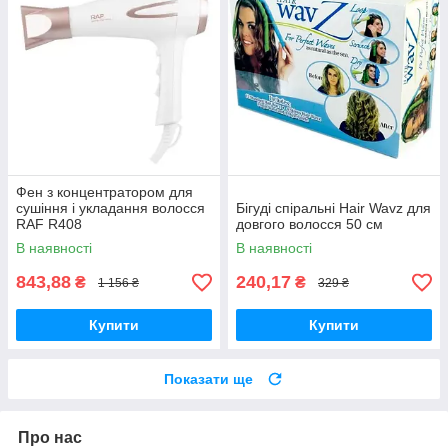
Фен з концентратором для
сушіння і укладання волосся
Бігуді спіральні Hair Wavz для
RAF R408
довгого волосся 50 см
В наявності
В наявності
843,88
240,17
₴
₴
1 156 ₴
329 ₴
Купити
Купити
Показати ще
Про нас