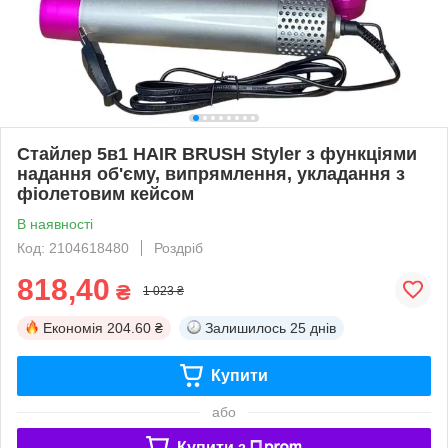
Стайлер 5в1 HAIR BRUSH Styler з функціями
надання об'єму, випрямлення, укладання з
фіолетовим кейсом
В наявності
Код: 2104618480
Роздріб
818,40
₴
1 023 ₴
Економія
204.60 ₴
Залишилось
25 днів
Купити
або
Купити з