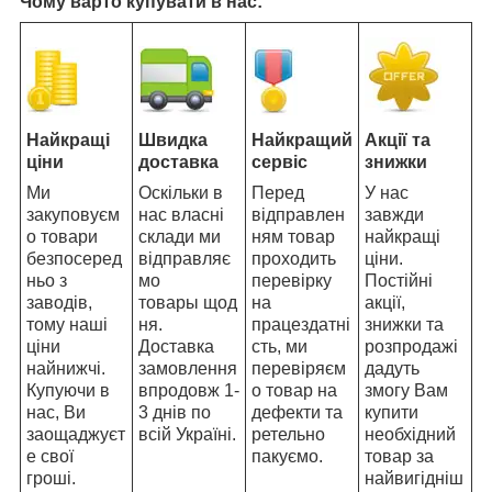
Чому варто купувати в нас:
Найкращі
Швидка
Найкращий
Акції та
ціни
доставка
сервіс
знижки
Ми
Оскільки в
Перед
У нас
закуповуєм
нас власні
відправлен
завжди
о товари
склади ми
ням товар
найкращі
безпосеред
відправляє
проходить
ціни.
ньо з
мо
перевірку
Постійні
заводів,
товары щод
на
акції,
тому наші
ня.
працездатні
знижки та
ціни
Доставка
сть, ми
розпродажі
найнижчі.
замовлення
перевіряєм
дадуть
Купуючи в
впродовж 1-
о товар на
змогу Вам
нас, Ви
3 днів по
дефекти та
купити
заощаджуєт
всій Україні.
ретельно
необхідний
е свої
пакуємо.
товар за
гроші.
найвигідніш