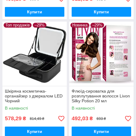
Купити
Купити
Топ продажів
–29%
Новинка
–29%
Шкіряна косметичка-
Флюїд-сироватка для
органайзер з дзеркалом LED
розплутування волосся Livon
Чорний
Silky Potion 20 мл
В наявності
В наявності
578,29
492,03
₴
₴
814,49 ₴
693 ₴
Купити
Купити