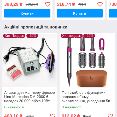
для укладання волосся
іоні
398,29
518,74
738
₴
₴
560,97 ₴
701 ₴
швид
Купити
Купити
Акційні пропозиції та новинки
Хит Продаж
–30%
Хит продаж
–29%
Апарат для манікюру фрезер
Фен стайлер з функціями
Lina Mercedes DM-2000 6
надання об'єму,
насадок 20 000 об/хв 10Вт
випрямлення, укладання 5в1
HAIR BRUSH Styler + кейс
В наявності
В наявності
408,10
612,02
₴
₴
583 ₴
862 ₴