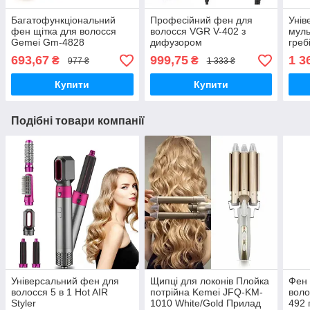
Багатофункціональний
Професійний фен для
Унів
фен щітка для волосся
волосся VGR V-402 з
муль
Gemei Gm-4828
дифузором
греб
воло
693,67
999,75
1 3
₴
₴
977 ₴
1 333 ₴
100
Купити
Купити
Подібні товари компанії
Універсальний фен для
Щипці для локонів Плойка
Фен 
волосся 5 в 1 Hot AIR
потрійна Kemei JFQ-KM-
воло
Styler
1010 White/Gold Прилад
492 