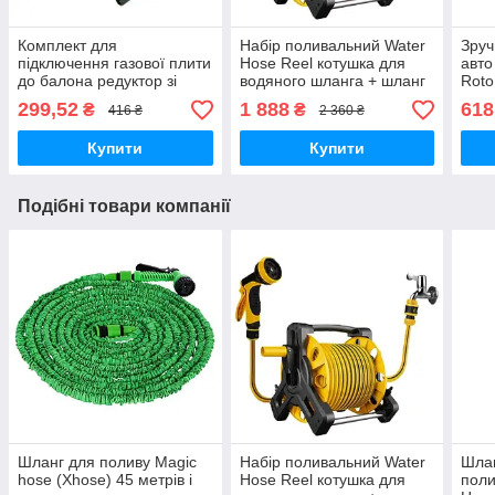
Комплект для
Набір поливальний Water
Зруч
підключення газової плити
Hose Reel котушка для
авто
до балона редуктор зі
водяного шланга + шланг
Roto
шлангом 2 метри і
10 метрів
комп
299,52
1 888
618
₴
₴
416 ₴
2 360 ₴
хомутами
чищ
Купити
Купити
Подібні товари компанії
Шланг для поливу Magic
Набір поливальний Water
Шлан
hose (Xhose) 45 метрів і
Hose Reel котушка для
поли