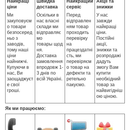
Найкращі
Швидка
Найкращий
Акції та
ціни
доставка
сервіс
знижки
Ми
Оскільки в
Перед
У нас
закуповуєм
нас власні
відправлен
завжди
о товари
склади ми
ням товар
найкращі
безпосеред
відправляє
проходить
ціни.
ньо з
мо
перевірку
Постійні
заводів,
товары щод
на
акції,
тому наші
ня.
працездатні
знижки та
ціни
Доставка
сть, ми
розпродажі
найнижчі.
замовлення
перевіряєм
дадуть
Купуючи в
впродовж 1-
о товар на
змогу Вам
нас, Ви
3 днів по
дефекти та
купити
заощаджуєт
всій Україні.
ретельно
необхідний
е свої
пакуємо.
товар за
гроші.
найвигідніш
ою ціною.
Як ми працюємо: