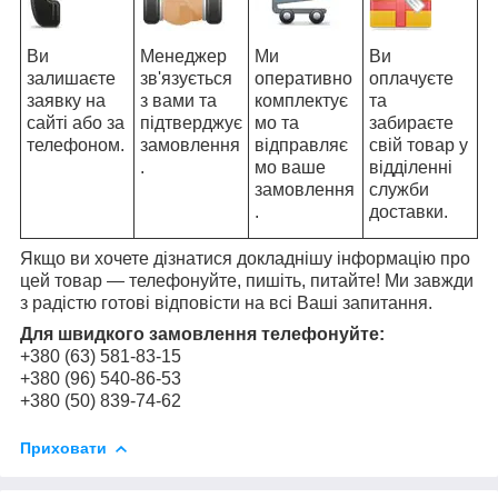
Ви
Менеджер
Ми
Ви
залишаєте
зв'язується
оперативно
оплачуєте
заявку на
з вами та
комплектує
та
сайті або за
підтверджує
мо та
забираєте
телефоном.
замовлення
відправляє
свій товар у
.
мо ваше
відділенні
замовлення
служби
.
доставки.
Якщо ви хочете дізнатися докладнішу інформацію про
цей товар — телефонуйте, пишіть, питайте! Ми завжди
з радістю готові відповісти на всі Ваші запитання.
Для швидкого замовлення телефонуйте:
+380 (63) 581-83-15
+380 (96) 540-86-53
+380 (50) 839-74-62
Приховати