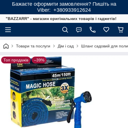
Бажаєте оформити замовлення? Пишіть на
Viber: +380933912624
"BAZZARR" - магазин оригінальних товарів і гаджетів!
Товари та послуги
Дім і сад
Шланг садовий для поли
Топ продажів
–39%