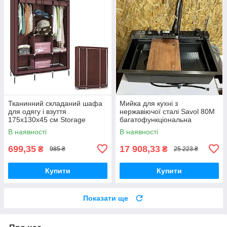
Тканинний складаний шафа
Мийка для кухні з
для одягу і взуття
нержавіючої сталі Savol 80М
175х130х45 см Storage
багатофункціональна
Wardrobe 88130 AN
кухонна мийка
В наявності
В наявності
699,35
17 908,33
₴
₴
985 ₴
25 223 ₴
Купити
Купити
Показати ще