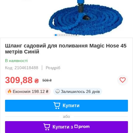
Шланг садовий для поливання Magic Hose 45
метрів Синій
В наявності
Код: 2104618488
Роздріб
309,88
₴
508 ₴
Економія
198.12 ₴
Залишилось
26 днів
Купити
або
Купити з