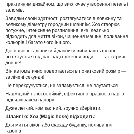
практичним дизайном, що виключає утворення петель і
заломів.
Завдяки своїй здатності розтягуватися в довжину та
великому діаметру городний шланг Ікс Хоз створює
потужне, інтенсивне розпилення, яке ідеально
підходить для миття вікон, чищення машин, поливання
кольорів і багато чого іншого.
Досвідчені садівники й дачники вибирають шланг:
розтягується під час надходження води — стає втричі
довше!
Він автоматично повертається в початковий розмір —
за лічені секунди!
Не перекручується, не заламується, не плутається
Надміцний і зносостійкий, ефективно працює в парі з
підсилювачем напору.
Дуже легкий, компактний, зручно зберігати.
Шланг Ікс Хоз (Magic hose) підходить:
Для миття вікон або фасаду будинку, поливання
газонів,