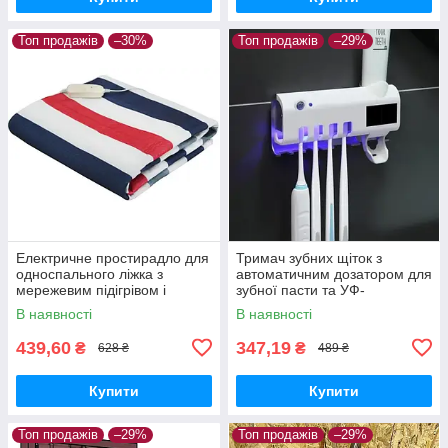
Топ продажів
–30%
Топ продажів
–29%
Електричне простирадло для
Тримач зубних щіток з
односпального ліжка з
автоматичним дозатором для
мережевим підігрівом і
зубної пасти та УФ-
регульованою
Стерилізатор 3 в 1
В наявності
В наявності
температурою, 150×70 см
439,60
347,19
₴
₴
628 ₴
489 ₴
Купити
Купити
Топ продажів
–29%
Топ продажів
–29%