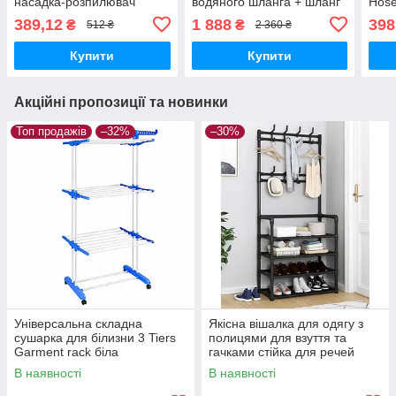
насадка-розпилювач
водяного шланга + шланг
Hose
Зелений
10 метрів
389,12
1 888
398
₴
₴
512 ₴
2 360 ₴
Купити
Купити
Акційні пропозиції та новинки
Топ продажів
–32%
–30%
Універсальна складна
Якісна вішалка для одягу з
сушарка для білизни 3 Tiers
полицями для взуття та
Garment rack біла
гачками стійка для речей
стелаж Чорна
В наявності
В наявності