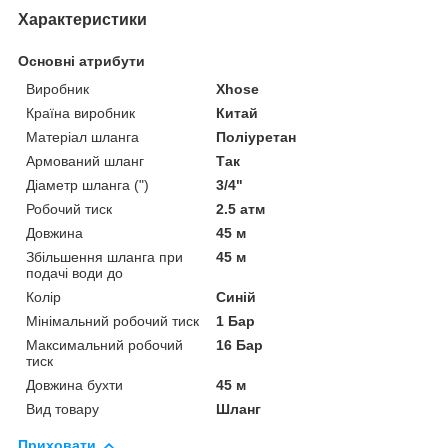
Характеристики
Основні атрибути
Виробник
Xhose
Країна виробник
Китай
Матеріал шланга
Поліуретан
Армований шланг
Так
Діаметр шланга (")
3/4"
Робочий тиск
2.5 атм
Довжина
45 м
Збільшення шланга при
45 м
подачі води до
Колір
Синій
Мінімальний робочий тиск
1 Бар
Максимальний робочий
16 Бар
тиск
Довжина бухти
45 м
Вид товару
Шланг
Приховати