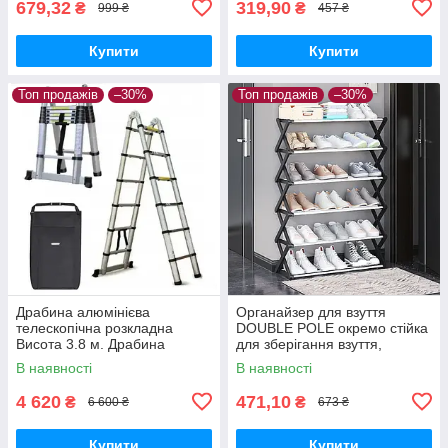
679,32
319,90
₴
₴
999 ₴
457 ₴
Купити
Купити
Топ продажів
–30%
Топ продажів
–30%
Драбина алюмінієва
Органайзер для взуття
телескопічна розкладна
DOUBLE POLE окремо стійка
Висота 3.8 м. Драбина
для зберігання взуття,
трансформер + сумка
високий органайзер
В наявності
В наявності
4 620
471,10
₴
₴
6 600 ₴
673 ₴
Купити
Купити