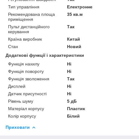
Тип управління
Електронне
Рекомендована площа
35 кв.м
приміщення
Пульт дистанційного
Так
керування
Країна виробник
Китай
Стан
Новий
Додаткові функції і характеристики
Функція нахилу
Ні
Функція повороту
Ні
Функція зволоження
Так
Дисплей
Ні
Датчик присутності
Ні
Рівень шуму
5 дБ
Матеріал корпусу
Пластик
Колір корпусу
Білий
Приховати