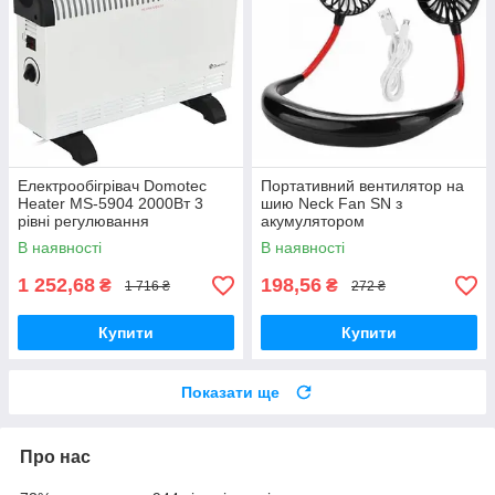
Електрообігрівач Domotec
Портативний вентилятор на
Heater MS-5904 2000Вт 3
шию Neck Fan SN з
рівні регулювання
акумулятором
температури Вт Білий3
В наявності
В наявності
1 252,68
198,56
₴
₴
1 716 ₴
272 ₴
Купити
Купити
Показати ще
Про нас