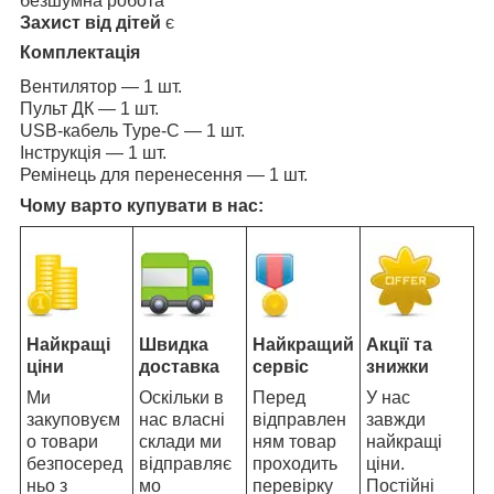
безшумна робота
Захист від дітей
є
Комплектація
Вентилятор — 1 шт.
Пульт ДК — 1 шт.
USB-кабель Type-C — 1 шт.
Інструкція — 1 шт.
Ремінець для перенесення — 1 шт.
Чому варто купувати в нас:
Найкращі
Швидка
Найкращий
Акції та
ціни
доставка
сервіс
знижки
Ми
Оскільки в
Перед
У нас
закуповуєм
нас власні
відправлен
завжди
о товари
склади ми
ням товар
найкращі
безпосеред
відправляє
проходить
ціни.
ньо з
мо
перевірку
Постійні