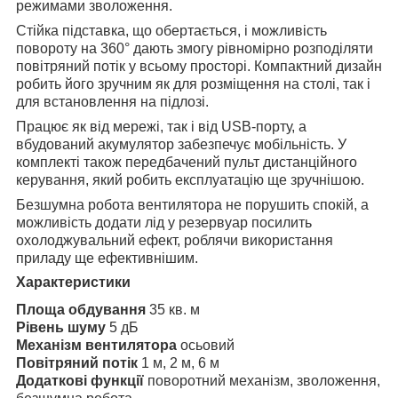
режимами зволоження.
Стійка підставка, що обертається, і можливість
повороту на 360° дають змогу рівномірно розподіляти
повітряний потік у всьому просторі. Компактний дизайн
робить його зручним як для розміщення на столі, так і
для встановлення на підлозі.
Працює як від мережі, так і від USB-порту, а
вбудований акумулятор забезпечує мобільність. У
комплекті також передбачений пульт дистанційного
керування, який робить експлуатацію ще зручнішою.
Безшумна робота вентилятора не порушить спокій, а
можливість додати лід у резервуар посилить
охолоджувальний ефект, роблячи використання
приладу ще ефективнішим.
Характеристики
Площа обдування
35 кв. м
Рівень шуму
5 дБ
Механізм вентилятора
осьовий
Повітряний потік
1 м, 2 м, 6 м
Додаткові функції
поворотний механізм, зволоження,