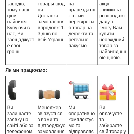
заводів,
товары щод
на
акції,
тому наші
ня.
працездатні
знижки та
ціни
Доставка
сть, ми
розпродажі
найнижчі.
замовлення
перевіряєм
дадуть
Купуючи в
впродовж 1-
о товар на
змогу Вам
нас, Ви
3 днів по
дефекти та
купити
заощаджуєт
всій Україні.
ретельно
необхідний
е свої
пакуємо.
товар за
гроші.
найвигідніш
ою ціною.
Як ми працюємо:
Ви
Менеджер
Ми
Ви
залишаєте
зв'язується
оперативно
оплачуєте
заявку на
з вами та
комплектує
та
сайті або за
підтверджує
мо та
забираєте
телефоном.
замовлення
відправляє
свій товар у