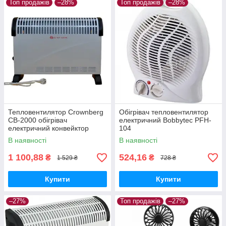
Топ продажів
–28%
Топ продажів
–28%
Тепловентилятор Crownberg
Обігрівач тепловентилятор
CB-2000 обігрівач
електричний Bobbytec PFH-
електричний конвейктор
104
Білий
В наявності
В наявності
1 100,88
524,16
₴
₴
1 529 ₴
728 ₴
Купити
Купити
–27%
Топ продажів
–27%