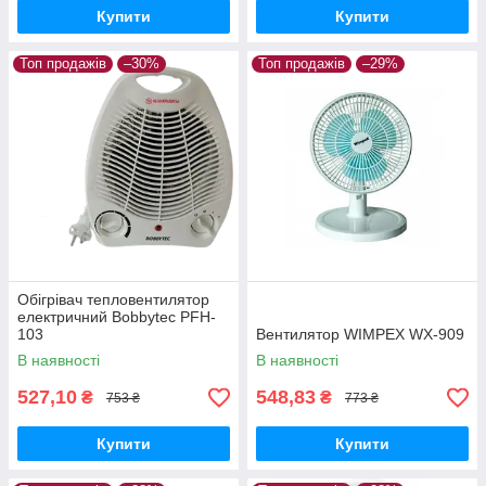
Купити
Купити
Топ продажів
–30%
Топ продажів
–29%
Обігрівач тепловентилятор
електричний Bobbytec PFH-
103
Вентилятор WIMPEX WX-909
В наявності
В наявності
527,10
548,83
₴
₴
753 ₴
773 ₴
Купити
Купити