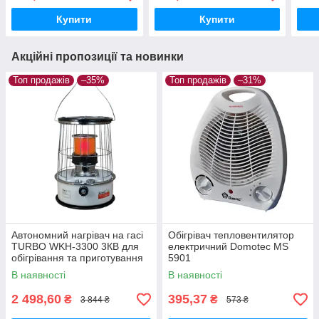
ДК
Купити
Купити
Акційні пропозиції та новинки
Топ продажів
–35%
Топ продажів
–31%
Автономний нагрівач на гасі
Обігрівач тепловентилятор
TURBO WKH-3300 3КВ для
електричний Domotec MS
обігрівання та приготування
5901
їжі
В наявності
В наявності
2 498,60
395,37
₴
₴
3 844 ₴
573 ₴