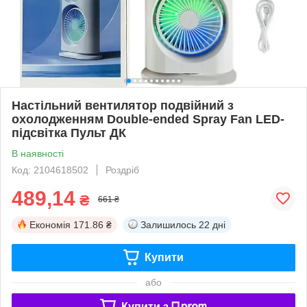
Настільний вентилятор подвійний з
охолодженням Double-ended Spray Fan LED-
підсвітка Пульт ДК
В наявності
Код: 2104618502
Роздріб
489,14
₴
661 ₴
Економія
171.86 ₴
Залишилось
22 дні
Купити
або
Купити з