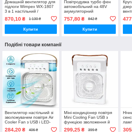
Домашній вентилятор для
Повітродувка турбо фен
Круг
підлоги Wimpex WX-1807
автомобільний на 48V
дзер
3 в 1 настільний /
акумуляторний
вен
настінний з металевими
швидкісний вентилятор
870,10
757,80
477
₴
₴
1 130 ₴
842 ₴
лопатями 3 швидкості 200
Вт
Купити
Купити
Подібні товари компанії
Вентилятор настільний зі
Міні-кондиціонер повітря
Нічн
зволожувачем повітря Air
Mini Cooling Fan USB з
сенс
Cooler Fan з USB і LED-
функцією зволоження й
ламп
підсвіткою
баком для води 600 мл
підс
284,20
299,25
305
₴
₴
406 ₴
399 ₴
акум