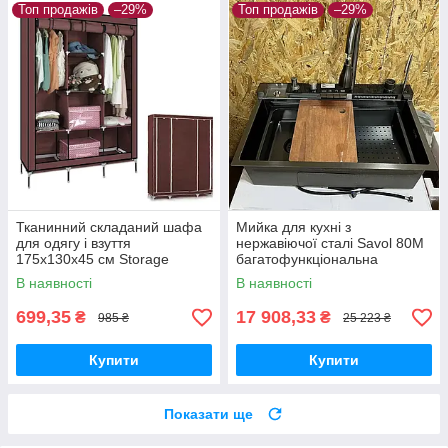
Топ продажів
–29%
Топ продажів
–29%
Тканинний складаний шафа
Мийка для кухні з
для одягу і взуття
нержавіючої сталі Savol 80М
175х130х45 см Storage
багатофункціональна
Wardrobe 88130 AN
кухонна мийка
В наявності
В наявності
699,35
17 908,33
₴
₴
985 ₴
25 223 ₴
Купити
Купити
Показати ще