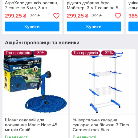
АгроХелс для всіх рослин,
рідкого добрива Агро
унів
7 саше по 5 мл, 3 шт.
Майстер, 3 × 7 саше по 5
сіль
мл 3 шт.
росл
299,25
299,25
385
₴
₴
399 ₴
399 ₴
Купити
Купити
Акційні пропозиції та новинки
Топ продажів
–39%
Топ продажів
–32%
Шланг садовий для
Універсальна складна
поливання Magic Hose 45
сушарка для білизни 3 Tiers
метрів Синій
Garment rack біла
В наявності
В наявності