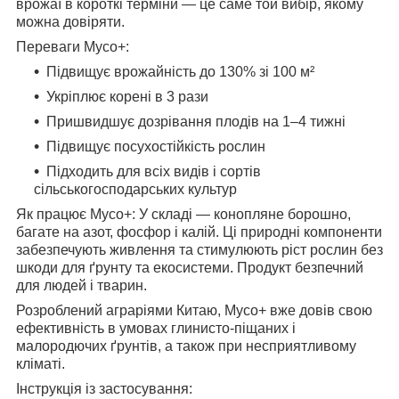
врожаї в короткі терміни — це саме той вибір, якому
можна довіряти.
Переваги Myco+:
Підвищує врожайність до 130% зі 100 м²
Укріплює корені в 3 рази
Пришвидшує дозрівання плодів на 1–4 тижні
Підвищує посухостійкість рослин
Підходить для всіх видів і сортів
сільськогосподарських культур
Як працює Myco+: У складі — конопляне борошно,
багате на азот, фосфор і калій. Ці природні компоненти
забезпечують живлення та стимулюють ріст рослин без
шкоди для ґрунту та екосистеми. Продукт безпечний
для людей і тварин.
Розроблений аграріями Китаю, Myco+ вже довів свою
ефективність в умовах глинисто-піщаних і
малородючих ґрунтів, а також при несприятливому
кліматі.
Інструкція із застосування: