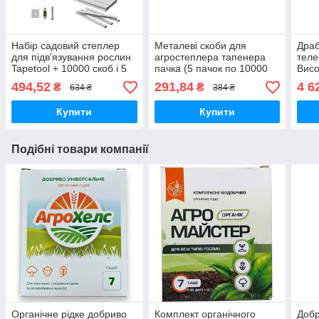
Набір садовий степлер
Металеві скоби для
Драб
для підв'язування рослин
агростеплера тапенера
теле
Tapetool + 10000 скоб і 5
пачка (5 пачок по 10000
Висо
рулонів стрічки
шт.)
тран
494,52
291,84
4 6
₴
₴
634 ₴
384 ₴
Купити
Купити
Подібні товари компанії
Органічне рідке добриво
Комплект органічного
Доб