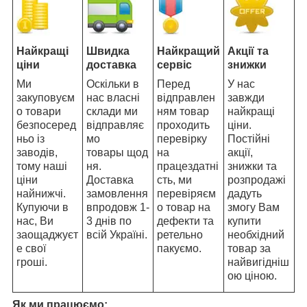
Найкращі
Швидка
Найкращий
Акції та
ціни
доставка
сервіс
знижки
Ми
Оскільки в
Перед
У нас
закуповуєм
нас власні
відправлен
завжди
о товари
склади ми
ням товар
найкращі
безпосеред
відправляє
проходить
ціни.
ньо із
мо
перевірку
Постійні
заводів,
товары щод
на
акції,
тому наші
ня.
працездатні
знижки та
ціни
Доставка
сть, ми
розпродажі
найнижчі.
замовлення
перевіряєм
дадуть
Купуючи в
впродовж 1-
о товар на
змогу Вам
нас, Ви
3 днів по
дефекти та
купити
заощаджуєт
всій Україні.
ретельно
необхідний
е свої
пакуємо.
товар за
гроші.
найвигідніш
ою ціною.
Як ми працюємо: