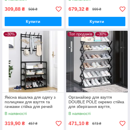
309,88
679,32
₴
₴
508 ₴
999 ₴
Купити
Купити
–30%
Топ продажів
–30%
Якісна вішалка для одягу з
Органайзер для взуття
полицями для взуття та
DOUBLE POLE окремо стійка
гачками стійка для речей
для зберігання взуття,
стелаж Чорна
високий органайзер
В наявності
В наявності
319,90
471,10
₴
₴
457 ₴
673 ₴