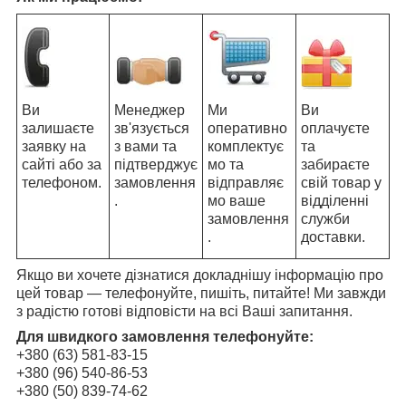
Ви
Менеджер
Ми
Ви
залишаєте
зв'язується
оперативно
оплачуєте
заявку на
з вами та
комплектує
та
сайті або за
підтверджує
мо та
забираєте
телефоном.
замовлення
відправляє
свій товар у
.
мо ваше
відділенні
замовлення
служби
.
доставки.
Якщо ви хочете дізнатися докладнішу інформацію про
цей товар — телефонуйте, пишіть, питайте! Ми завжди
з радістю готові відповісти на всі Ваші запитання.
Для швидкого замовлення телефонуйте:
+380 (63) 581-83-15
+380 (96) 540-86-53
+380 (50) 839-74-62