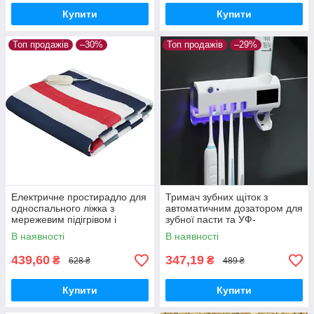
Купити
Купити
Топ продажів
–30%
Топ продажів
–29%
Електричне простирадло для
Тримач зубних щіток з
односпального ліжка з
автоматичним дозатором для
мережевим підігрівом і
зубної пасти та УФ-
регульованою
Стерилізатор 3 в 1
В наявності
В наявності
температурою, 150×70 см
439,60
347,19
₴
₴
628 ₴
489 ₴
Купити
Купити