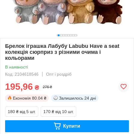
Брелок іграшка Лабубу Labubu Have a seat
колекція сюрприз з різними очима і
кольорами
В наявності
Код: 2104618546
Опт і роздріб
195,96
₴
276 ₴
Економія
80.04 ₴
Залишилось
24 дні
180 ₴
від 5 шт.
170 ₴
від 10 шт.
Купити