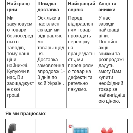
Найкращі
Швидка
Найкращий
Акції та
ціни
доставка
сервіс
знижки
Ми
Оскільки в
Перед
У нас
закуповуєм
нас власні
відправлен
завжди
о товари
склади ми
ням товар
найкращі
безпосеред
відправляє
проходить
ціни.
ньо із
мо
перевірку
Постійні
заводів,
товары щод
на
акції,
тому наші
ня.
працездатні
знижки та
ціни
Доставка
сть, ми
розпродажі
найнижчі.
замовлення
перевіряєм
дадуть
Купуючи в
впродовж 1-
о товар на
змогу Вам
нас, Ви
3 днів по
дефекти та
купити
заощаджуєт
всій Україні.
ретельно
необхідний
е свої
пакуємо.
товар за
гроші.
найвигідніш
ою ціною.
Як ми працюємо: