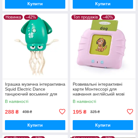
Купити
Купити
Новинка
–42%
Топ продажів
–40%
Іграшка музична інтерактивна
Розвивальні інтерактивні
Squid Electric Dance
карти Монтессорі для
танцюючий восьминіг для
навчання англійській мові
малюків Зелений
Рожевий
В наявності
В наявності
288
195
₴
₴
498 ₴
325 ₴
Купити
Купити