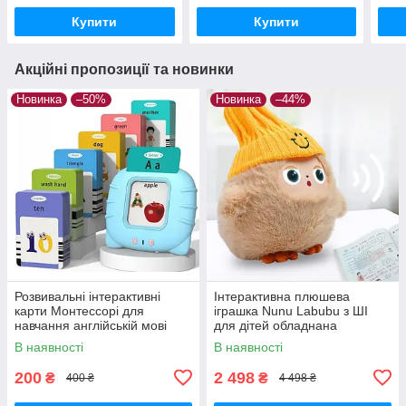
Купити
Купити
Акційні пропозиції та новинки
Новинка
–50%
Новинка
–44%
Розвивальні інтерактивні
Інтерактивна плюшева
карти Монтессорі для
іграшка Nunu Labubu з ШІ
навчання англійській мові
для дітей обладнана
Блакитний
світлодіодними очима та
В наявності
В наявності
здатністю адаптувати
поведінку
200
2 498
₴
₴
400 ₴
4 498 ₴