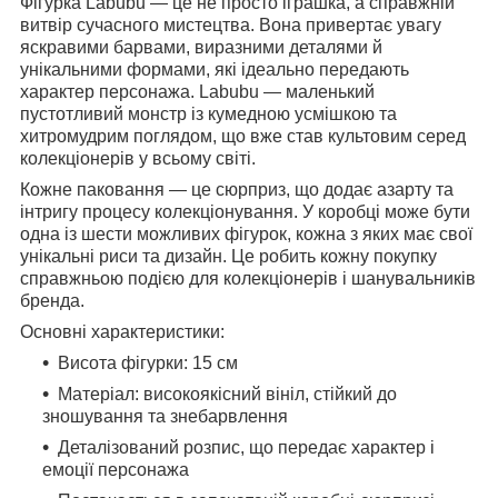
Фігурка Labubu — це не просто іграшка, а справжній
витвір сучасного мистецтва. Вона привертає увагу
яскравими барвами, виразними деталями й
унікальними формами, які ідеально передають
характер персонажа. Labubu — маленький
пустотливий монстр із кумедною усмішкою та
хитромудрим поглядом, що вже став культовим серед
колекціонерів у всьому світі.
Кожне паковання — це сюрприз, що додає азарту та
інтригу процесу колекціонування. У коробці може бути
одна із шести можливих фігурок, кожна з яких має свої
унікальні риси та дизайн. Це робить кожну покупку
справжньою подією для колекціонерів і шанувальників
бренда.
Основні характеристики:
Висота фігурки: 15 см
Матеріал: високоякісний вініл, стійкий до
зношування та знебарвлення
Деталізований розпис, що передає характер і
емоції персонажа