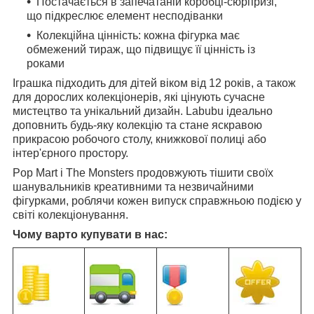
Постачається в запечатаній коробці-сюрпризі,
що підкреслює елемент несподіванки
Колекційна цінність: кожна фігурка має
обмежений тираж, що підвищує її цінність із
роками
Іграшка підходить для дітей віком від 12 років, а також
для дорослих колекціонерів, які цінують сучасне
мистецтво та унікальний дизайн. Labubu ідеально
доповнить будь-яку колекцію та стане яскравою
прикрасою робочого столу, книжкової полиці або
інтер'єрного простору.
Pop Mart і The Monsters продовжують тішити своїх
шанувальників креативними та незвичайними
фігурками, роблячи кожен випуск справжньою подією у
світі колекціонування.
Чому варто купувати в нас: