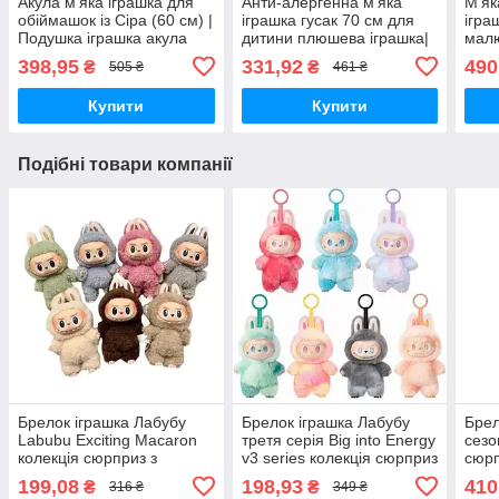
Акула м'яка іграшка для
Анти-алергенна м'яка
М'як
обіймашок із Сіра (60 см) |
іграшка гусак 70 см для
ігра
Подушка іграшка акула
дитини плюшева іграшка|
малю
дитяча іграшка Сіра
Магка іграшка обіймашка
| М'
398,95
331,92
490
₴
₴
505 ₴
461 ₴
Купити
Купити
Подібні товари компанії
Брелок іграшка Лабубу
Брелок іграшка Лабубу
Брел
Labubu Exciting Macaron
третя серія Big into Energy
сезо
колекція сюрприз з
v3 series колекція сюрприз
сюрп
різними кольорами
з різними кольорами
коль
199,08
198,93
410
₴
₴
316 ₴
349 ₴
коро