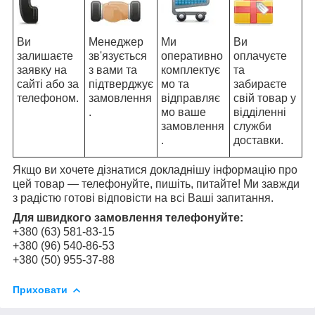
Ви
Менеджер
Ми
Ви
залишаєте
зв'язується
оперативно
оплачуєте
заявку на
з вами та
комплектує
та
сайті або за
підтверджує
мо та
забираєте
телефоном.
замовлення
відправляє
свій товар у
.
мо ваше
відділенні
замовлення
служби
.
доставки.
Якщо ви хочете дізнатися докладнішу інформацію про
цей товар — телефонуйте, пишіть, питайте! Ми завжди
з радістю готові відповісти на всі Ваші запитання.
Для швидкого замовлення телефонуйте:
+380 (63) 581-83-15
+380 (96) 540-86-53
+380 (50) 955-37-88
Приховати