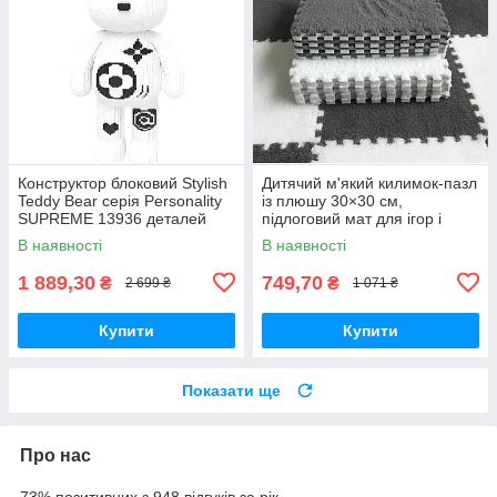
Конструктор блоковий Stylish
Дитячий м'який килимок-пазл
Teddy Bear серія Personality
із плюшу 30×30 см,
SUPREME 13936 деталей
підлоговий мат для ігор і
повзання, набір 10 шт., білий/
В наявності
В наявності
сірий
1 889,30
749,70
₴
₴
2 699 ₴
1 071 ₴
Купити
Купити
Показати ще
Про нас
73% позитивних з 948 відгуків за рік