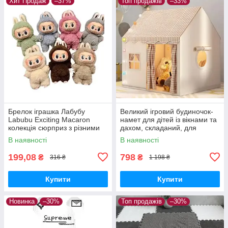
Хит Продаж
–37%
Топ продажів
–33%
Брелок іграшка Лабубу
Великий ігровий будиночок-
Labubu Exciting Macaron
намет для дітей із вікнами та
колекція сюрприз з різними
дахом, складаний, для
кольорами
приміщення та вулиці
В наявності
В наявності
199,08
798
₴
₴
316 ₴
1 198 ₴
Купити
Купити
Новинка
–30%
Топ продажів
–30%