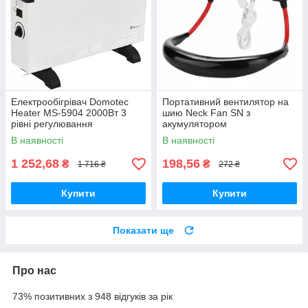
Електрообігрівач Domotec
Портативний вентилятор на
Heater MS-5904 2000Вт 3
шию Neck Fan SN з
рівні регулювання
акумулятором
температури Вт Білий3
В наявності
В наявності
1 252,68
198,56
₴
₴
1 716 ₴
272 ₴
Купити
Купити
Показати ще
Про нас
73% позитивних з 948 відгуків за рік