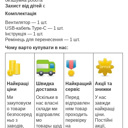
безшумна робота
Захист від дітей
є
Комплектація
Вентилятор — 1 шт.
USB-кабель Type-C — 1 шт.
Інструкція — 1 шт.
Ремінець для перенесення — 1 шт.
Чому варто купувати в нас:
Найкращі
Швидка
Найкращий
Акції та
ціни
доставка
сервіс
знижки
Ми
Оскільки в
Перед
У нас
закуповуєм
нас власні
відправлен
завжди
о товари
склади ми
ням товар
найкращі
безпосеред
відправляє
проходить
ціни.
ньо з
мо
перевірку
Постійні
заводів,
товары щод
на
акції,