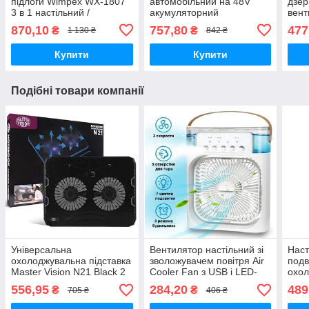
підлоги Wimpex WX-1807
автомобільний на 48V
дзер
3 в 1 настільний /
акумуляторний
вен
настінний з металевими
швидкісний вентилятор
870,10
757,80
477
₴
₴
1 130 ₴
842 ₴
лопатями 3 швидкості 200
Вт
Купити
Купити
Подібні товари компанії
Універсальна
Вентилятор настільний зі
Наст
охолоджувальна підставка
зволожувачем повітря Air
подв
Master Vision N21 Black 2
Cooler Fan з USB і LED-
охол
вентилятори, LED-
підсвіткою
ende
556,95
284,20
489
₴
₴
705 ₴
406 ₴
підсвітка, USB
підс