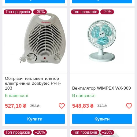
Топ продажів
–30%
Топ продажів
–29%
Обігрівач тепловентилятор
електричний Bobbytec PFH-
103
Вентилятор WIMPEX WX-909
В наявності
В наявності
527,10
548,83
₴
₴
753 ₴
773 ₴
Купити
Купити
Топ продажів
–28%
Топ продажів
–28%