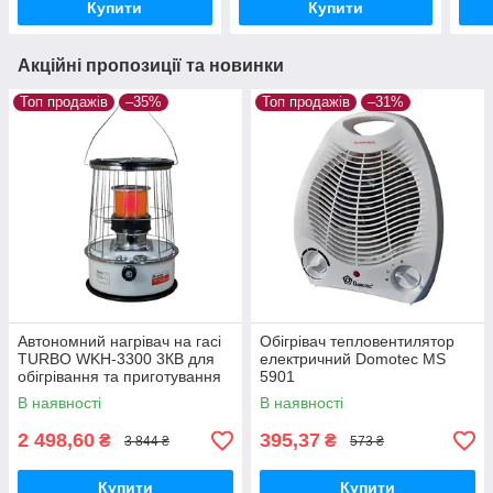
Купити
Купити
Акційні пропозиції та новинки
Топ продажів
–35%
Топ продажів
–31%
Автономний нагрівач на гасі
Обігрівач тепловентилятор
TURBO WKH-3300 3КВ для
електричний Domotec MS
обігрівання та приготування
5901
їжі
В наявності
В наявності
2 498,60
395,37
₴
₴
3 844 ₴
573 ₴
Купити
Купити