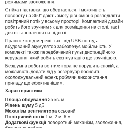
режимами зволоження.
Стійка підставка, що обертається, і можливість
повороту на 360° дають змогу рівномірно розподіляти
повітряний потік у всьому просторі. Компактний дизайн
робить його зручним як для розміщення на столі, так і
для встановлення на підлозі.
Працює як від мережі, так і від USB-порту, а
вбудований акумулятор забезпечує мобільність. У
комплекті також передбачений пульт дистанційного
керування, який робить експлуатацію ще зручнішою.
Безшумна робота вентилятора не порушить спокій, а
можливість додати лід у резервуар посилить
охолоджувальний ефект, роблячи використання
приладу ще ефективнішим.
Характеристики
Площа обдування
35 кв. м
Рівень шуму
5 дБ
Механізм вентилятора
осьовий
Повітряний потік
1 м, 2 м, 6 м
Додаткові функції
поворотний механізм, зволоження,