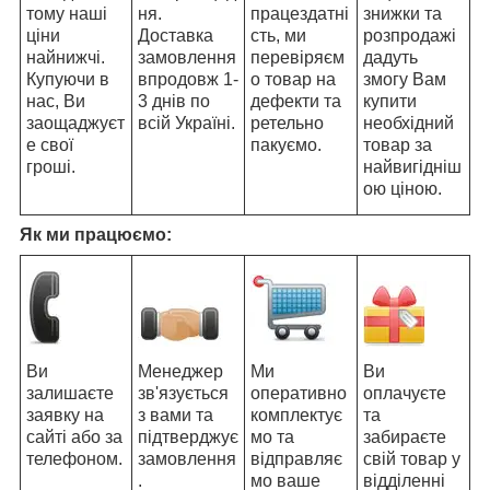
тому наші
ня.
працездатні
знижки та
ціни
Доставка
сть, ми
розпродажі
найнижчі.
замовлення
перевіряєм
дадуть
Купуючи в
впродовж 1-
о товар на
змогу Вам
нас, Ви
3 днів по
дефекти та
купити
заощаджуєт
всій Україні.
ретельно
необхідний
е свої
пакуємо.
товар за
гроші.
найвигідніш
ою ціною.
Як ми працюємо:
Ви
Менеджер
Ми
Ви
залишаєте
зв'язується
оперативно
оплачуєте
заявку на
з вами та
комплектує
та
сайті або за
підтверджує
мо та
забираєте
телефоном.
замовлення
відправляє
свій товар у
.
мо ваше
відділенні