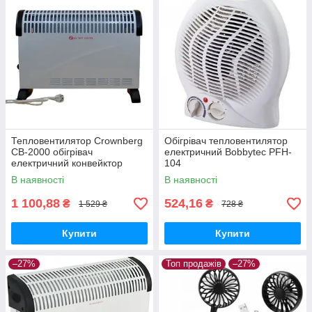
Тепловентилятор Crownberg
Обігрівач тепловентилятор
CB-2000 обігрівач
електричний Bobbytec PFH-
електричний конвейктор
104
Білий
В наявності
В наявності
1 100,88
524,16
₴
₴
1 529 ₴
728 ₴
Купити
Купити
–27%
Топ продажів
–27%