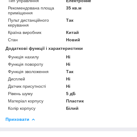
Тип управління
Електронне
Рекомендована площа
35 кв.м
приміщення
Пульт дистанційного
Так
керування
Країна виробник
Китай
Стан
Новий
Додаткові функції і характеристики
Функція нахилу
Ні
Функція повороту
Ні
Функція зволоження
Так
Дисплей
Ні
Датчик присутності
Ні
Рівень шуму
5 дБ
Матеріал корпусу
Пластик
Колір корпусу
Білий
Приховати