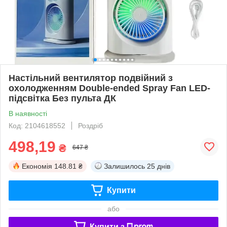
Настільний вентилятор подвійний з
охолодженням Double-ended Spray Fan LED-
підсвітка Без пульта ДК
В наявності
Код: 2104618552
Роздріб
498,19
₴
647 ₴
Економія
148.81 ₴
Залишилось
25 днів
Купити
або
Купити з