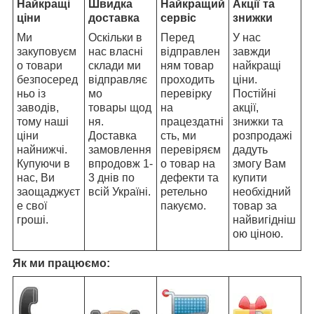
Найкращі
Швидка
Найкращий
Акції та
ціни
доставка
сервіс
знижки
Ми
Оскільки в
Перед
У нас
закуповуєм
нас власні
відправлен
завжди
о товари
склади ми
ням товар
найкращі
безпосеред
відправляє
проходить
ціни.
ньо із
мо
перевірку
Постійні
заводів,
товары щод
на
акції,
тому наші
ня.
працездатні
знижки та
ціни
Доставка
сть, ми
розпродажі
найнижчі.
замовлення
перевіряєм
дадуть
Купуючи в
впродовж 1-
о товар на
змогу Вам
нас, Ви
3 днів по
дефекти та
купити
заощаджуєт
всій Україні.
ретельно
необхідний
е свої
пакуємо.
товар за
гроші.
найвигідніш
ою ціною.
Як ми працюємо: