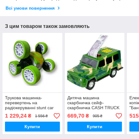
Всі умови повернення
З цим товаром також замовляють
Трукова машинка-
Дитяча машина
Еле
перевертень на
скарбничка сейф-
копі
радіокеруванні stunt car
скарбничка CASH TRUCK
"Бан
exciter керування рукою
з кодовим замком і
пода
1 229,24
669,70
515
₴
₴
1 556 ₴
905 ₴
відбитком пальця
замк
куп
Купити
Купити