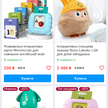
Розвивальні інтерактивні
Інтерактивна плюшева
карти Монтессорі для
іграшка Nunu Labubu з ШІ
навчання англійській мові
для дітей обладнана
Блакитний
світлодіодними очима та
В наявності
В наявності
здатністю адаптувати
поведінку
200
2 498
₴
₴
400 ₴
4 498 ₴
Купити
Купити
Новинка
–42%
Топ продажів
–40%