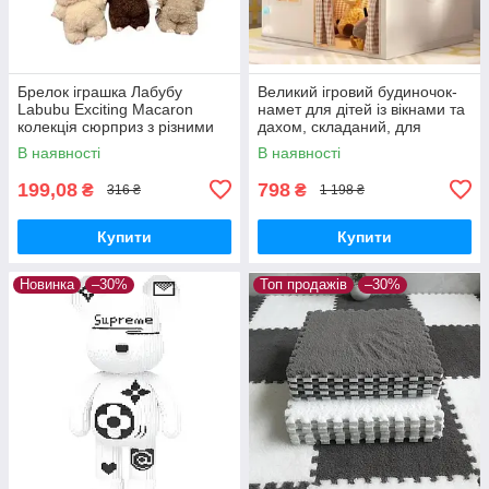
Брелок іграшка Лабубу
Великий ігровий будиночок-
Labubu Exciting Macaron
намет для дітей із вікнами та
колекція сюрприз з різними
дахом, складаний, для
кольорами
приміщення та вулиці
В наявності
В наявності
199,08
798
₴
₴
316 ₴
1 198 ₴
Купити
Купити
Новинка
–30%
Топ продажів
–30%