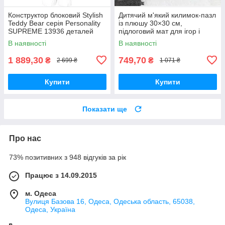
Конструктор блоковий Stylish
Дитячий м'який килимок-пазл
Teddy Bear серія Personality
із плюшу 30×30 см,
SUPREME 13936 деталей
підлоговий мат для ігор і
повзання, набір 10 шт., білий/
В наявності
В наявності
сірий
1 889,30
749,70
₴
₴
2 699 ₴
1 071 ₴
Купити
Купити
Показати ще
Про нас
73% позитивних з 948 відгуків за рік
Працює з 14.09.2015
м. Одеса
Вулиця Базова 16, Одеса, Одеська область, 65038,
Одеса, Україна