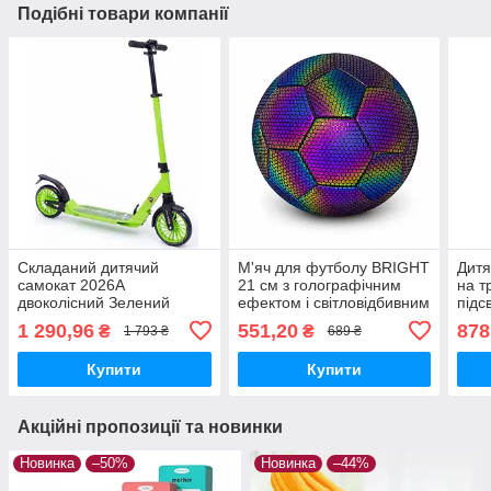
Подібні товари компанії
Складаний дитячий
М'яч для футболу BRIGHT
Дитя
самокат 2026А
21 см з голографічним
на т
двоколісний Зелений
ефектом і світловідбивним
підс
покриттям (хамелеон)
конс
1 290,96
551,20
878
₴
₴
1 793 ₴
689 ₴
Купити
Купити
Акційні пропозиції та новинки
Новинка
–50%
Новинка
–44%