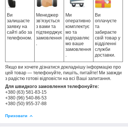
Ви
Менеджер
Ми
Ви
залишаєте
зв'язується
оперативно
оплачуєте
заявку на
з вами та
комплектує
та
сайті або за
підтверджує
мо та
забираєте
телефоном.
замовлення
відправляє
свій товар у
.
мо ваше
відділенні
замовлення
служби
.
доставки.
Якщо ви хочете дізнатися докладнішу інформацію про
цей товар — телефонуйте, пишіть, питайте! Ми завжди
з радістю готові відповісти на всі Ваші запитання.
Для швидкого замовлення телефонуйте:
+380 (63) 581-83-15
+380 (96) 540-86-53
+380 (50) 955-37-88
Приховати