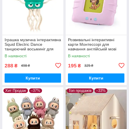
Іграшка музична інтерактивна
Розвивальні інтерактивні
Squid Electric Dance
карти Монтессорі для
танцюючий восьминіг для
навчання англійській мові
малюків Зелений
Рожевий
В наявності
В наявності
288
195
₴
₴
498 ₴
325 ₴
Купити
Купити
Хит Продаж
–37%
Топ продажів
–33%