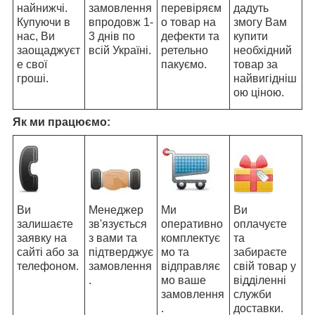
найнижчі.
замовлення
перевіряєм
дадуть
Купуючи в
впродовж 1-
о товар на
змогу Вам
нас, Ви
3 днів по
дефекти та
купити
заощаджуєт
всій Україні.
ретельно
необхідний
е свої
пакуємо.
товар за
гроші.
найвигідніш
ою ціною.
Як ми працюємо:
Ви
Менеджер
Ми
Ви
залишаєте
зв'язується
оперативно
оплачуєте
заявку на
з вами та
комплектує
та
сайті або за
підтверджує
мо та
забираєте
телефоном.
замовлення
відправляє
свій товар у
.
мо ваше
відділенні
замовлення
служби
.
доставки.