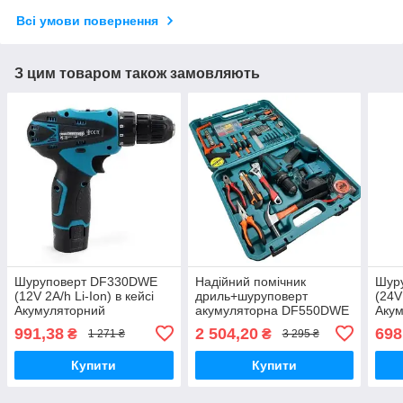
Всі умови повернення
З цим товаром також замовляють
Шуруповерт DF330DWE
Надійний помічник
Шур
(12V 2A/h Li-Ion) в кейсі
дриль+шуруповерт
(24V
Акумуляторний
акумуляторна DF550DWE
Акум
шуруповерт-дриль Макіта
24V 5A/h Li-Ion + великий
шупу
991,38
2 504,20
698
₴
₴
1 271 ₴
3 295 ₴
набір інструментів 40шт
Купити
Купити