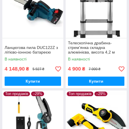
Телескопічна драбина-
Ланцюгова пила DUC122Z з
стрем'янка складна
літієво-іонною батареєю
алюмінієва, висота 4,2 м
В наявності
В наявності
4 148,90
4 900
₴
₴
5 927 ₴
7 000 ₴
Купити
Купити
Топ продажів
–29%
Топ продажів
–29%