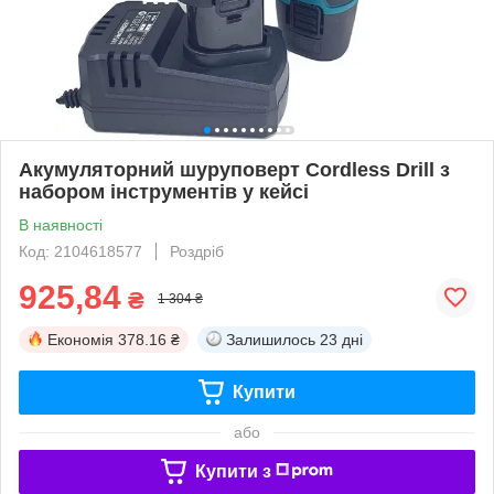
Акумуляторний шуруповерт Cordless Drill з
набором інструментів у кейсі
В наявності
Код: 2104618577
Роздріб
925,84
₴
1 304 ₴
Економія
378.16 ₴
Залишилось
23 дні
Купити
або
Купити з