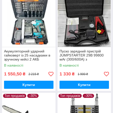
Акумуляторний ударний
Пуско зарядний пристрій
гайковерт із 25 насадками в
JUMPSTARTER 29B 99800
зручному кейсі 2 АКБ
мАг (300/600А) з
компресором
В наявності
В наявності
1 550,50
1 330
₴
₴
2 215 ₴
1 900 ₴
Купити
Купити
Топ продажів
–30%
Топ продажів
–30%