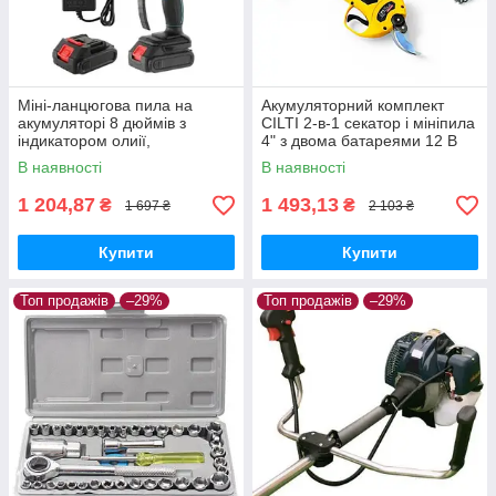
Міні-ланцюгова пила на
Акумуляторний комплект
акумуляторі 8 дюймів з
CILTI 2-в-1 секатор і мініпила
індикатором олиії,
4" з двома батареями 12 В
комплектується двома
В наявності
В наявності
батареями
1 204,87
1 493,13
₴
₴
1 697 ₴
2 103 ₴
Купити
Купити
Топ продажів
–29%
Топ продажів
–29%