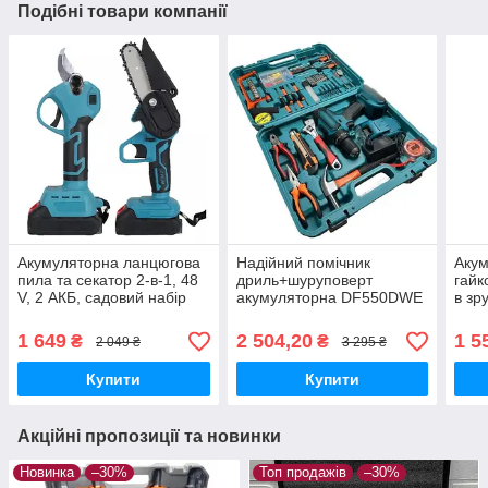
Подібні товари компанії
Акумуляторна ланцюгова
Надійний помічник
Акум
пила та секатор 2-в-1, 48
дриль+шуруповерт
гайк
V, 2 АКБ, садовий набір
акумуляторна DF550DWE
в зр
інструментів, кейс
24V 5A/h Li-Ion + великий
набір інструментів 40шт
1 649
2 504,20
1 5
₴
₴
2 049 ₴
3 295 ₴
Купити
Купити
Акційні пропозиції та новинки
Новинка
–30%
Топ продажів
–30%