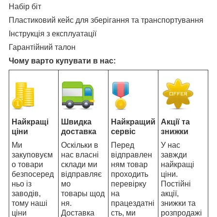
Набір біт
Пластиковий кейс для зберігання та транспортування
Інструкція з експлуатації
Гарантійний талон
Чому варто купувати в нас:
Найкращі
Швидка
Найкращий
Акції та
ціни
доставка
сервіс
знижки
Ми
Оскільки в
Перед
У нас
закуповуєм
нас власні
відправлен
завжди
о товари
склади ми
ням товар
найкращі
безпосеред
відправляє
проходить
ціни.
ньо із
мо
перевірку
Постійні
заводів,
товары щод
на
акції,
тому наші
ня.
працездатні
знижки та
ціни
Доставка
сть, ми
розпродажі