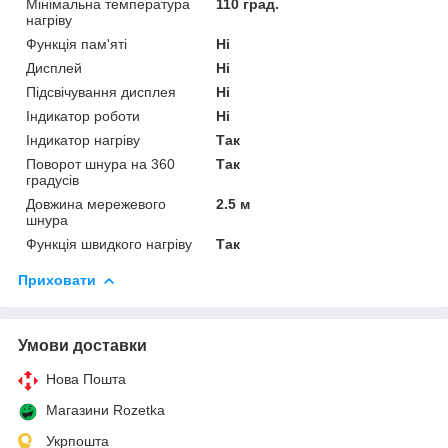
Мінімальна температура
110 град.
нагріву
Функція пам'яті
Ні
Дисплей
Ні
Підсвічування дисплея
Ні
Індикатор роботи
Ні
Індикатор нагріву
Так
Поворот шнура на 360
Так
градусів
Довжина мережевого
2.5 м
шнура
Функція швидкого нагріву
Так
Приховати
Умови доставки
Нова Пошта
Магазини Rozetka
Укрпошта