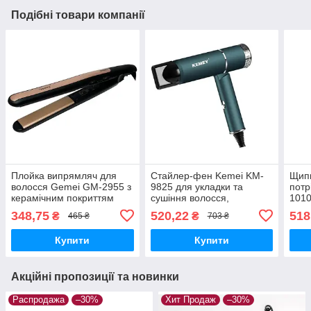
Подібні товари компанії
Плойка випрямляч для
Стайлер-фен Kemei KM-
Щипц
волосся Gemei GM-2955 з
9825 для укладки та
потр
керамічним покриттям
сушіння волосся,
1010
потужність 3500 Вт
для 
348,75
520,22
518
₴
₴
465 ₴
703 ₴
Купити
Купити
Акційні пропозиції та новинки
Распродажа
–30%
Хит Продаж
–30%