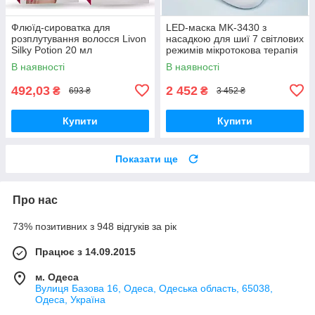
Флюїд-сироватка для
LED-маска MK-3430 з
розплутування волосся Livon
насадкою для шиї 7 світлових
Silky Potion 20 мл
режимів мікротокова терапія
В наявності
В наявності
492,03
2 452
₴
₴
693 ₴
3 452 ₴
Купити
Купити
Показати ще
Про нас
73% позитивних з 948 відгуків за рік
Працює з 14.09.2015
м. Одеса
Вулиця Базова 16, Одеса, Одеська область, 65038,
Одеса, Україна