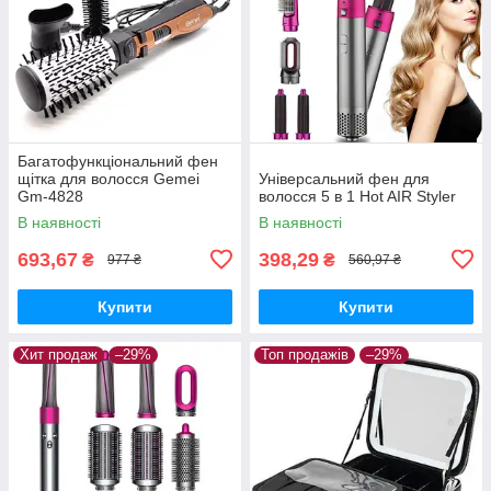
Багатофункціональний фен
щітка для волосся Gemei
Універсальний фен для
Gm-4828
волосся 5 в 1 Hot AIR Styler
В наявності
В наявності
693,67
398,29
₴
₴
977 ₴
560,97 ₴
Купити
Купити
Хит продаж
–29%
Топ продажів
–29%