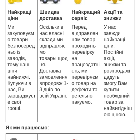
Найкращі
Швидка
Найкращий
Акції та
ціни
доставка
сервіс
знижки
Ми
Оскільки в
Перед
У нас
закуповуєм
нас власні
відправлен
завжди
о товари
склади ми
ням товар
найкращі
безпосеред
відправляє
проходить
ціни.
ньо із
мо
перевірку
Постійні
заводів,
товары щод
на
акції,
тому наші
ня.
працездатні
знижки та
ціни
Доставка
сть, ми
розпродажі
найнижчі.
замовлення
перевіряєм
дадуть
Купуючи в
впродовж 1-
о товар на
змогу Вам
нас, Ви
3 днів по
дефекти та
купити
заощаджуєт
всій Україні.
ретельно
необхідний
е свої
пакуємо.
товар за
гроші.
найвигідніш
ою ціною.
Як ми працюємо: