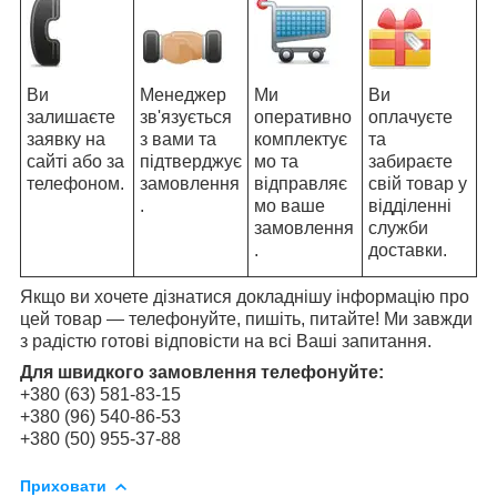
Ви
Менеджер
Ми
Ви
залишаєте
зв'язується
оперативно
оплачуєте
заявку на
з вами та
комплектує
та
сайті або за
підтверджує
мо та
забираєте
телефоном.
замовлення
відправляє
свій товар у
.
мо ваше
відділенні
замовлення
служби
.
доставки.
Якщо ви хочете дізнатися докладнішу інформацію про
цей товар — телефонуйте, пишіть, питайте! Ми завжди
з радістю готові відповісти на всі Ваші запитання.
Для швидкого замовлення телефонуйте:
+380 (63) 581-83-15
+380 (96) 540-86-53
​​​​​​​+380 (50) 955-37-88
Приховати