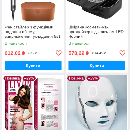
Фен стайлер з функціями
Шкіряна косметичка-
надання об'єму,
органайзер з дзеркалом LED
випрямлення, укладання 5в1
Чорний
HAIR BRUSH Styler + кейс
В наявності
В наявності
612,02
578,29
₴
₴
862 ₴
814,49 ₴
Купити
Купити
Новинка
–29%
Новинка
–29%