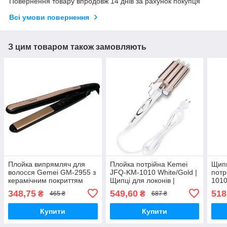
Повернення товару впродовж 14 днів за рахунок покупця
Всі умови повернення
З цим товаром також замовляють
Плойка випрямляч для
Плойка потрійна Kemei
Щипц
волосся Gemei GM-2955 з
JFQ-KM-1010 White/Gold |
потр
керамічним покриттям
Щипці для локонів |
1010
Прилад для укладання
для 
348,75
549,60
518
₴
₴
465 ₴
687 ₴
волосся
Купити
Купити