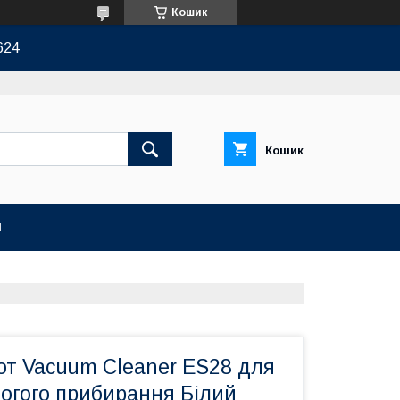
Кошик
624
Кошик
И
от Vacuum Cleaner ES28 для
логого прибирання Білий