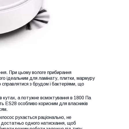
ання. При цьому вологе прибирання
го ідеальним для ламінату, плитки, мармуру
о справлятися з брудом і бактеріями, що
 і в кутах, а потужне всмоктування в 1800 Па
бить ES28 особливо корисним для власників
сям.
лосос рухається раціонально, не
- достатньо одного натискання, щоб
ибирати режим роботи залежно від типу