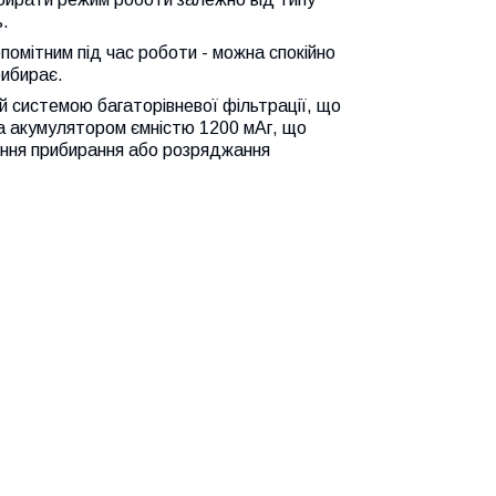
ь.
помітним під час роботи - можна спокійно
рибирає.
ий системою багаторівневої фільтрації, що
а акумулятором ємністю 1200 мАг, що
ення прибирання або розряджання