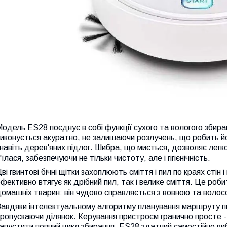
одель ES28 поєднує в собі функції сухого та вологого збир
иконується акуратно, не залишаючи розлучень, що робить йо
 навіть дерев'яних підлог. Шибра, що миється, дозволяє легк
'їлася, забезпечуючи не тільки чистоту, але і гігієнічність.
ві гвинтові бічні щітки захоплюють сміття і пил по краях стін
фективно втягує як дрібний пил, так і велике сміття. Це ро
омашніх тварин: він чудово справляється з вовною та волос
авдяки інтелектуальному алгоритму планування маршруту пи
ропускаючи ділянок. Керування пристроєм гранично просте 
апустити повний цикл збирання. ES28 здатний самостійно в