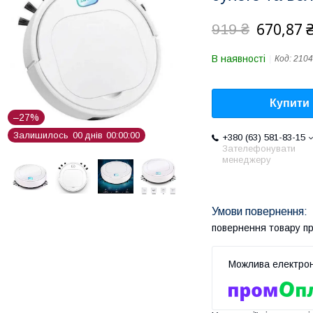
670,87 
919 ₴
В наявності
Код:
2104
Купити
–27%
Залишилось
0
0
днів
0
0
0
0
0
0
+380 (63) 581-83-15
Зателефонувати
менеджеру
повернення товару п