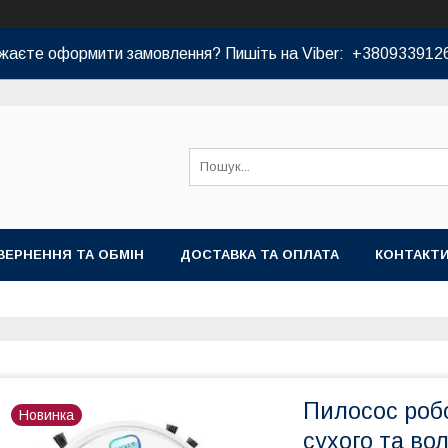
жаєте оформити замовлення? Пишіть на Viber: +380933912
ВЕРНЕННЯ ТА ОБМІН
ДОСТАВКА ТА ОПЛАТА
КОНТАКТ
Пилосос роб
Новинка
сухого та во