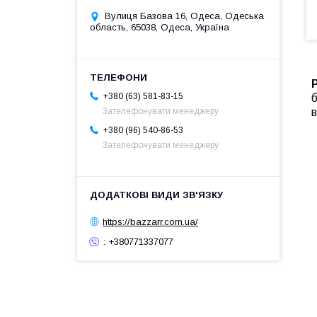
Вулиця Базова 16, Одеса, Одеська
область, 65038, Одеса, Україна
+380 (63) 581-83-15
б
в
Зателефонувати менеджеру
+380 (96) 540-86-53
Зателефонувати менеджеру
https://bazzarr.com.ua/
: +380771337077