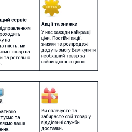
щий сервіс
Акції та знижки
відправленням
У нас завжди найкращі
проходить
ціни. Постійні акції,
ку на
знижки та розпродажі
атність, ми
дадуть змогу Вам купити
яємо товар на
необхідний товар за
и та ретельно
найвигіднішою ціною.
.
Ви оплачуєте та
ративно
забираєте свій товар у
ктуємо та
відділенні служби
вляємо ваше
доставки.
ення.