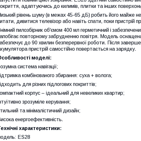
окриття, адаптуючись до килимів, плитки та інших поверхон
изький рівень шуму (в межах 45-65 дБ) робить його майже не
итати, дивитися телевізор або навіть спати, поки пристрій п
німний пилозбірник об'ємом 400 мл герметичний і забезпечен
запобігає повторному забрудненню повітря. Модель оснащен
абезпечує до 90 хвилин безперервної роботи. Після заверш
кумулятора пристрій самостійно повертається на зарядку.
Особливості моделі:
озумна система навігації;
ідтримка комбінованого збирання: суха + волога;
ідходить для різних підлогових покриттів;
омпактний корпус – ідеальний для невеликих квартир;
нтуїтивно зрозуміле керування;
тильний та мінімалістичний дизайн;
Висока енергоефективність.
Технічні характеристики:
модель: ES28