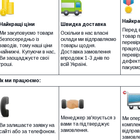
Найкра
Найкращі ціни
Швидка доставка
Перед 
Ми закуповуємо товари
Оскільки в нас власні
товар 
безпосередньо із
склади ми відправляємо
перевір
заводів, тому наші ціни
товары щодня.
працезд
найнижчі. Купуючи в нас,
Доставка замовлення
перевір
Ви заощаджуєте свої
впродовж 1-3 днів по
дефект
гроші.
всій Україні.
пакуємо
Як ми працюємо:
Менеджер зв'язується з
Ми опе
вами та підтверджує
компле
Ви залишаєте заявку на
замовлення.
відпра
сайті або за телефоном.
замовл