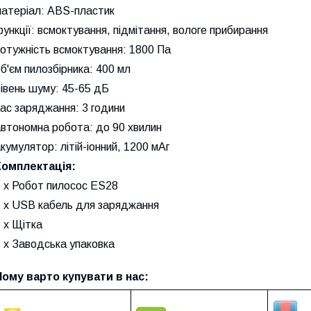
матеріал: ABS-пластик
ункції: всмоктування, підмітання, вологе прибирання
отужність всмоктування: 1800 Па
б'єм пилозбірника: 400 мл
івень шуму: 45-65 дБ
ас заряджання: 3 години
автономна робота: до 90 хвилин
кумулятор: літій-іонний, 1200 мАг
Комплектація:
1 х Робот пилосос ES28
1 х USB кабель для заряджання
 x Щітка
 x Заводська упаковка
Чому варто купувати в нас: