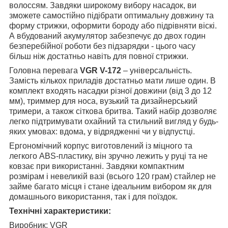
волоссям. Завдяки широкому вибору насадок, ви
зможете самостійно підібрати оптимальну довжину та
форму стрижки, оформити бороду або підрівняти віскі.
А вбудований акумулятор забезпечує до двох годин
безперебійної роботи без підзарядки - цього часу
більш ніж достатньо навіть для повної стрижки.
Головна перевага
VGR V-172
– універсальність.
Замість кількох приладів достатньо мати лише один. В
комплект входять насадки різної довжини (від 3 до 12
мм), триммер для носа, вузький та дизайнерський
тримери, а також сіткова бритва. Такий набір дозволяє
легко підтримувати охайний та стильний вигляд у будь-
яких умовах: вдома, у відрядженні чи у відпустці.
Ергономічний корпус виготовлений із міцного та
легкого ABS-пластику, він зручно лежить у руці та не
ковзає при використанні. Завдяки компактним
розмірам і невеликій вазі (всього 120 грам) стайлер не
займе багато місця і стане ідеальним вибором як для
домашнього використання, так і для поїздок.
Технічні характеристики:
Виробник: VGR