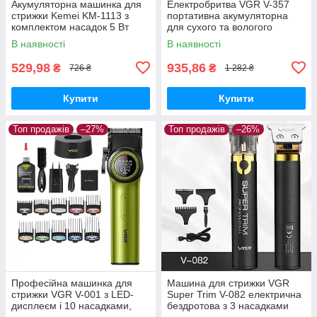
Акумуляторна машинка для
Електробритва VGR V-357
стрижки Kemei KM-1113 з
портативна акумуляторна
комплектом насадок 5 Вт
для сухого та вологого
гоління, Жовтий
В наявності
В наявності
529,98
935,86
₴
₴
726 ₴
1 282 ₴
Купити
Купити
Топ продажів
–27%
Топ продажів
–26%
Професійна машинка для
Машина для стрижки VGR
стрижки VGR V-001 з LED-
Super Trim V-082 електрична
дисплеєм і 10 насадками,
бездротова з 3 насадками
Зелений
Чорна