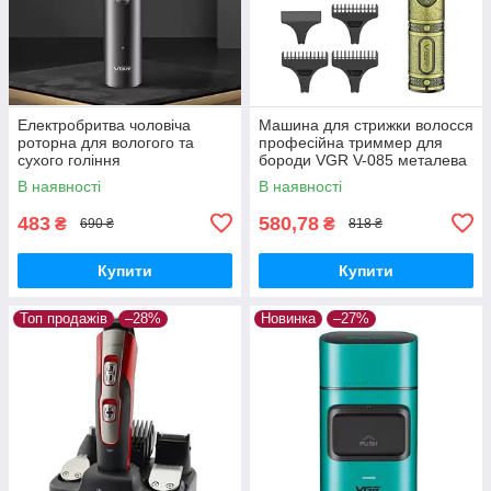
Електробритва чоловіча
Машина для стрижки волосся
роторна для вологого та
професійна триммер для
сухого гоління
бороди VGR V-085 металева
водонепроникна VGR V-325
Gold
В наявності
В наявності
483
580,78
₴
₴
690 ₴
818 ₴
Купити
Купити
Топ продажів
–28%
Новинка
–27%