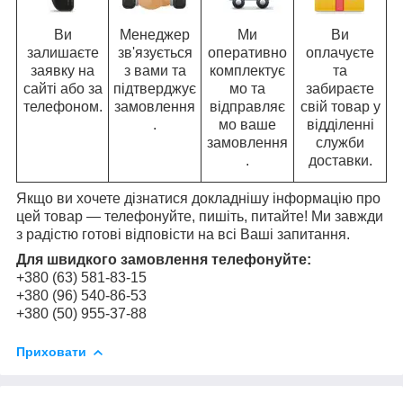
Ви
Менеджер
Ми
Ви
залишаєте
зв'язується
оперативно
оплачуєте
заявку на
з вами та
комплектує
та
сайті або за
підтверджує
мо та
забираєте
телефоном.
замовлення
відправляє
свій товар у
.
мо ваше
відділенні
замовлення
служби
.
доставки.
Якщо ви хочете дізнатися докладнішу інформацію про
цей товар — телефонуйте, пишіть, питайте! Ми завжди
з радістю готові відповісти на всі Ваші запитання.
Для швидкого замовлення телефонуйте:
+380 (63) 581-83-15
+380 (96) 540-86-53
+380 (50) 955-37-88
Приховати