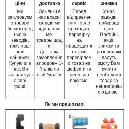
ціни
доставка
сервіс
знижки
Ми
Оскільки в
Перед
У нас
закуповуєм
нас власні
відправлен
завжди
о товари
склади ми
ням товар
найкращі
безпосеред
відправляє
проходить
ціни.
ньо із
мо
перевірку
Постійні
заводів,
товары щод
на
акції,
тому наші
ня.
працездатні
знижки та
ціни
Доставка
сть, ми
розпродажі
найнижчі.
замовлення
перевіряєм
дадуть
Купуючи в
впродовж 1-
о товар на
змогу Вам
нас, Ви
3 днів по
дефекти та
купити
заощаджуєт
всій Україні.
ретельно
необхідний
е свої
пакуємо.
товар за
гроші.
найвигідніш
ою ціною.
Як ми працюємо: