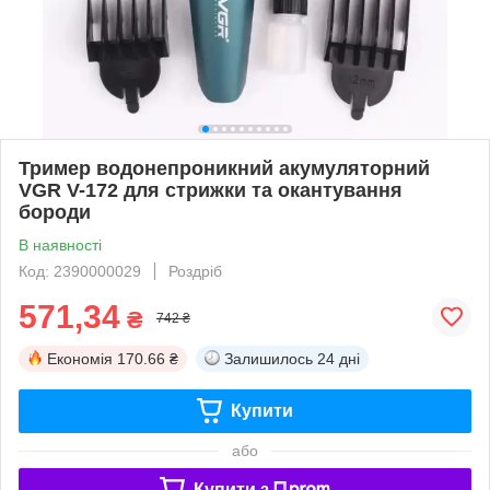
Тример водонепроникний акумуляторний
VGR V-172 для стрижки та окантування
бороди
В наявності
Код: 2390000029
Роздріб
571,34
₴
742 ₴
Економія
170.66 ₴
Залишилось
24 дні
Купити
або
Купити з