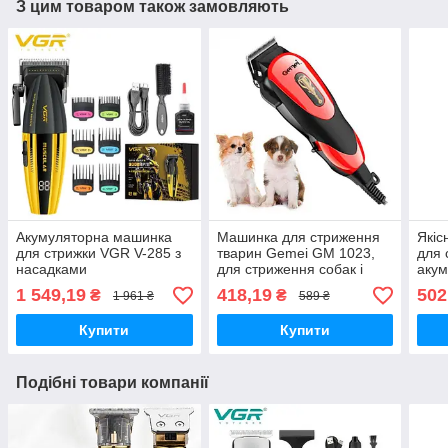
З цим товаром також замовляють
Акумуляторна машинка
Машинка для стриження
Якіс
для стрижки VGR V-285 з
тварин Gemei GM 1023,
для 
насадками
для стриження собак і
акум
кішок, Териммер для
3-ра
1 549,19
418,19
502
₴
₴
1 961 ₴
589 ₴
тварин
Купити
Купити
Подібні товари компанії