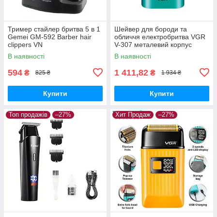
Тример стайлер бритва 5 в 1
Шейвер для бороди та
Gemei GM-592 Barber hair
обличчя електробритва VGR
clippers VN
V-307 металевий корпус
В наявності
В наявності
594
1 411,82
₴
₴
825 ₴
1 934 ₴
Купити
Купити
Топ продажів
–27%
Хит Продаж
–27%