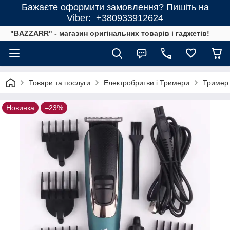
Бажаєте оформити замовлення? Пишіть на
Viber: +380933912624
"BAZZARR" - магазин оригінальних товарів і гаджетів!
Товари та послуги
Електробритви і Тримери
Тример 
Новинка
–23%