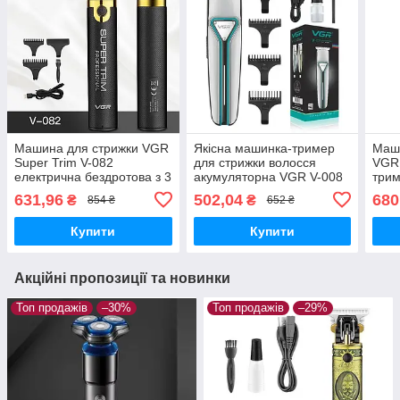
Машина для стрижки VGR
Якісна машинка-тример
Маши
Super Trim V-082
для стрижки волосся
VGR 
електрична бездротова з 3
акумуляторна VGR V-008
трим
насадками Чорна
3-разові насадки
поту
631,96
502,04
680
₴
₴
854 ₴
652 ₴
Купити
Купити
Акційні пропозиції та новинки
Топ продажів
–30%
Топ продажів
–29%