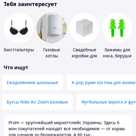
Тебя заинтересует
Бюстгальтеры
Газовые
Свадебные
Зажимы для
котлы
коробки для
носа, беруши
денег
для плавания
Что ищут
Ежедневники школьные
K-pop руми костюм для анима
Бутсы Nike Air Zoom розовые
Футбольные ворота и фу
Prom — крупнейший маркетплейс Украины. Здесь 6
млн покупателей находят всё необходимое — от корма
для щенков до бронежилетов. А 60 тыс.