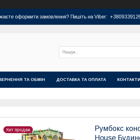
жаєте оформити замовлення? Пишіть на Viber: +380933912
ВЕРНЕННЯ ТА ОБМІН
ДОСТАВКА ТА ОПЛАТА
КОНТАКТ
Румбокс конс
Хит продаж
House Будино