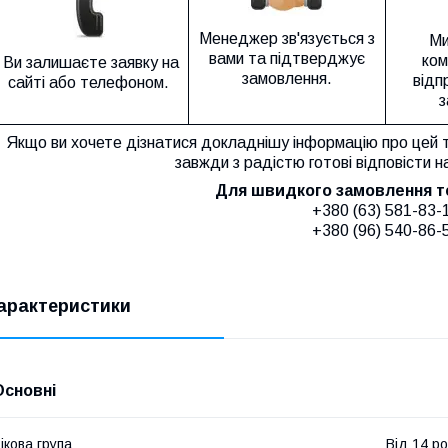
Менеджер зв'язується з
Ми
вами та підтверджує
ком
Ви залишаєте заявку на
замовлення.
відп
сайті або телефоном.
з
Якщо ви хочете дізнатися докладнішу інформацію про цей 
завжди з радістю готові відповісти н
Для швидкого замовлення 
+380 (63) 581-83-
+380 (96) 540-86-
арактеристики
Основні
ікова група
Від 14 ро