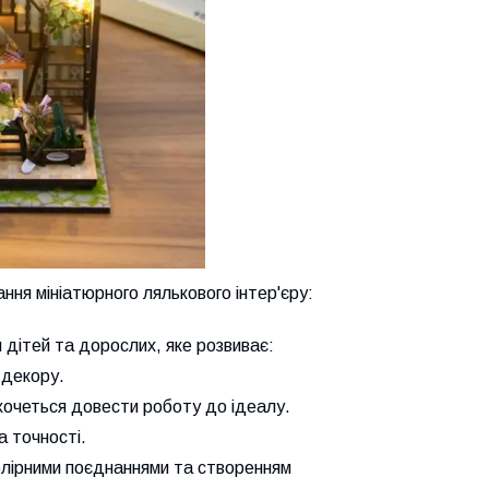
ння мініатюрного лялькового інтер'єру:
дітей та дорослих, яке розвиває:
 декору.
хочеться довести роботу до ідеалу.
а точності.
олірними поєднаннями та створенням