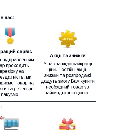
в нас:
ращий сервіс
Акції та знижки
 відправленням
У нас завжди найкращі
ар проходить
ціни. Постійні акції,
еревірку на
знижки та розпродажі
ездатність, ми
дадуть змогу Вам купити
іряємо товар на
необхідний товар за
ти та ретельно
найвигіднішою ціною.
пакуємо.
: