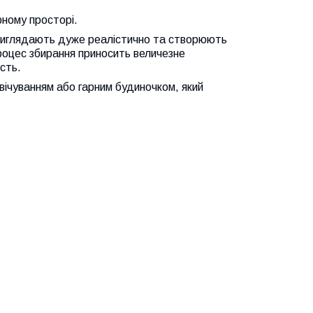
рному просторі.
в, виглядають дуже реалістично та створюють
оцес збирання приносить величезне
сть.
вічуванням або гарним будиночком, який