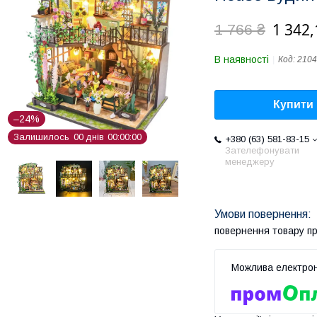
1 342,
1 766 ₴
В наявності
Код:
2104
Купити
–24%
Залишилось
0
0
днів
0
0
0
0
0
0
+380 (63) 581-83-15
Зателефонувати
менеджеру
повернення товару п