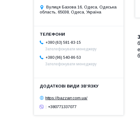
Вулиця Базова 16, Одеса, Одеська
область, 65038, Одеса, Україна
+380 (63) 581-83-15
б
е
Зателефонувати менеджеру
б
+380 (96) 540-86-53
Зателефонувати менеджеру
https://bazzarr.com.ua/
: +380771337077