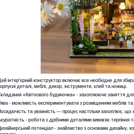
ей інтер'єрний конструктор включає все необхідне для збира
орпусні деталі, меблі, декор, інструменти, клей та ножиці.
кладання «Квіткового будиночка» - захоплююче заняття для 
ява - можливість експериментувати з розміщенням меблів та
осидючість та уважність — процес настільки захоплює, що 
куратність - робота з дрібними деталями вимагає терпіння т
изайнерський потенціал - знайомство з основами дизайну, к