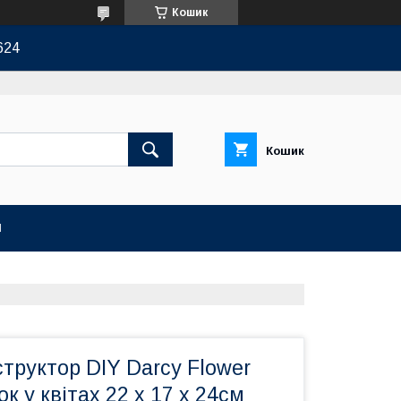
Кошик
624
Кошик
И
труктор DIY Darcy Flower
к у квітах 22 x 17 x 24см