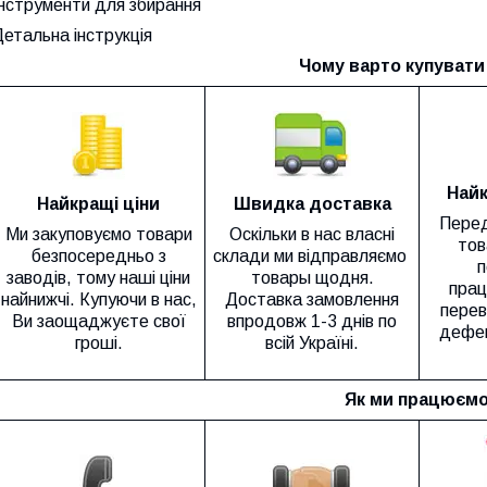
Інструменти для збирання
етальна інструкція
Чому варто купувати 
Найк
Найкращі ціни
Швидка доставка
Перед
Ми закуповуємо товари
Оскільки в нас власні
тов
безпосередньо з
склади ми відправляємо
п
заводів, тому наші ціни
товары щодня.
прац
найнижчі. Купуючи в нас,
Доставка замовлення
перев
Ви заощаджуєте свої
впродовж 1-3 днів по
дефек
гроші.
всій Україні.
Як ми працюємо