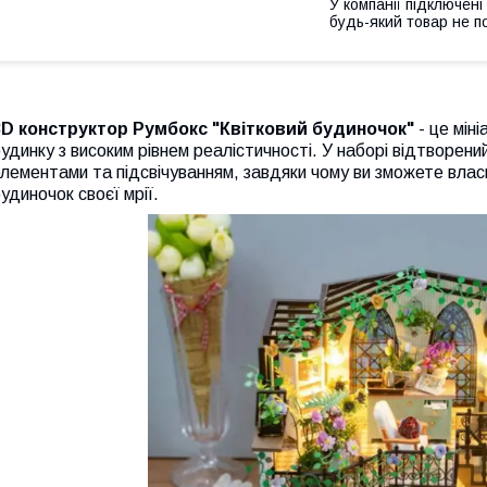
У компанії підключені
будь-який товар не п
3D конструктор Румбокс "Квітковий будиночок"
- це мін
удинку з високим рівнем реалістичності. У наборі відтворени
лементами та підсвічуванням, завдяки чому ви зможете влас
удиночок своєї мрії.