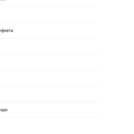
 ефекти
ьори