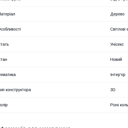
атеріал
Дерево
собливості
Світлові
тать
Унісекс
Стан
Новий
ематика
Інтер'єр
ип конструктора
3D
олір
Різні кол