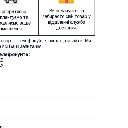
Ви оплачуєте та
 оперативно
забираєте свій товар у
плектуємо та
відділенні служби
равляємо ваше
доставки.
амовлення.
товар — телефонуйте, пишіть, питайте! Ми
а всі Ваші запитання.
телефонуйте:
15
53
ків