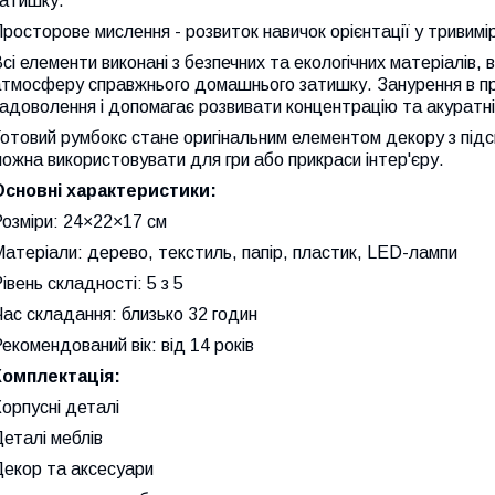
затишку.
росторове мислення - розвиток навичок орієнтації у тривимі
сі елементи виконані з безпечних та екологічних матеріалі
атмосферу справжнього домашнього затишку. Занурення в пр
адоволення і допомагає розвивати концентрацію та акуратні
отовий румбокс стане оригінальним елементом декору з підс
ожна використовувати для гри або прикраси інтер'єру.
Основні характеристики:
озміри: 24×22×17 см
атеріали: дерево, текстиль, папір, пластик, LED-лампи
івень складності: 5 з 5
ас складання: близько 32 годин
екомендований вік: від 14 років
Комплектація:
орпусні деталі
еталі меблів
Декор та аксесуари