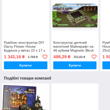
Румбокс конструктор DIY
Конструктор дитячий
Румб
Darcy Flower House
магнітний Майнкрафт на
Hous
Будинок у квітах 22 x 17 x
46 кубиків Magnetic Block
25x2
24см
minecraft
1 342,16
498,29
1 5
₴
₴
1 766 ₴
701,81 ₴
Купити
Купити
Подібні товари компанії