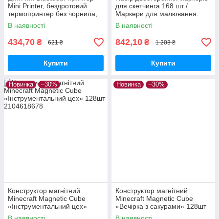
Mini Printer, бездротовий
для скетчинга 168 шт /
термопринтер без чорнила,
Маркери для малювання.
портативний, Блакитний
В наявності
В наявності
434,70
842,10
₴
₴
621 ₴
1 203 ₴
Купити
Купити
Новинка
–30%
Новинка
–30%
Конструктор магнітний
Конструктор магнітний
Minecraft Magnetic Cube
Minecraft Magnetic Cube
«Інструментальний цех»
«Вечірка з сакурами» 128шт
128шт
В наявності
В наявності