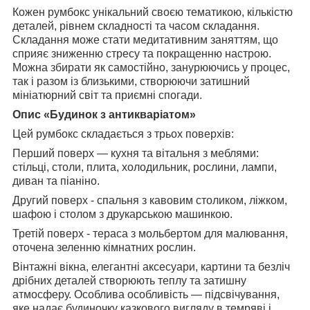
Кожен румбокс унікальний своєю тематикою, кількістю
деталей, рівнем складності та часом складання.
Складання може стати медитативним заняттям, що
сприяє зниженню стресу та покращенню настрою.
Можна збирати як самостійно, занурюючись у процес,
так і разом із близькими, створюючи затишний
мініатюрний світ та приємні спогади.
Опис «Будинок з антикваріатом»
Цей румбокс складається з трьох поверхів:
Перший поверх — кухня та вітальня з меблями:
стільці, столи, плита, холодильник, рослини, лампи,
диван та піаніно.
Другий поверх - спальня з кавовим столиком, ліжком,
шафою і столом з друкарською машинкою.
Третій поверх - тераса з мольбертом для малювання,
оточена зеленню кімнатних рослин.
Вінтажні вікна, елегантні аксесуари, картини та безліч
дрібних деталей створюють теплу та затишну
атмосферу. Особлива особливість — підсвічування,
яке надає будиночку казкового вигляду в темряві і