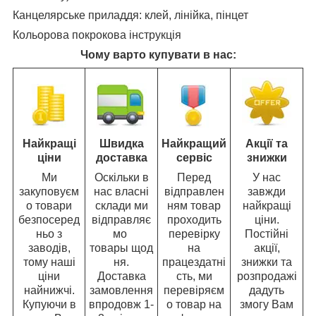
Канцелярське приладдя: клей, лінійка, пінцет
Кольорова покрокова інструкція
Чому варто купувати в нас:
Найкращі
Швидка
Найкращий
Акції та
ціни
доставка
сервіс
знижки
Ми
Оскільки в
Перед
У нас
закуповуєм
нас власні
відправлен
завжди
о товари
склади ми
ням товар
найкращі
безпосеред
відправляє
проходить
ціни.
ньо з
мо
перевірку
Постійні
заводів,
товары щод
на
акції,
тому наші
ня.
працездатні
знижки та
ціни
Доставка
сть, ми
розпродажі
найнижчі.
замовлення
перевіряєм
дадуть
Купуючи в
впродовж 1-
о товар на
змогу Вам