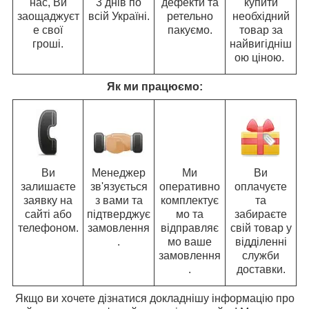
нас, Ви
3 днів по
дефекти та
купити
заощаджуєт
всій Україні.
ретельно
необхідний
е свої
пакуємо.
товар за
гроші.
найвигідніш
ою ціною.
Як ми працюємо:
Ви
Менеджер
Ми
Ви
залишаєте
зв'язується
оперативно
оплачуєте
заявку на
з вами та
комплектує
та
сайті або
підтверджує
мо та
забираєте
телефоном.
замовлення
відправляє
свій товар у
.
мо ваше
відділенні
замовлення
служби
.
доставки.
Якщо ви хочете дізнатися докладнішу інформацію про