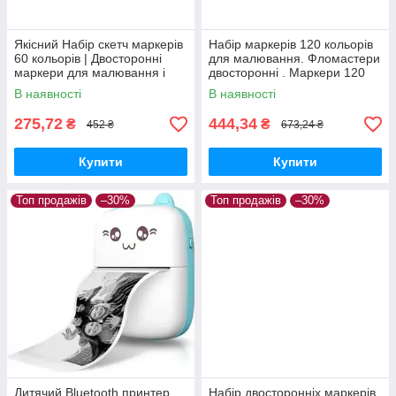
Якісний Набір скетч маркерів
Набір маркерів 120 кольорів
60 кольорів | Двосторонні
для малювання. Фломастери
маркери для малювання і
двосторонні . Маркери 120
скетчинга в сумці AN
В наявності
В наявності
275,72
444,34
₴
₴
452 ₴
673,24 ₴
Купити
Купити
Топ продажів
–30%
Топ продажів
–30%
Дитячий Bluetooth принтер
Набір двосторонніх маркерів