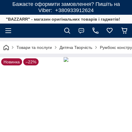
Бажаєте оформити замовлення? Пишіть на
Viber: +380933912624
"BAZZARR" - магазин оригінальних товарів і гаджетів!
Товари та послуги
Дитяча Творчість
Румбокс констру
Новинка
–22%