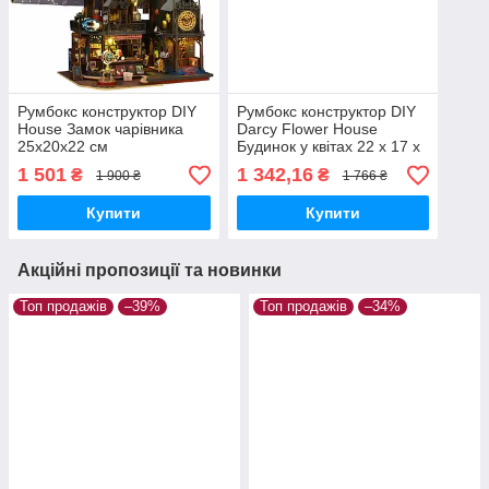
Румбокс конструктор DIY
Румбокс конструктор DIY
House Замок чарівника
Darcy Flower House
25x20x22 см
Будинок у квітах 22 x 17 x
24см
1 501
1 342,16
₴
₴
1 900 ₴
1 766 ₴
Купити
Купити
Акційні пропозиції та новинки
Топ продажів
–39%
Топ продажів
–34%