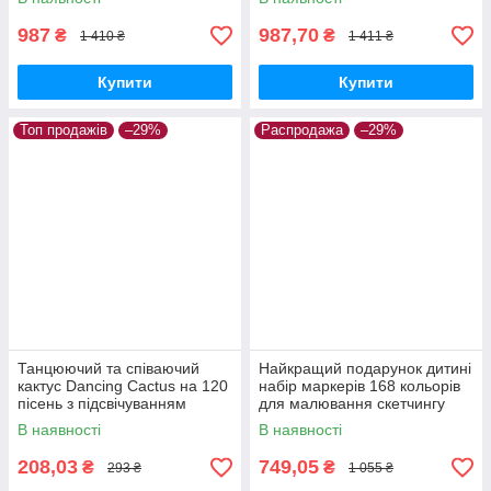
987
987,70
₴
₴
1 410 ₴
1 411 ₴
Купити
Купити
Топ продажів
–29%
Распродажа
–29%
Танцюючий та співаючий
Найкращий подарунок дитині
кактус Dancing Cactus на 120
набір маркерів 168 кольорів
пісень з підсвічуванням
для малювання скетчингу
Зелений
Фломастери двосторонні
В наявності
В наявності
208,03
749,05
₴
₴
293 ₴
1 055 ₴