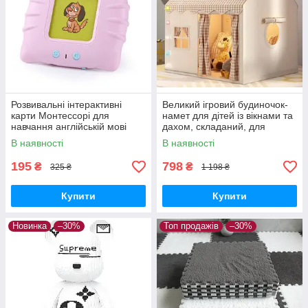
Розвивальні інтерактивні
Великий ігровий будиночок-
карти Монтессорі для
намет для дітей із вікнами та
навчання англійській мові
дахом, складаний, для
Рожевий
приміщення та вулиці
В наявності
В наявності
195
798
₴
₴
325 ₴
1 198 ₴
Купити
Купити
Новинка
–30%
Топ продажів
–30%