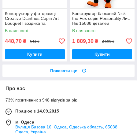
Конструктор у фоторамці
Конструктор блоковий Nick
Creative Dianthus Серія Art
the Fox серія Personality Лис
Bouquet Гвоздика та
Нік 15888 деталей
блакитний метелик 308
В наявності
В наявності
деталі
448,70
1 889,30
₴
₴
641 ₴
2 699 ₴
Купити
Купити
Показати ще
Про нас
73% позитивних з 948 відгуків за рік
Працює з 14.09.2015
м. Одеса
Вулиця Базова 16, Одеса, Одеська область, 65038,
Одеса, Україна