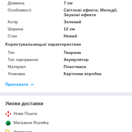
Довжина
7 см
Особливості
Світлові ефекти, Мелодії,
Звукові ефекти
Колір
Зелений
Ширина
12 см
Стан
Новий
Користувальницькі характеристики
Тип
Тварина
Тип харчування
Акумулятор
Матеріал
Пластмаса
Упаковка
Картонна коробка
Приховати
Умови доставки
Нова Пошта
Магазини Rozetka
Укрпошта