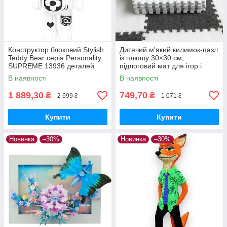
Конструктор блоковий Stylish
Дитячий м'який килимок-пазл
Teddy Bear серія Personality
із плюшу 30×30 см,
SUPREME 13936 деталей
підлоговий мат для ігор і
повзання, набір 10 шт., білий/
В наявності
В наявності
сірий
1 889,30
749,70
₴
₴
2 699 ₴
1 071 ₴
Купити
Купити
Новинка
–30%
Новинка
–30%