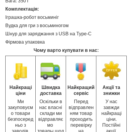
Вага: 350 г
Комплектація:
Іграшка-робот восьминіг
Вудка для гри з восьминогом
Шнур для заряджання з USB на Type-C
Фірмова упаковка
Чому варто купувати в нас:
Найкращі
Швидка
Найкращий
Акції та
ціни
доставка
сервіс
знижки
Ми
Оскільки в
Перед
У нас
закуповуєм
нас власні
відправлен
завжди
о товари
склади ми
ням товар
найкращі
безпосеред
відправляє
проходить
ціни.
ньо з
мо
перевірку
Постійні
заводів,
товары щод
на
акції,