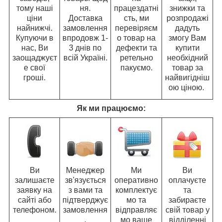
тому наші
ня.
працездатні
знижки та
ціни
Доставка
сть, ми
розпродажі
найнижчі.
замовлення
перевіряєм
дадуть
Купуючи в
впродовж 1-
о товар на
змогу Вам
нас, Ви
3 днів по
дефекти та
купити
заощаджуєт
всій Україні.
ретельно
необхідний
е свої
пакуємо.
товар за
гроші.
найвигідніш
ою ціною.
Як ми працюємо:
Ви
Менеджер
Ми
Ви
залишаєте
зв'язується
оперативно
оплачуєте
заявку на
з вами та
комплектує
та
сайті або
підтверджує
мо та
забираєте
телефоном.
замовлення
відправляє
свій товар у
.
мо ваше
відділенні