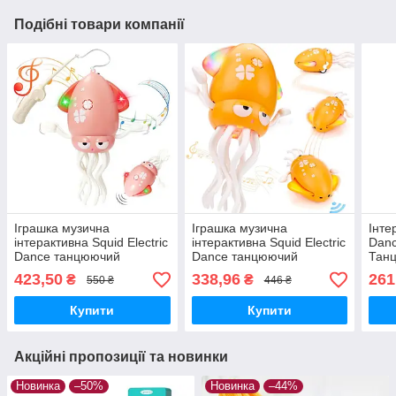
Подібні товари компанії
Іграшка музична
Іграшка музична
Інте
інтерактивна Squid Electric
інтерактивна Squid Electric
Danc
Dance танцюючий
Dance танцюючий
Танц
восьминіг для малюків
восьминіг для малюків
см Р
423,50
338,96
261
₴
₴
550 ₴
446 ₴
Рожевий
Жовтий
Купити
Купити
Акційні пропозиції та новинки
Новинка
–50%
Новинка
–44%