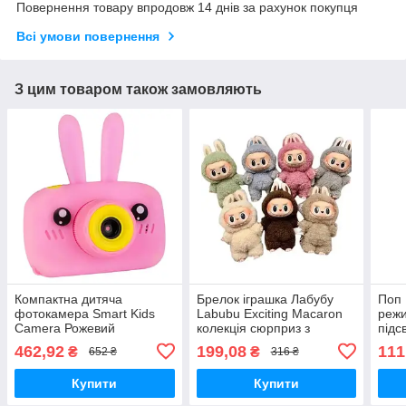
Повернення товару впродовж 14 днів за рахунок покупця
Всі умови повернення
З цим товаром також замовляють
Компактна дитяча
Брелок іграшка Лабубу
Поп 
фотокамера Smart Kids
Labubu Exciting Macaron
реж
Camera Рожевий
колекція сюрприз з
підс
різними кольорами
462,92
199,08
111
₴
₴
652 ₴
316 ₴
Купити
Купити