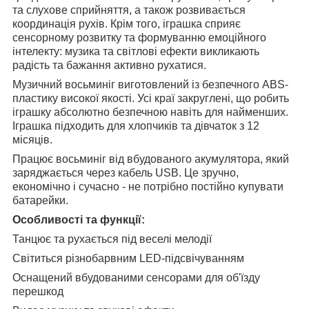
та слухове сприйняття, а також розвивається
координація рухів. Крім того, іграшка сприяє
сенсорному розвитку та формуванню емоційного
інтелекту: музика та світлові ефекти викликають
радість та бажання активно рухатися.
Музичний восьминіг виготовлений із безпечного ABS-
пластику високої якості. Усі краї закруглені, що робить
іграшку абсолютно безпечною навіть для найменших.
Іграшка підходить для хлопчиків та дівчаток з 12
місяців.
Працює восьминіг від вбудованого акумулятора, який
заряджається через кабель USB. Це зручно,
економічно і сучасно - не потрібно постійно купувати
батарейки.
Особливості та функції:
Танцює та рухається під веселі мелодії
Світиться різнобарвним LED-підсвічуванням
Оснащений вбудованими сенсорами для об'їзду
перешкод