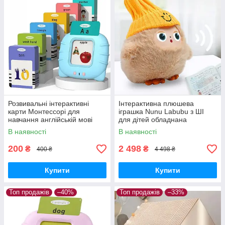
Розвивальні інтерактивні
Інтерактивна плюшева
карти Монтессорі для
іграшка Nunu Labubu з ШІ
навчання англійській мові
для дітей обладнана
Блакитний
світлодіодними очима та
В наявності
В наявності
здатністю адаптувати
поведінку
200
2 498
₴
₴
400 ₴
4 498 ₴
Купити
Купити
Топ продажів
–40%
Топ продажів
–33%