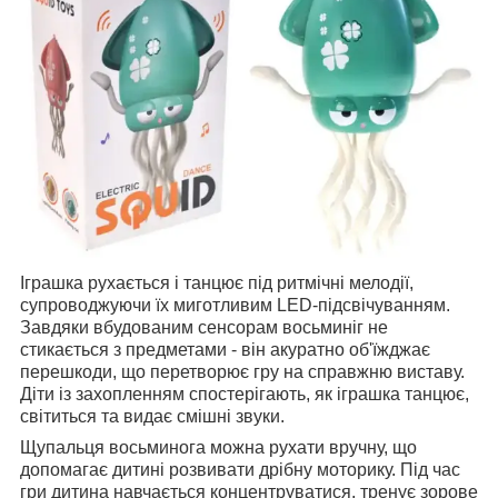
Іграшка рухається і танцює під ритмічні мелодії,
супроводжуючи їх миготливим LED-підсвічуванням.
Завдяки вбудованим сенсорам восьминіг не
стикається з предметами - він акуратно об'їжджає
перешкоди, що перетворює гру на справжню виставу.
Діти із захопленням спостерігають, як іграшка танцює,
світиться та видає смішні звуки.
Щупальця восьминога можна рухати вручну, що
допомагає дитині розвивати дрібну моторику. Під час
гри дитина навчається концентруватися, тренує зорове