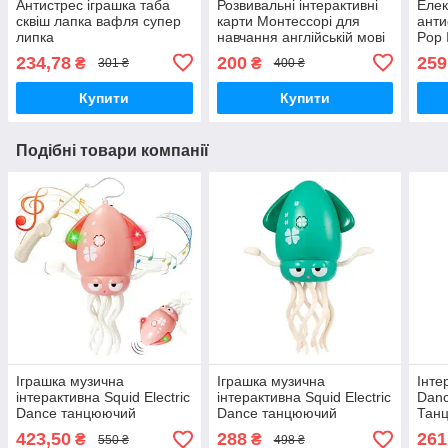
Антистрес іграшка таба
Розвивальні інтерактивні
Елек
сквіш лапка вафля супер
карти Монтессорі для
анти
липка
навчання англійській мові
Pop 
Блакитний
підс
234,78
200
259
₴
₴
301 ₴
400 ₴
Купити
Купити
Подібні товари компанії
Іграшка музична
Іграшка музична
Інте
інтерактивна Squid Electric
інтерактивна Squid Electric
Danc
Dance танцюючий
Dance танцюючий
Танц
восьминіг для малюків
восьминіг для малюків
см Р
423,50
288
261
₴
₴
550 ₴
498 ₴
Рожевий
Зелений