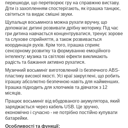
перешкоди, що перетворює гру на справжню виставу.
Діти із захопленням спостерігають, як іграшка танцює,
світиться та видає смішні звуки.
Щупальця восьминога можна рухати вручну, що
допомагає дитині розвивати дрібну моторику. Під час
гри дитина навчається концентруватися, тренує зорове
та слухове сприйняття, а також розвивається
координація рухів. Крім того, іграшка сприяє
сенсорному розвитку та формуванню емоційного
інтелекту: музика та світлові ефекти викликають
радість та бажання активно рухатися.
Музичний восьминіг виготовлений із безпечного ABS-
пластику високої якості. Усі краї закруглені, що робить
іграшку абсолютно безпечною навіть для найменших.
Іграшка підходить для хлопчиків та дівчаток з 12
місяців.
Працює восьминіг від вбудованого акумулятора, який
заряджається через кабель USB. Це зручно,
економічно і сучасно - не потрібно постійно купувати
батарейки.
Особливості та функції: