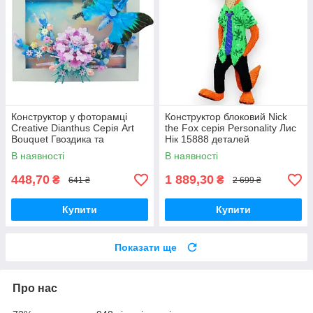
Конструктор у фоторамці
Конструктор блоковий Nick
Creative Dianthus Серія Art
the Fox серія Personality Лис
Bouquet Гвоздика та
Нік 15888 деталей
блакитний метелик 308
В наявності
В наявності
деталі
448,70
1 889,30
₴
₴
641 ₴
2 699 ₴
Купити
Купити
Показати ще
Про нас