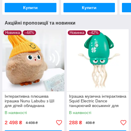
Купити
Купити
Акційні пропозиції та новинки
Новинка
–44%
Новинка
–42%
Інтерактивна плюшева
Іграшка музична інтерактивна
іграшка Nunu Labubu з ШІ
Squid Electric Dance
для дітей обладнана
танцюючий восьминіг для
світлодіодними очима та
малюків Зелений
В наявності
В наявності
здатністю адаптувати
поведінку
2 498
288
₴
₴
4 498 ₴
498 ₴