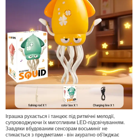
Іграшка рухається і танцює під ритмічні мелодії,
супроводжуючи їх миготливим LED-підсвічуванням.
Завдяки вбудованим сенсорам восьминіг не
стикається з предметами - він акуратно об'їжджає