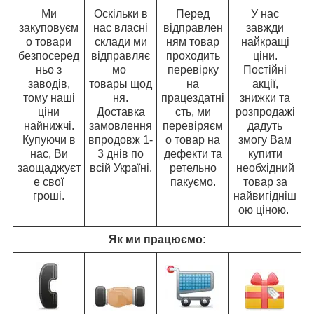
Ми
Оскільки в
Перед
У нас
закуповуєм
нас власні
відправлен
завжди
о товари
склади ми
ням товар
найкращі
безпосеред
відправляє
проходить
ціни.
ньо з
мо
перевірку
Постійні
заводів,
товары щод
на
акції,
тому наші
ня.
працездатні
знижки та
ціни
Доставка
сть, ми
розпродажі
найнижчі.
замовлення
перевіряєм
дадуть
Купуючи в
впродовж 1-
о товар на
змогу Вам
нас, Ви
3 днів по
дефекти та
купити
заощаджуєт
всій Україні.
ретельно
необхідний
е свої
пакуємо.
товар за
гроші.
найвигідніш
ою ціною.
Як ми працюємо: