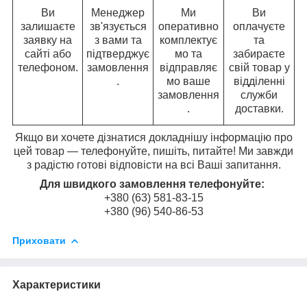
Ви
Менеджер
Ми
Ви
залишаєте
зв'язується
оперативно
оплачуєте
заявку на
з вами та
комплектує
та
сайті або
підтверджує
мо та
забираєте
телефоном.
замовлення
відправляє
свій товар у
.
мо ваше
відділенні
замовлення
служби
.
доставки.
Якщо ви хочете дізнатися докладнішу інформацію про
цей товар — телефонуйте, пишіть, питайте! Ми завжди
з радістю готові відповісти на всі Ваші запитання.
Для швидкого замовлення телефонуйте:
+380 (63) 581-83-15
+380 (96) 540-86-53
Приховати
Характеристики