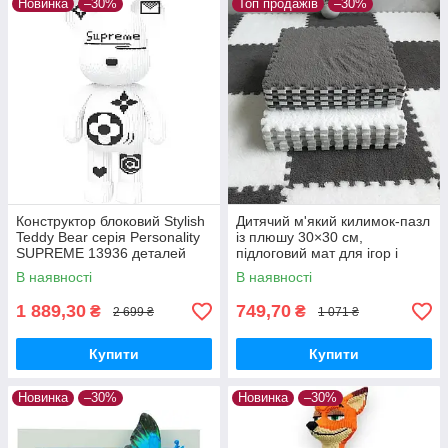
Новинка
–30%
Топ продажів
–30%
Конструктор блоковий Stylish
Дитячий м'який килимок-пазл
Teddy Bear серія Personality
із плюшу 30×30 см,
SUPREME 13936 деталей
підлоговий мат для ігор і
повзання, набір 10 шт., білий/
В наявності
В наявності
сірий
1 889,30
749,70
₴
₴
2 699 ₴
1 071 ₴
Купити
Купити
Новинка
–30%
Новинка
–30%