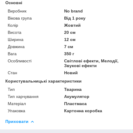
Основні
Виробник
No brand
Вікова група
Від 1 року
Колір
Жовтий
Висота
20 см
Ширина
12 см
Довжина
7 см
Вага
350 г
Особливості
Світлові ефекти, Мелодії,
Звукові ефекти
Стан
Новий
Користувальницькі характеристики
Тип
Тварина
Тип харчування
Акумулятор
Матеріал
Пластмаса
Упаковка
Картонна коробка
Приховати