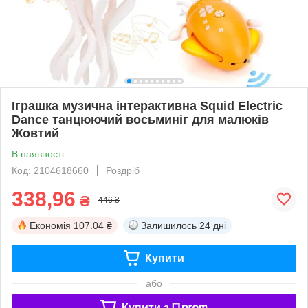
Іграшка музична інтерактивна Squid Electric
Dance танцюючий восьминіг для малюків
Жовтий
В наявності
Код: 2104618660
Роздріб
338,96
₴
446 ₴
Економія
107.04 ₴
Залишилось
24 дні
Купити
або
Купити з