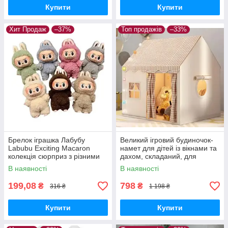
Купити
Купити
Хит Продаж
–37%
Топ продажів
–33%
Брелок іграшка Лабубу
Великий ігровий будиночок-
Labubu Exciting Macaron
намет для дітей із вікнами та
колекція сюрприз з різними
дахом, складаний, для
кольорами
приміщення та вулиці
В наявності
В наявності
199,08
798
₴
₴
316 ₴
1 198 ₴
Купити
Купити