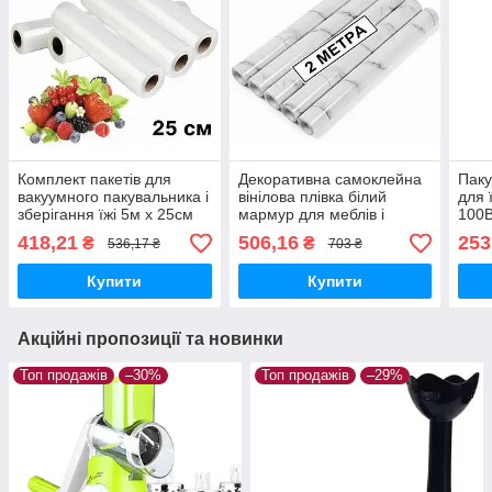
Комплект пакетів для
Декоративна самоклейна
Паку
вакуумного пакувальника і
вінілова плівка білий
для 
зберігання їжі 5м х 25см
мармур для меблів і
100
5шт
кухонних поверхонь, 2 м ×
418,21
506,16
253
₴
₴
536,17 ₴
703 ₴
60 см, 5 шт.
Купити
Купити
Акційні пропозиції та новинки
Топ продажів
–30%
Топ продажів
–29%