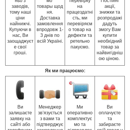
ньо з
мо
перевірку
Постійні
заводів,
товары щод
на
акції,
тому наші
ня.
працездатні
знижки та
ціни
Доставка
сть, ми
розпродажі
найнижчі.
замовлення
перевіряєм
дадуть
Купуючи в
впродовж 1-
о товар на
змогу Вам
нас, Ви
3 днів по
дефекти та
купити
заощаджуєт
всій Україні.
ретельно
необхідний
е свої
пакуємо.
товар за
гроші.
найвигідніш
ою ціною.
Як ми працюємо:
Ви
Менеджер
Ми
Ви
залишаєте
зв'язується
оперативно
оплачуєте
заявку на
з вами та
комплектує
та
сайті або
підтверджує
мо та
забираєте