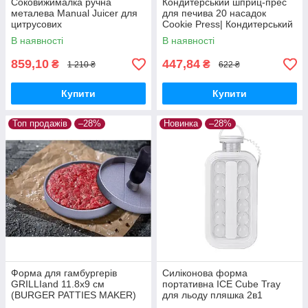
Соковижималка ручна
Кондитерський шприц-прес
металева Manual Juicer для
для печива 20 насадок
цитрусових
Cookie Press| Кондитерський
прес для крему
В наявності
В наявності
859,10
447,84
₴
₴
1 210 ₴
622 ₴
Купити
Купити
Топ продажів
–28%
Новинка
–28%
Форма для гамбургерів
Силіконова форма
GRILLIand 11.8х9 см
портативна ICE Cube Tray
(BURGER PATTIES MAKER)
для льоду пляшка 2в1