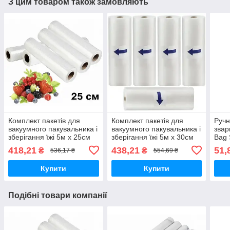
З цим товаром також замовляють
Комплект пакетів для
Комплект пакетів для
Ручн
вакуумного пакувальника і
вакуумного пакувальника і
звар
зберігання їжі 5м х 25см
зберігання їжі 5м х 30см
Bag 
5шт
5шт
(10x
418,21
438,21
51,
₴
₴
536,17 ₴
554,69 ₴
Купити
Купити
Подібні товари компанії