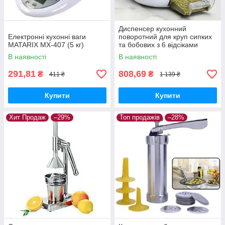
Диспенсер кухонний
Електронні кухонні ваги
поворотний для круп сипких
MATARIX MX-407 (5 кг)
та бобових з 6 відсіками
(прозоро-білий)
В наявності
В наявності
291,81
808,69
₴
₴
411 ₴
1 139 ₴
Купити
Купити
Хит Продаж
–29%
Топ продажів
–28%