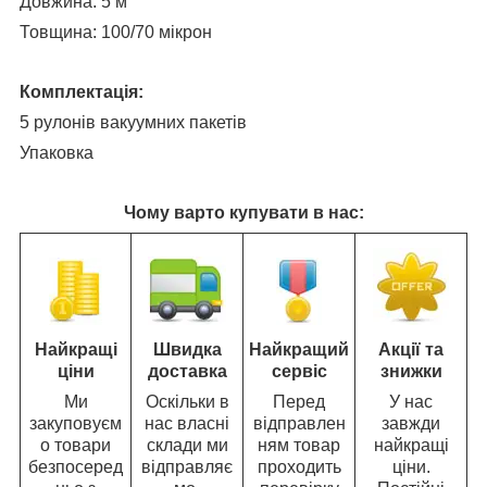
Довжина: 5 м
Товщина: 100/70 мікрон
Комплектація:
5 рулонів вакуумних пакетів
Упаковка
Чому варто купувати в нас:
Найкращі
Швидка
Найкращий
Акції та
ціни
доставка
сервіс
знижки
Ми
Оскільки в
Перед
У нас
закуповуєм
нас власні
відправлен
завжди
о товари
склади ми
ням товар
найкращі
безпосеред
відправляє
проходить
ціни.