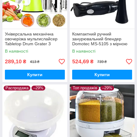
Універсальна механічна
Компактний ручний
овочерізка мультислайсер
занурювальний блендер
Tabletop Drum Grater 3
Domotec MS-5105 з мірною
насадки, пластик/нержавіюча
склянкою 400W
В наявності
В наявності
сталь
289,10
524,69
₴
₴
413 ₴
739 ₴
Купити
Купити
Распродажа
–29%
Топ продажів
–29%