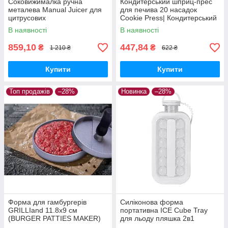
Соковижималка ручна
Кондитерський шприц-прес
металева Manual Juicer для
для печива 20 насадок
цитрусових
Cookie Press| Кондитерський
прес для крему
В наявності
В наявності
859,10
447,84
₴
₴
1 210 ₴
622 ₴
Купити
Купити
Топ продажів
–28%
Новинка
–28%
Форма для гамбургерів
Силіконова форма
GRILLIand 11.8х9 см
портативна ICE Cube Tray
(BURGER PATTIES MAKER)
для льоду пляшка 2в1