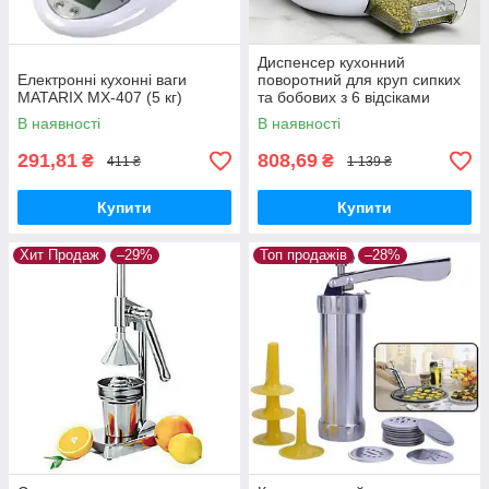
Диспенсер кухонний
Електронні кухонні ваги
поворотний для круп сипких
MATARIX MX-407 (5 кг)
та бобових з 6 відсіками
(прозоро-білий)
В наявності
В наявності
291,81
808,69
₴
₴
411 ₴
1 139 ₴
Купити
Купити
Хит Продаж
–29%
Топ продажів
–28%