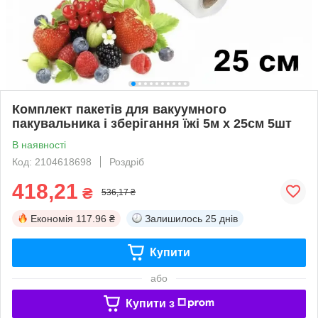
Комплект пакетів для вакуумного
пакувальника і зберігання їжі 5м х 25см 5шт
В наявності
Код: 2104618698
Роздріб
418,21
₴
536,17 ₴
Економія
117.96 ₴
Залишилось
25 днів
Купити
або
Купити з