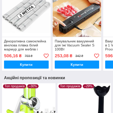
Декоративна самоклейна
Пакувальник вакуумний
Ваку
вінілова плівка білий
для їжі Vacuum Sealer S
в 1 
мармур для меблів і
100Вт
Proo
кухонних поверхонь, 2 м ×
прод
506,16
253,08
596
₴
₴
703 ₴
342 ₴
60 см, 5 шт.
Купити
Купити
Акційні пропозиції та новинки
Топ продажів
–30%
Топ продажів
–29%