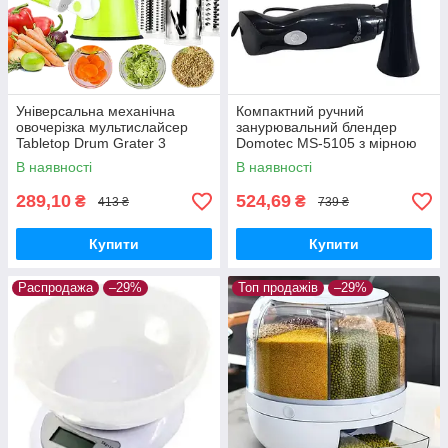
Універсальна механічна
Компактний ручний
овочерізка мультислайсер
занурювальний блендер
Tabletop Drum Grater 3
Domotec MS-5105 з мірною
насадки, пластик/нержавіюча
склянкою 400W
В наявності
В наявності
сталь
289,10
524,69
₴
₴
413 ₴
739 ₴
Купити
Купити
Распродажа
–29%
Топ продажів
–29%