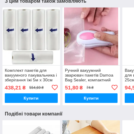
З цим товаром також замовляють
Комплект пакетів для
Ручний вакуумний
Ваку
вакуумного пакувальника і
зварювач пакетів Damoa
для 
зберігання їжі 5м х 30см
Bag Sealer, компактний
25см
5шт
(10x4x5 см)
438,21
51,80
94,
₴
₴
554,69 ₴
74 ₴
Купити
Купити
Подібні товари компанії