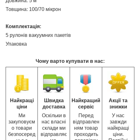
Довжина: 5 м
Товщина: 100/70 мікрон
Комплектація:
5 рулонів вакуумних пакетів
Упаковка
Чому варто купувати в нас:
Найкращі
Швидка
Найкращий
Акції та
ціни
доставка
сервіс
знижки
Ми
Оскільки в
Перед
У нас
закуповуєм
нас власні
відправлен
завжди
о товари
склади ми
ням товар
найкращі
безпосеред
відправляє
проходить
ціни.