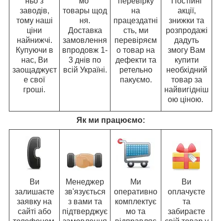
ньо з
мо
перевірку
Постійні
заводів,
товары щод
на
акції,
тому наші
ня.
працездатні
знижки та
ціни
Доставка
сть, ми
розпродажі
найнижчі.
замовлення
перевіряєм
дадуть
Купуючи в
впродовж 1-
о товар на
змогу Вам
нас, Ви
3 днів по
дефекти та
купити
заощаджуєт
всій Україні.
ретельно
необхідний
е свої
пакуємо.
товар за
гроші.
найвигідніш
ою ціною.
Як ми працюємо:
Ви
Менеджер
Ми
Ви
залишаєте
зв'язується
оперативно
оплачуєте
заявку на
з вами та
комплектує
та
сайті або
підтверджує
мо та
забираєте