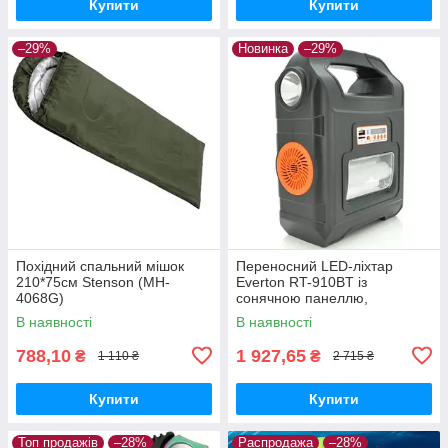
Купити
Купити
–29%
Новинка
–29%
Похідний спальний мішок
Переносний LED-ліхтар
210*75см Stenson (MH-
Everton RT-910BT із
4068G)
сонячною панеллю,
радіоприймачем і
В наявності
В наявності
вбудованим повербанком
788,10
1 927,65
₴
₴
1 110 ₴
2 715 ₴
Купити
Купити
Топ продажів
–28%
Распродажа
–28%