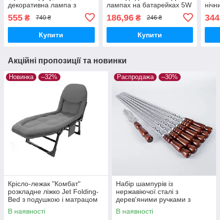
декоративна лампа з
лампах на батарейках 5W
нічн
плавною зміною кольорів
555
186,96
344
₴
₴
740 ₴
246 ₴
Купити
Купити
Акційні пропозиції та новинки
Новинка
–32%
Распродажа
–30%
Крісло-лежак "Комбат"
Набір шампурів із
розкладне ліжко Jet Folding-
нержавіючої сталі з
Bed з подушкою і матрацом
дерев'яними ручками з
180×60×30
вилкою-ножем 6 шт.
В наявності
В наявності