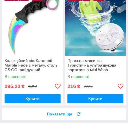
Колекційний ніж Karambit
Пральна машинка
Marble Fade з металу, стиль
Туристична ультразвукова
CS:GO, райдужний
портативна міні Wash
Ultrasonic USB і повербанка
В наявності
В наявності
295,20
216
₴
₴
410 ₴
300 ₴
Купити
Купити
Показати ще