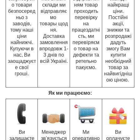
о товари
склади ми
ням товар
найкращі
безпосеред
відправляє
проходить
ціни.
ньо з
мо
перевірку
Постійні
заводів,
товары щод
на
акції,
тому наші
ня.
працездатні
знижки та
ціни
Доставка
сть, ми
розпродажі
найнижчі.
замовлення
перевіряєм
дадуть
Купуючи в
впродовж 1-
о товар на
змогу Вам
нас, Ви
3 днів по
дефекти та
купити
заощаджуєт
всій Україні.
ретельно
необхідний
е свої
пакуємо.
товар за
гроші.
найвигідніш
ою ціною.
Як ми працюємо:
Ви
Менеджер
Ми
Ви
залишаєте
зв'язується
оперативно
оплачуєте