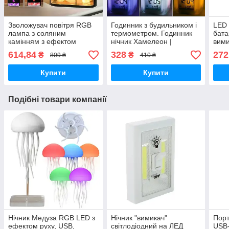
Зволожувач повітря RGB
Годинник з будильником і
LED 
лампа з соляним
термометром. Годинник
бата
камінням з ефектом
нічник Хамелеон |
вими
полум'я Чорний
Цифрові світлодіодні
4хAA
614,84
328
272
₴
₴
809 ₴
410 ₴
годинник Куб
COB
Купити
Купити
Подібні товари компанії
Нічник Медуза RGB LED з
Нічник "вимикач"
Порт
ефектом руху, USB,
світлодіодний на ЛЕД
USB-