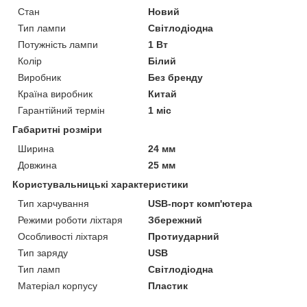
Стан
Новий
Тип лампи
Світлодіодна
Потужність лампи
1 Вт
Колір
Білий
Виробник
Без бренду
Країна виробник
Китай
Гарантійний термін
1 міс
Габаритні розміри
Ширина
24 мм
Довжина
25 мм
Користувальницькі характеристики
Тип харчування
USB-порт комп'ютера
Режими роботи ліхтаря
Збережний
Особливості ліхтаря
Протиударний
Тип заряду
USB
Тип ламп
Світлодіодна
Матеріал корпусу
Пластик