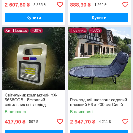
2 607,80
888,30
₴
₴
3 835 ₴
1 269 ₴
Купити
Купити
Хит Продаж
–30%
Новинка
–30%
Світильник компактний YX-
5668COB | Яскравий
Розкладний шезлонг садовий
світильник світлодіод
пляжний 66 х 200 см Синій
В наявності
В наявності
417,90
2 947,70
₴
₴
597 ₴
4 211 ₴