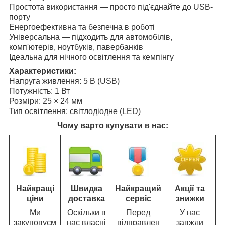
Простота використання — просто під'єднайте до USB-
порту
Енергоефективна та безпечна в роботі
Універсальна — підходить для автомобілів,
комп'ютерів, ноутбуків, павербанків
Ідеальна для нічного освітлення та кемпінгу
Характеристики:
Напруга живлення: 5 В (USB)
Потужність: 1 Вт
Розміри: 25 × 24 мм
Тип освітлення: світлодіодне (LED)
Чому варто купувати в нас:
Найкращі
Швидка
Найкращий
Акції та
ціни
доставка
сервіс
знижки
Ми
Оскільки в
Перед
У нас
закуповуєм
нас власні
відправлен
завжди