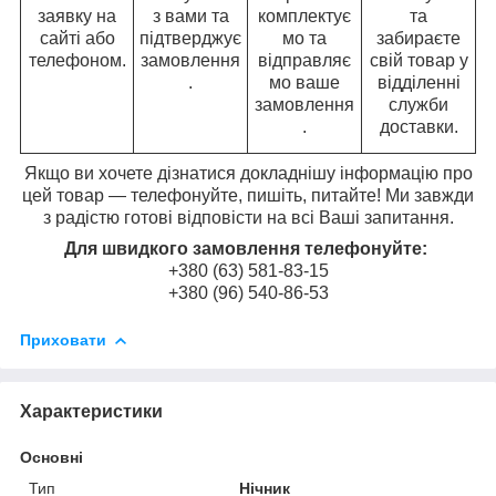
заявку на
з вами та
комплектує
та
сайті або
підтверджує
мо та
забираєте
телефоном.
замовлення
відправляє
свій товар у
.
мо ваше
відділенні
замовлення
служби
.
доставки.
Якщо ви хочете дізнатися докладнішу інформацію про
цей товар — телефонуйте, пишіть, питайте! Ми завжди
з радістю готові відповісти на всі Ваші запитання.
Для швидкого замовлення телефонуйте:
+380 (63) 581-83-15
+380 (96) 540-86-53
Приховати
Характеристики
Основні
Тип
Нічник