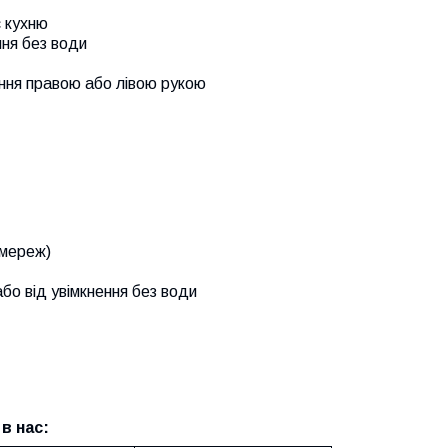
є кухню
ння без води
ання правою або лівою рукою
 мереж)
бо від увімкнення без води
в нас: