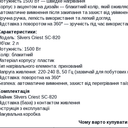
Потужність 1500 Вт — швидке нагрівання
орпус з акцентом на дизайн — блакитний колір, який оживля
втоматичне вимкнення після закипання та захист від увімкне
ручна ручка, легкість використання та легкий догляд
ідставка з поворотом на 360° — зручність під час використ
Характеристики:
одель: Slivers Criest SC-820
б'єм: 2 л
отужність: 1500 Вт
олір: блакитний
атеріал корпусу: пластик
ип нагрівального елемента: прихований
апруга живлення: 220-240 В, 50 Гц (зазвичай для побутових
ідставка: поворотна на 360°
езпека: автоматичне вимкнення, захист від перегрівання та/а
Комплектація
айник Slivers Criest SC-820
ідставка (база) з контактом живлення
нструкція з експлуатації
Пакувальна коробка
Чому варто купувати 