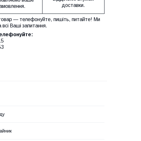
доставки.
амовлення.
товар — телефонуйте, пишіть, питайте! Ми
а всі Ваші запитання.
телефонуйте:
15
53
ду
айник