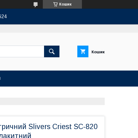
Кошик
624
Кошик
И
ричний Slivers Criest SC-820
блакитний