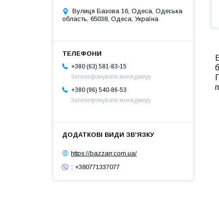
Вулиця Базова 16, Одеса, Одеська
область, 65038, Одеса, Україна
+380 (63) 581-83-15
б
П
Зателефонувати менеджеру
п
+380 (96) 540-86-53
Зателефонувати менеджеру
https://bazzarr.com.ua/
: +380771337077