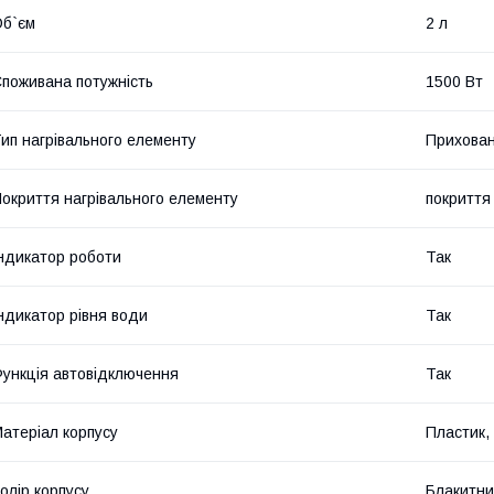
б`єм
2 л
поживана потужність
1500 Вт
ип нагрівального елементу
Прихован
окриття нагрівального елементу
покриття 
ндикатор роботи
Так
ндикатор рівня води
Так
ункція автовідключення
Так
атеріал корпусу
Пластик,
олір корпусу
Блакитн