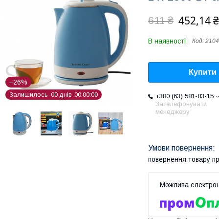
452,14 ₴
611 ₴
В наявності
Код:
2104
Купити
–26%
Залишилось
0
0
днів
0
0
0
0
0
0
+380 (63) 581-83-15
Зателефонувати
менеджеру
повернення товару п