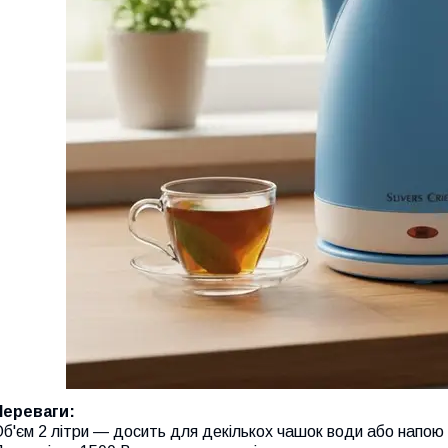
Переваги:
б'єм 2 літри — досить для декількох чашок води або напою 