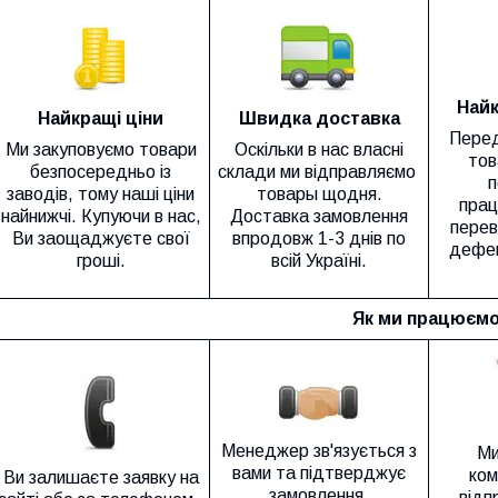
Найк
Найкращі ціни
Швидка доставка
Перед
Ми закуповуємо товари
Оскільки в нас власні
тов
безпосередньо із
склади ми відправляємо
п
заводів, тому наші ціни
товары щодня.
прац
найнижчі. Купуючи в нас,
Доставка замовлення
перев
Ви заощаджуєте свої
впродовж 1-3 днів по
дефек
гроші.
всій Україні.
Як ми працюємо
Менеджер зв'язується з
Ми
вами та підтверджує
ком
Ви залишаєте заявку на
замовлення.
відп