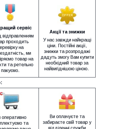
ращий сервіс
Акції та знижки
 відправленням
У нас завжди найкращі
ар проходить
ціни. Постійні акції,
еревірку на
знижки та розпродажі
ездатність, ми
дадуть змогу Вам купити
іряємо товар на
необхідний товар за
ти та ретельно
найвигіднішою ціною.
пакуємо.
:
Ви оплачуєте та
 оперативно
забираєте свій товар у
плектуємо та
відділенні служби
равляємо ваше