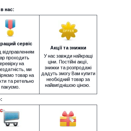
в нас:
ращий сервіс
Акції та знижки
 відправленням
У нас завжди найкращі
ар проходить
ціни. Постійні акції,
еревірку на
знижки та розпродажі
ездатність, ми
дадуть змогу Вам купити
іряємо товар на
необхідний товар за
ти та ретельно
найвигіднішою ціною.
пакуємо.
: