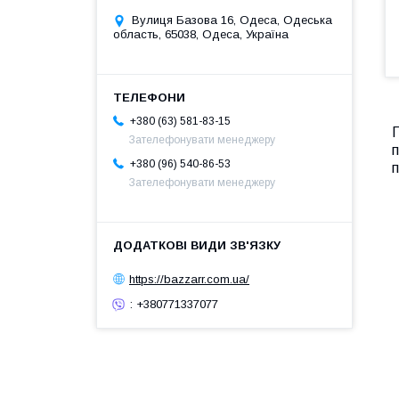
Вулиця Базова 16, Одеса, Одеська
область, 65038, Одеса, Україна
+380 (63) 581-83-15
Зателефонувати менеджеру
п
+380 (96) 540-86-53
п
Зателефонувати менеджеру
https://bazzarr.com.ua/
: +380771337077