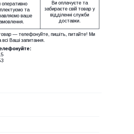
Ви оплачуєте та
 оперативно
забираєте свій товар у
плектуємо та
відділенні служби
равляємо ваше
доставки.
амовлення.
товар — телефонуйте, пишіть, питайте! Ми
а всі Ваші запитання.
телефонуйте:
15
53