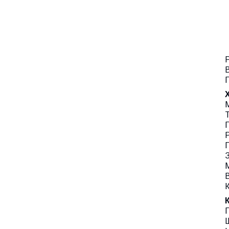
Р
В
П
Т
П
Р
П
З
М
В
Г