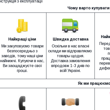
нструкція з експлуатації
Чому варто купувати 
Найк
Найкращі ціни
Швидка доставка
Перед
Ми закуповуємо товари
Оскільки в нас власні
тов
безпосередньо з
склади ми відправляємо
п
заводів, тому наші ціни
товары щодня.
прац
найнижчі. Купуючи в нас,
Доставка замовлення
перев
Ви заощаджуєте свої
впродовж 1-3 днів по
дефек
гроші.
всій Україні.
Як ми працюємо