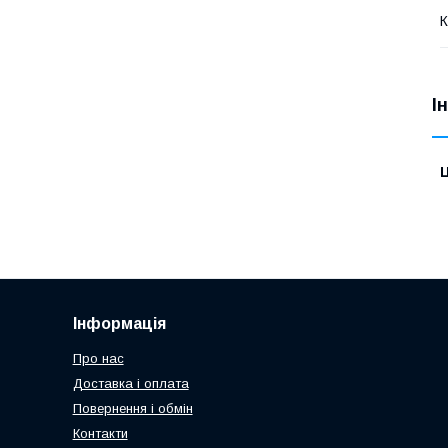
К
І
Ц
Інформація
Про нас
Доставка і оплата
Повернення і обмін
Контакти