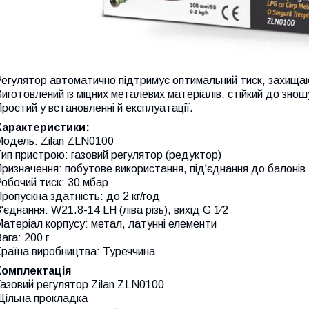
егулятор автоматично підтримує оптимальний тиск, захищаюч
иготовлений із міцних металевих матеріалів, стійкий до зно
ростий у встановленні й експлуатації.
Характеристики:
Модель: Zilan ZLN0100
ип пристрою: газовий регулятор (редуктор)
ризначення: побутове використання, під'єднання до балонів
обочий тиск: 30 мбар
ропускна здатність: до 2 кг/год
'єднання: W21.8-14 LH (ліва різь), вихід G 1⁄2
атеріал корпусу: метал, латунні елементи
ага: 200 г
Країна виробництва: Туреччина
Комплектація
азовий регулятор Zilan ZLN0100
Щільна прокладка