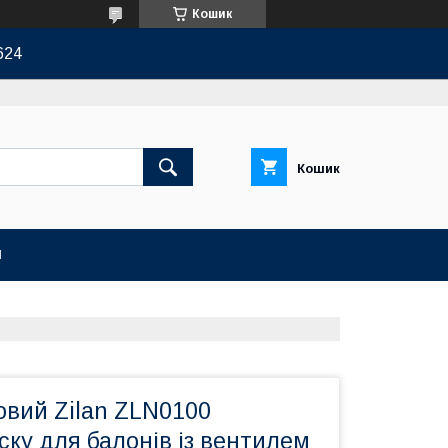
Кошик
624
Кошик
И
овий Zilan ZLN0100
ску для балонів із вентилем