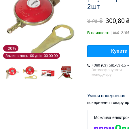
2шт
300,80 
376 ₴
В наявності
Код:
2104
–20%
Купити
Залишилось
0
0
днів
0
0
0
0
0
0
+380 (63) 581-83-15
Зателефонувати
менеджеру
повернення товару п