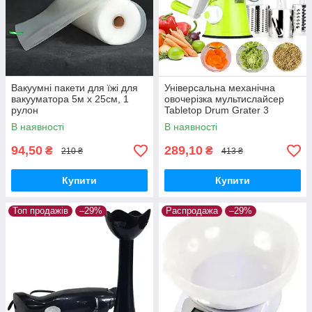
Вакуумні пакети для їжі для
Універсальна механічна
вакууматора 5м х 25см, 1
овочерізка мультислайсер
рулон
Tabletop Drum Grater 3
насадки, пластик/нержавіюча
В наявності
В наявності
сталь
94,50
289,10
₴
₴
210 ₴
413 ₴
Купити
Купити
Топ продажів
–29%
Распродажа
–29%