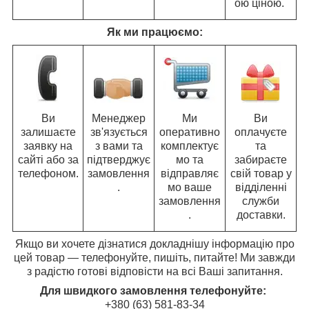
ою ціною.
Як ми працюємо:
Ви
Менеджер
Ми
Ви
залишаєте
зв'язується
оперативно
оплачуєте
заявку на
з вами та
комплектує
та
сайті або за
підтверджує
мо та
забираєте
телефоном.
замовлення
відправляє
свій товар у
.
мо ваше
відділенні
замовлення
служби
.
доставки.
Якщо ви хочете дізнатися докладнішу інформацію про
цей товар — телефонуйте, пишіть, питайте! Ми завжди
з радістю готові відповісти на всі Ваші запитання.
Для швидкого замовлення телефонуйте:
+380 (63) 581-83-34