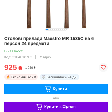
Столові прилади Maestro MR 1535C на 6
персон 24 предмети
В наявності
Код: 2104618762
Роздріб
925
₴
1 250 ₴
Економія
325 ₴
Залишилось
24 дні
Купити
або
Купити з