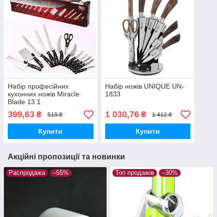
Набір професійних
Набір ножів UNIQUE UN-
кухонних ножів Miracle
1833
Blade 13 1
399,63
1 030,76
₴
₴
519 ₴
1 412 ₴
Купити
Купити
Акційні пропозиції та новинки
Распродажа
–55%
Топ продажів
–30%