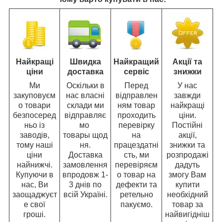
Найкращі
Швидка
Найкращий
Акції та
ціни
доставка
сервіс
знижки
Ми
Оскільки в
Перед
У нас
закуповуєм
нас власні
відправлен
завжди
о товари
склади ми
ням товар
найкращі
безпосеред
відправляє
проходить
ціни.
ньо із
мо
перевірку
Постійні
заводів,
товары щод
на
акції,
тому наші
ня.
працездатні
знижки та
ціни
Доставка
сть, ми
розпродажі
найнижчі.
замовлення
перевіряєм
дадуть
Купуючи в
впродовж 1-
о товар на
змогу Вам
нас, Ви
3 днів по
дефекти та
купити
заощаджуєт
всій Україні.
ретельно
необхідний
е свої
пакуємо.
товар за
гроші.
найвигідніш