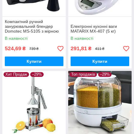
Компактний ручний
занурювальний блендер
Електронні кухонні ваги
Domotec MS-5105 з мірною
MATARIX MX-407 (5 кг)
склянкою 400W
В наявності
В наявності
524,69
291,81
₴
₴
739 ₴
411 ₴
Купити
Купити
Хит Продаж
–29%
Топ продажів
–29%