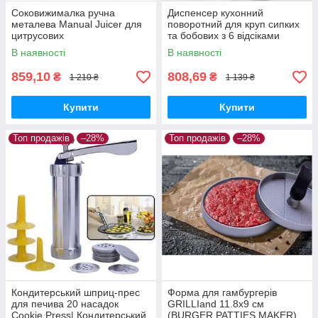
Соковижималка ручна
Диспенсер кухонний
металева Manual Juicer для
поворотний для круп сипких
цитрусових
та бобових з 6 відсіками
(прозоро-білий)
В наявності
В наявності
859,10
808,69
₴
₴
1 210 ₴
1 139 ₴
Купити
Купити
Топ продажів
–28%
Топ продажів
–28%
Кондитерський шприц-прес
Форма для гамбургерів
для печива 20 насадок
GRILLIand 11.8х9 см
Cookie Press| Кондитерський
(BURGER PATTIES MAKER)