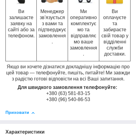
Ви
Менеджер
Ми
Ви
залишаєте
зв'язується
оперативно
оплачуєте
заявку на
з вами та
комплектує
та
сайті або за
підтверджує
мо та
забираєте
телефоном.
замовлення
відправляє
свій товар у
.
мо ваше
відділенні
замовлення
служби
.
доставки.
Якщо ви хочете дізнатися докладнішу інформацію про
цей товар — телефонуйте, пишіть, питайте! Ми завжди
з радістю готові відповісти на всі Ваші запитання.
Для швидкого замовлення телефонуйте:
+380 (63) 581-83-15
+380 (96) 540-86-53
Приховати
Характеристики