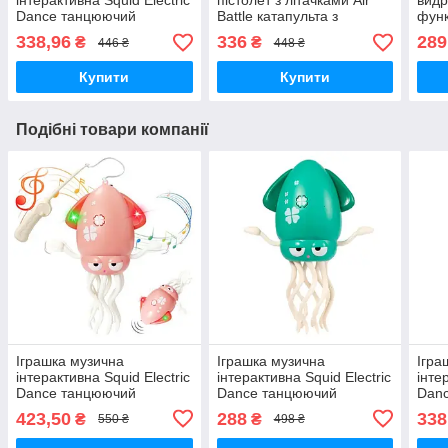
інтерактивна Squid Electric
пістолет з літачками Air
видр
Dance танцюючий
Battle катапульта з
функ
восьминіг для малюків
літаючими літаками
338,96
336
289
₴
₴
446 ₴
448 ₴
Жовтий
арбалет Жовтий RL 899-
10
Купити
Купити
Подібні товари компанії
Іграшка музична
Іграшка музична
Ігра
інтерактивна Squid Electric
інтерактивна Squid Electric
інте
Dance танцюючий
Dance танцюючий
Dan
восьминіг для малюків
восьминіг для малюків
вось
423,50
288
338
₴
₴
550 ₴
498 ₴
Рожевий
Зелений
Жов