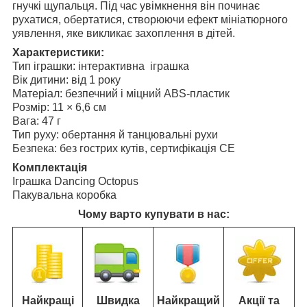
гнучкі щупальця. Під час увімкнення він починає
рухатися, обертатися, створюючи ефект мініатюрного
уявлення, яке викликає захоплення в дітей.
Характеристики:
Тип іграшки: інтерактивна іграшка
Вік дитини: від 1 року
Матеріал: безпечний і міцний ABS-пластик
Розмір: 11 × 6,6 см
Вага: 47 г
Тип руху: обертання й танцювальні рухи
Безпека: без гострих кутів, сертифікація CE
Комплектація
Іграшка Dancing Octopus
Пакувальна коробка
Чому варто купувати в нас:
Найкращі
Швидка
Найкращий
Акції та