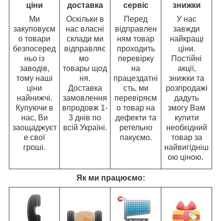
ціни
доставка
сервіс
знижки
Ми
Оскільки в
Перед
У нас
закуповуєм
нас власні
відправлен
завжди
о товари
склади ми
ням товар
найкращі
безпосеред
відправляє
проходить
ціни.
ньо із
мо
перевірку
Постійні
заводів,
товары щод
на
акції,
тому наші
ня.
працездатні
знижки та
ціни
Доставка
сть, ми
розпродажі
найнижчі.
замовлення
перевіряєм
дадуть
Купуючи в
впродовж 1-
о товар на
змогу Вам
нас, Ви
3 днів по
дефекти та
купити
заощаджуєт
всій Україні.
ретельно
необхідний
е свої
пакуємо.
товар за
гроші.
найвигідніш
ою ціною.
Як ми працюємо: