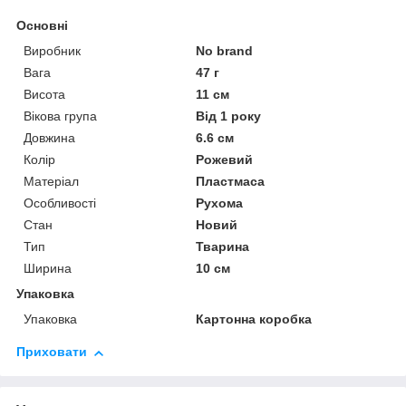
Основні
Виробник
No brand
Вага
47 г
Висота
11 см
Вікова група
Від 1 року
Довжина
6.6 см
Колір
Рожевий
Матеріал
Пластмаса
Особливості
Рухома
Стан
Новий
Тип
Тварина
Ширина
10 см
Упаковка
Упаковка
Картонна коробка
Приховати