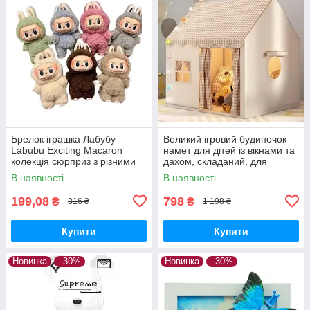
Брелок іграшка Лабубу
Великий ігровий будиночок-
Labubu Exciting Macaron
намет для дітей із вікнами та
колекція сюрприз з різними
дахом, складаний, для
кольорами
приміщення та вулиці
В наявності
В наявності
199,08
798
₴
₴
316 ₴
1 198 ₴
Купити
Купити
Новинка
–30%
Новинка
–30%