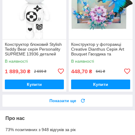
Конструктор блоковий Stylish
Конструктор у фоторамці
Teddy Bear серія Personality
Creative Dianthus Серія Art
SUPREME 13936 деталей
Bouquet Гвоздика та
блакитний метелик 308
В наявності
В наявності
деталі
1 889,30
448,70
₴
₴
2 699 ₴
641 ₴
Купити
Купити
Показати ще
Про нас
73% позитивних з 948 відгуків за рік