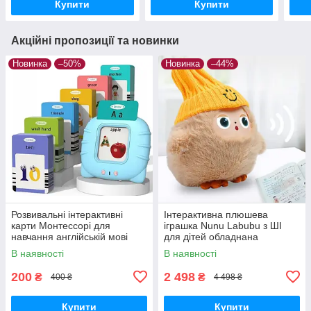
Купити
Купити
Акційні пропозиції та новинки
Новинка
–50%
Новинка
–44%
Розвивальні інтерактивні
Інтерактивна плюшева
карти Монтессорі для
іграшка Nunu Labubu з ШІ
навчання англійській мові
для дітей обладнана
Блакитний
світлодіодними очима та
В наявності
В наявності
здатністю адаптувати
поведінку
200
2 498
₴
₴
400 ₴
4 498 ₴
Купити
Купити