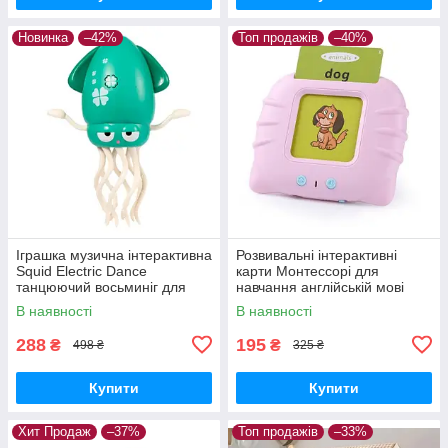
Новинка
–42%
Топ продажів
–40%
Іграшка музична інтерактивна
Розвивальні інтерактивні
Squid Electric Dance
карти Монтессорі для
танцюючий восьминіг для
навчання англійській мові
малюків Зелений
Рожевий
В наявності
В наявності
288
195
₴
₴
498 ₴
325 ₴
Купити
Купити
Хит Продаж
–37%
Топ продажів
–33%