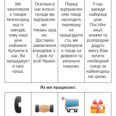
Ми
Оскільки в
Перед
У нас
закуповуєм
нас власні
відправлен
завжди
о товари
склади ми
ням товар
найкращі
безпосеред
відправляє
проходить
ціни.
ньо із
мо
перевірку
Постійні
заводів,
товары щод
на
акції,
тому наші
ня.
працездатні
знижки та
ціни
Доставка
сть, ми
розпродажі
найнижчі.
замовлення
перевіряєм
дадуть
Купуючи в
впродовж 1-
о товар на
змогу Вам
нас, Ви
3 днів по
дефекти та
купити
заощаджуєт
всій Україні.
ретельно
необхідний
е свої
пакуємо.
товар за
гроші.
найвигідніш
ою ціною.
Як ми працюємо: