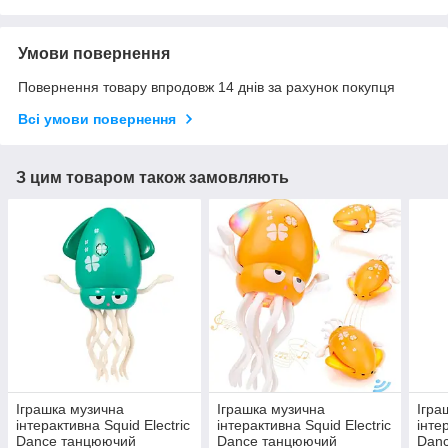
Умови повернення
Повернення товару впродовж 14 днів за рахунок покупця
Всі умови повернення
З цим товаром також замовляють
Іграшка музична
Іграшка музична
Ігра
інтерактивна Squid Electric
інтерактивна Squid Electric
інте
Dance танцюючий
Dance танцюючий
Dan