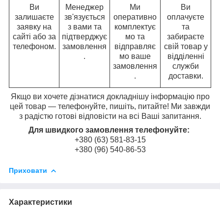
Ви
Менеджер
Ми
Ви
залишаєте
зв'язується
оперативно
оплачуєте
заявку на
з вами та
комплектує
та
сайті або за
підтверджує
мо та
забираєте
телефоном.
замовлення
відправляє
свій товар у
.
мо ваше
відділенні
замовлення
служби
.
доставки.
Якщо ви хочете дізнатися докладнішу інформацію про
цей товар — телефонуйте, пишіть, питайте! Ми завжди
з радістю готові відповісти на всі Ваші запитання.
Для швидкого замовлення телефонуйте:
+380 (63) 581-83-15
+380 (96) 540-86-53
Приховати
Характеристики