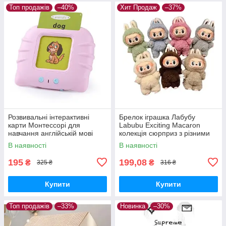
Топ продажів
–40%
Хит Продаж
–37%
Розвивальні інтерактивні
Брелок іграшка Лабубу
карти Монтессорі для
Labubu Exciting Macaron
навчання англійській мові
колекція сюрприз з різними
Рожевий
кольорами
В наявності
В наявності
195
199,08
₴
₴
325 ₴
316 ₴
Купити
Купити
Топ продажів
–33%
Новинка
–30%