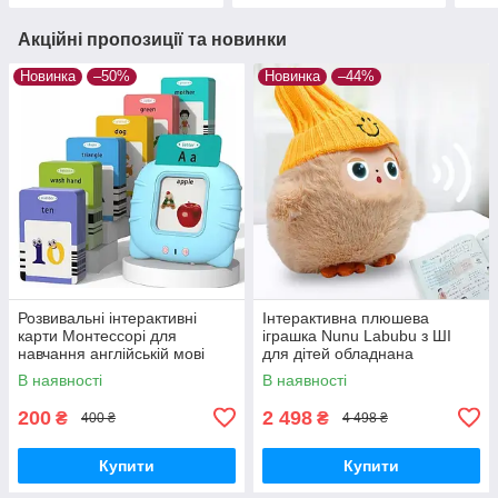
Акційні пропозиції та новинки
Новинка
–50%
Новинка
–44%
Розвивальні інтерактивні
Інтерактивна плюшева
карти Монтессорі для
іграшка Nunu Labubu з ШІ
навчання англійській мові
для дітей обладнана
Блакитний
світлодіодними очима та
В наявності
В наявності
здатністю адаптувати
поведінку
200
2 498
₴
₴
400 ₴
4 498 ₴
Купити
Купити