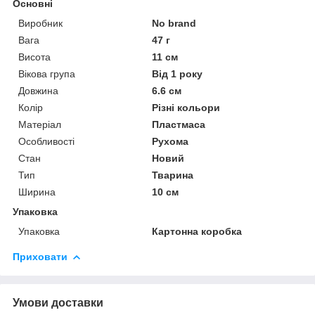
Основні
Виробник
No brand
Вага
47 г
Висота
11 см
Вікова група
Від 1 року
Довжина
6.6 см
Колір
Різні кольори
Матеріал
Пластмаса
Особливості
Рухома
Стан
Новий
Тип
Тварина
Ширина
10 см
Упаковка
Упаковка
Картонна коробка
Приховати
Умови доставки