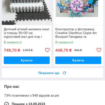
Дитячий м'який килимок-пазл
Конструктор у фоторамці
із плюшу 30×30 см,
Creative Dianthus Серія Art
підлоговий мат для ігор і
Bouquet Гвоздика та
повзання, набір 10 шт., білий/
блакитний метелик 308
В наявності
В наявності
сірий
деталі
749,70
448,70
₴
₴
1 071 ₴
641 ₴
Купити
Купити
Показати ще
Про нас
73% позитивних з 948 відгуків за рік
Працює з 14.09.2015