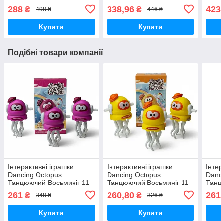
восьминіг для малюків
восьминіг для малюків
вось
288
338,96
423
₴
₴
498 ₴
446 ₴
Зелений
Жовтий
Рож
Купити
Купити
Подібні товари компанії
Інтерактивні іграшки
Інтерактивні іграшки
Інте
Dancing Octopus
Dancing Octopus
Danc
Танцюючий Восьминіг 11
Танцюючий Восьминіг 11
Танц
см Рожевий 3 шт.
см Жовтий 3 шт
см З
261
260,80
261
₴
₴
348 ₴
326 ₴
Купити
Купити