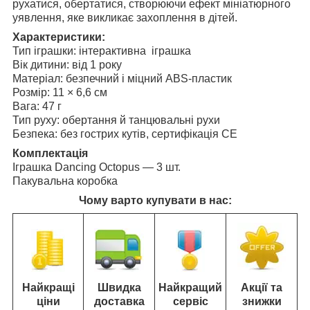
рухатися, обертатися, створюючи ефект мініатюрного
уявлення, яке викликає захоплення в дітей.
Характеристики:
Тип іграшки: інтерактивна іграшка
Вік дитини: від 1 року
Матеріал: безпечний і міцний ABS-пластик
Розмір: 11 × 6,6 см
Вага: 47 г
Тип руху: обертання й танцювальні рухи
Безпека: без гострих кутів, сертифікація CE
Комплектація
Іграшка Dancing Octopus — 3 шт.
Пакувальна коробка
Чому варто купувати в нас:
Найкращі
Швидка
Найкращий
Акції та
ціни
доставка
сервіс
знижки