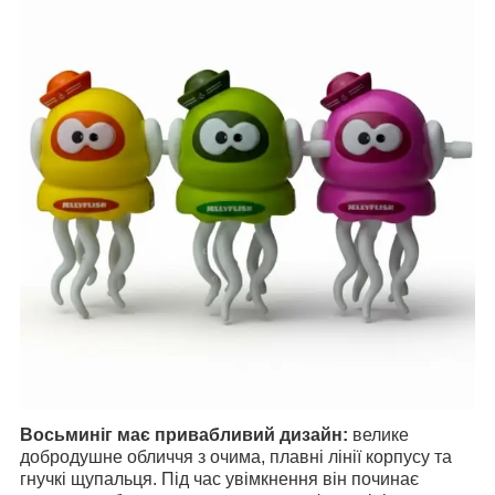
Восьминіг має привабливий дизайн:
велике
добродушне обличчя з очима, плавні лінії корпусу та
гнучкі щупальця. Під час увімкнення він починає