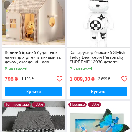
Великий ігровий будиночок-
Конструктор блоковий Stylish
намет для дітей із вікнами та
Teddy Bear серія Personality
дахом, складаний, для
SUPREME 13936 деталей
приміщення та вулиці
В наявності
В наявності
798
1 889,30
₴
₴
1 198 ₴
2 699 ₴
Купити
Купити
Топ продажів
–30%
Новинка
–30%