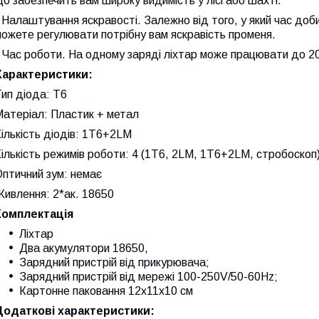
о забезпечить вам широку видимість у лісі або шахті.
 Налаштування яскравості. Залежно від того, у який час доби
ожете регулювати потрібну вам яскравість променя.
 Час роботи. На одному заряді ліхтар може працювати до 20
Характеристики:
ип діода: T6
Матеріал: Пластик + метал
ількість діодів: 1T6+2LM
ількість режимів роботи: 4 (1T6, 2LM, 1T6+2LM, стробоскоп
птичний зум: немає
ивлення: 2*ак. 18650
Комплектація
Ліхтар
Два акумулятори 18650,
Зарядний пристрій від прикурювача;
Зарядний пристрій від мережі 100-250V/50-60Hz;
Картонне паковання 12x11x10 см
Додаткові характеристики: