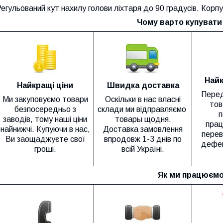
егульований кут нахилу голови ліхтаря до 90 градусів. Корп
Чому варто купувати 
Найк
Найкращі ціни
Швидка доставка
Перед
Ми закуповуємо товари
Оскільки в нас власні
тов
безпосередньо з
склади ми відправляємо
п
заводів, тому наші ціни
товары щодня.
прац
найнижчі. Купуючи в нас,
Доставка замовлення
перев
Ви заощаджуєте свої
впродовж 1-3 днів по
дефек
гроші.
всій Україні.
Як ми працюємо