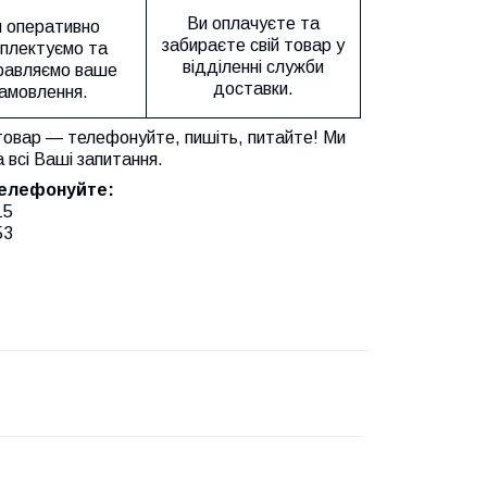
Ви оплачуєте та
 оперативно
забираєте свій товар у
плектуємо та
відділенні служби
равляємо ваше
доставки.
амовлення.
товар — телефонуйте, пишіть, питайте! Ми
а всі Ваші запитання.
телефонуйте:
15
53