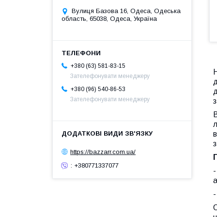
Вулиця Базова 16, Одеса, Одеська
область, 65038, Одеса, Україна
+380 (63) 581-83-15
Зателефонувати менеджеру
д
+380 (96) 540-86-53
д
Зателефонувати менеджеру
з
В
л
в
з
https://bazzarr.com.ua/
: +380771337077
-
а
О