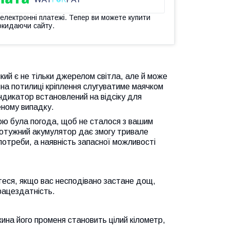
 електронні платежі. Тепер ви можете купити
окидаючи сайту.
який є не тільки джерелом світла, але й може
 на потилиці кріплення слугуватиме маячком
індикатор встановлений на відсіку для
еному випадку.
кою була погода, щоб не сталося з вашим
 Потужний акумулятор дає змогу тривале
 потреби, а наявність запасної можливості
итеся, якщо вас несподівано застане дощ,
працездатність.
жина його променя становить цілий кілометр,