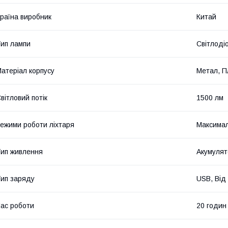
раїна виробник
Китай
ип лампи
Світлоді
атеріал корпусу
Метал, П
вітловий потік
1500 лм
ежими роботи ліхтаря
Максимал
ип живлення
Акумулят
ип заряду
USB, Від
ас роботи
20 годин