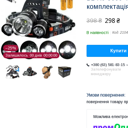
комплектаці
298 ₴
398 ₴
В наявності
Код:
2104
–25%
Купити
Залишилось
0
0
днів
0
0
0
0
0
0
+380 (63) 581-83-15
Зателефонувати
менеджеру
повернення товару п