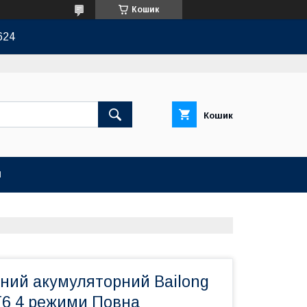
Кошик
624
Кошик
И
бний акумуляторний Bailong
T6 4 режими Повна