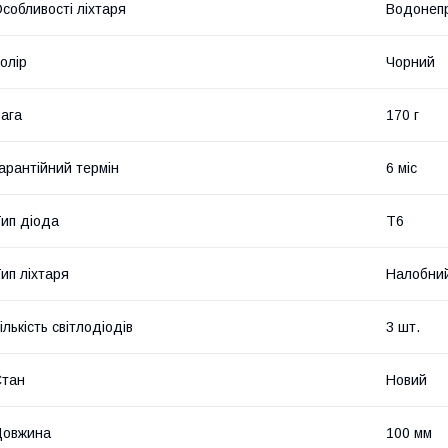
собливості ліхтаря
Водонепр
олір
Чорний
ага
170 г
арантійний термін
6 міс
ип діода
T6
ип ліхтаря
Налобни
ількість світлодіодів
3 шт.
Стан
Новий
Довжина
100 мм