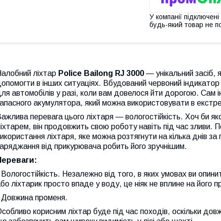
У компанії підключені
будь-який товар не п
Налобний ліхтар
Police Bailong RJ 3000
— унікальний засіб, 
опомогти в інших ситуаціях. Вбудований червоний індикатор
ля автомобілів у разі, коли вам довелося йти дорогою. Сам 
апасного акумулятора, який можна використовувати в екстр
ажлива перевага цього ліхтаря — вологостійкість. Хоч би я
іхтарем, він продовжить свою роботу навіть під час зливи.
икористання ліхтаря, яке можна розтягнути на кілька днів за
аряджання від прикурювача робить його зручнішим.
Переваги:
 Вологостійкість. Незалежно від того, в яких умовах ви опин
бо ліхтарик просто впаде у воду, це ніяк не вплине на його 
- Довжина променя.
собливо корисним ліхтар буде під час походів, оскільки дов