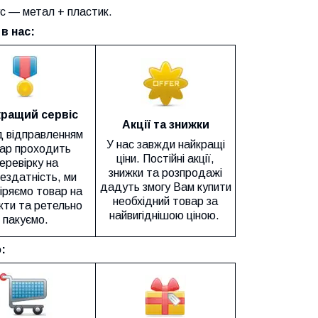
ус — метал + пластик.
в нас:
ращий сервіс
Акції та знижки
 відправленням
У нас завжди найкращі
ар проходить
ціни. Постійні акції,
еревірку на
знижки та розпродажі
ездатність, ми
дадуть змогу Вам купити
іряємо товар на
необхідний товар за
ти та ретельно
найвигіднішою ціною.
пакуємо.
: