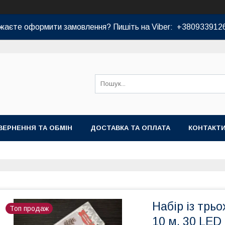
жаєте оформити замовлення? Пишіть на Viber: +380933912
ВЕРНЕННЯ ТА ОБМІН
ДОСТАВКА ТА ОПЛАТА
КОНТАКТ
Набір із трьо
Топ продаж
10 м, 30 LED