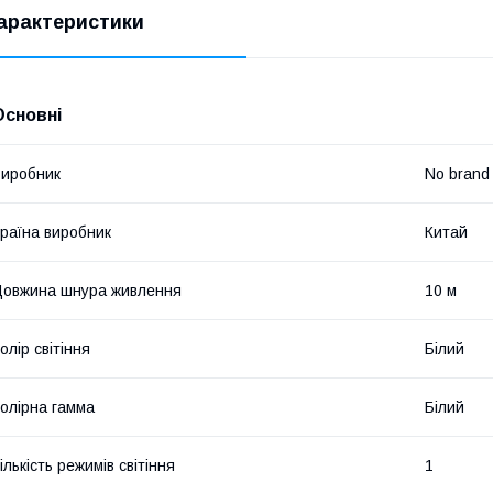
арактеристики
Основні
иробник
No brand
раїна виробник
Китай
овжина шнура живлення
10 м
олір світіння
Білий
олірна гамма
Білий
ількість режимів світіння
1