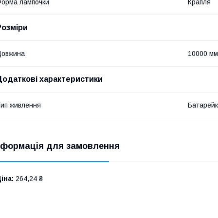
орма лампочки
Крапля
Розміри
Довжина
10000 мм
Додаткові характеристики
ип живлення
Батарейк
нформація для замовлення
іна:
264,24 ₴