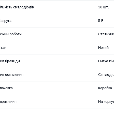
ількість світлодіодів
30 шт.
апруга
5 В
ежим роботи
Статичн
Стан
Новий
ип гірлянди
Нитка кі
ип освітлення
Світлоді
паковка
Коробка
правління
На корпус