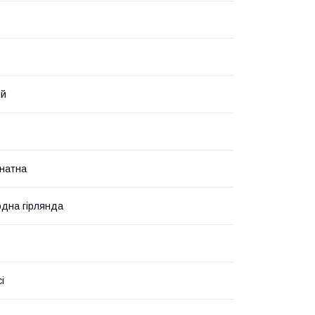
ий
мнатна
одна гірлянда
і