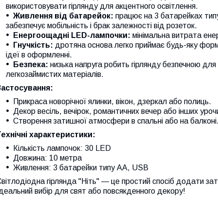
використовувати гірлянду для акцентного освітлення.
Живлення від батарейок:
працює на 3 батарейках типу
забезпечує мобільність і брак залежності від розеток.
Енергоощадні LED-лампочки:
мінімальна витрата енер
Гнучкість:
дротяна основа легко приймає будь-яку форму
ідеї в оформленні.
Безпека:
низька напруга робить гірлянду безпечною для 
легкозаймистих матеріалів.
Застосування:
Прикраса новорічної ялинки, вікон, дзеркал або полиць.
Декор весіль, вечірок, романтичних вечер або інших уро
Створення затишної атмосфери в спальні або на балконі
Технічні характеристики:
Кількість лампочок: 30 LED
Довжина: 10 метра
Живлення: 3 батарейки типу АА, USB
вітлодіодна гірлянда "Ніть" — це простий спосіб додати зат
деальний вибір для свят або повсякденного декору!