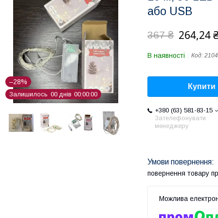
або USB
264,24 
367 ₴
В наявності
Код:
2104
–28%
Купити
Залишилось
0
0
днів
0
0
0
0
0
0
+380 (63) 581-83-15
Зателефонувати
менеджеру
повернення товару п