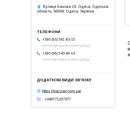
Вулиця Базова 16, Одеса, Одеська
область, 65038, Одеса, Україна
+380 (63) 581-83-15
С
Зателефонувати менеджеру
в
+380 (96) 540-86-53
я
Зателефонувати менеджеру
https://bazzarr.com.ua/
: +380771337077