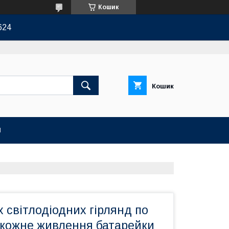
Кошик
624
Кошик
И
х світлодіодних гірлянд по
 кожне живлення батарейки