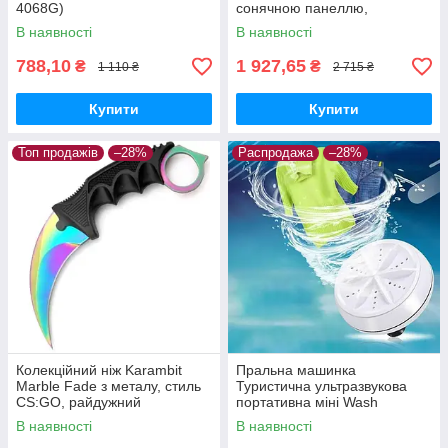
4068G)
сонячною панеллю,
радіоприймачем і
В наявності
В наявності
вбудованим повербанком
788,10
1 927,65
₴
₴
1 110 ₴
2 715 ₴
Купити
Купити
Топ продажів
–28%
Распродажа
–28%
Колекційний ніж Karambit
Пральна машинка
Marble Fade з металу, стиль
Туристична ультразвукова
CS:GO, райдужний
портативна міні Wash
Ultrasonic USB і повербанка
В наявності
В наявності