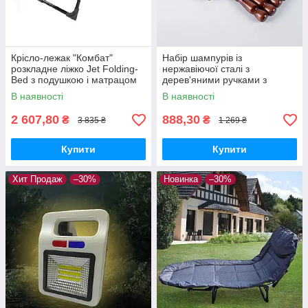
Крісло-лежак "Комбат"
Набір шампурів із
розкладне ліжко Jet Folding-
нержавіючої сталі з
Bed з подушкою і матрацом
дерев'яними ручками з
180×60×30
вилкою-ножем 6 шт.
В наявності
В наявності
2 607,80
888,30
₴
₴
3 835 ₴
1 269 ₴
Купити
Купити
Хит Продаж
–30%
Новинка
–30%