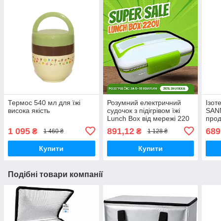
Термос 540 мл для їжі
Розумний електричний
Ізот
висока якість
судочок з підігрівом їжі
SANN
Lunch Box від мережі 220
прод
V 820 мл Зелений
32×2
1 095
891,12
689
₴
₴
1 460 ₴
1 128 ₴
Купити
Купити
Подібні товари компанії