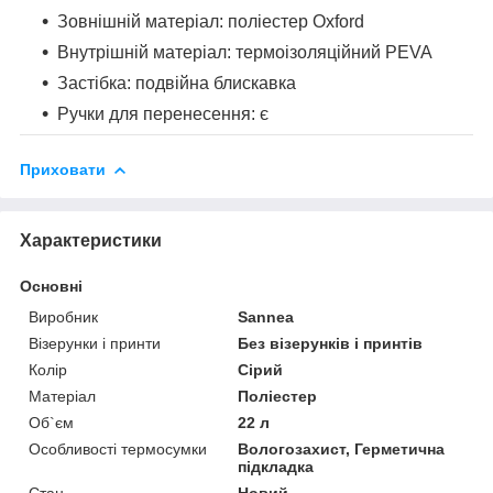
Зовнішній матеріал: поліестер Oxford
Внутрішній матеріал: термоізоляційний PEVA
Застібка: подвійна блискавка
Ручки для перенесення: є
Приховати
Характеристики
Основні
Виробник
Sannea
Візерунки і принти
Без візерунків і принтів
Колір
Сірий
Матеріал
Поліестер
Об`єм
22 л
Особливості термосумки
Вологозахист, Герметична
підкладка
Стан
Новий