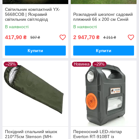
Світильник компактний YX-
5668COB | Яскравий
Розкладний шезлонг садовий
світильник світлодіод
пляжний 66 х 200 см Синій
В наявності
В наявності
417,90
2 947,70
₴
₴
597 ₴
4 211 ₴
Купити
Купити
–29%
Новинка
–29%
Похідний спальний мішок
Переносний LED-ліхтар
210*75см Stenson (MH-
Everton RT-910BT із