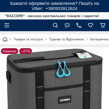
Бажаєте оформити замовлення? Пишіть на
Viber: +380933912624
"BAZZARR" - магазин оригінальних товарів і гаджетів!
Товари та послуги
Туризм та Відпочинок
Ізотермічна
Новинка
–27%