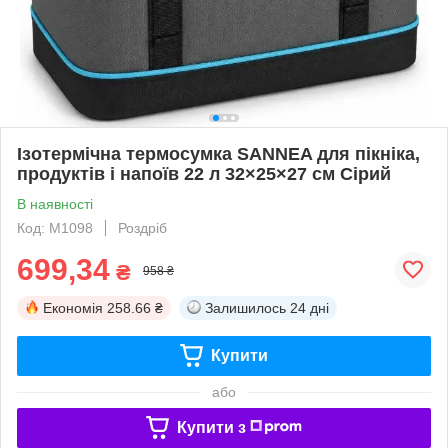
Ізотермічна термосумка SANNEA для пікніка,
продуктів і напоїв 22 л 32×25×27 см Сірий
В наявності
Код: M1098
Роздріб
699,34
₴
958 ₴
Економія
258.66 ₴
Залишилось
24 дні
Купити
або
Купити з