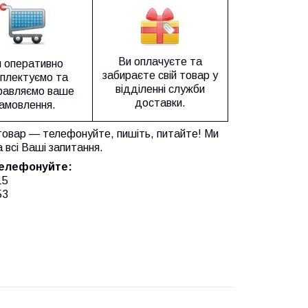
Ви оплачуєте та
 оперативно
забираєте свій товар у
плектуємо та
відділенні служби
равляємо ваше
доставки.
амовлення.
товар — телефонуйте, пишіть, питайте! Ми
а всі Ваші запитання.
телефонуйте:
15
53