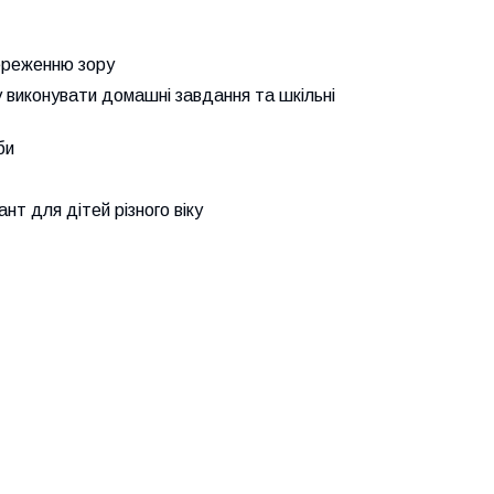
береженню зору
 виконувати домашні завдання та шкільні
би
нт для дітей різного віку