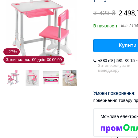
2 498,
3 423 ₴
В наявності
Код:
2104
Купити
–27%
Залишилось
0
0
днів
0
0
0
0
0
0
+380 (63) 581-83-15
Зателефонувати
менеджеру
повернення товару п