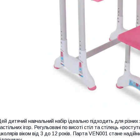
ей дитячий навчальний набір ідеально підходить для різних 
астільних ігор. Регульовані по висоті стіл та стілець «рост
колярів віком від 3 до 12 років. Парта VEN001 стане надійни
ідпочинку.