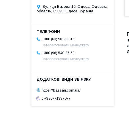
Вулиця Базова 16, Одеса, Одеська
область, 65038, Одеса, Україна
+380 (63) 581-83-15
п
д
Зателефонувати менеджеру
д
+380 (96) 540-86-53
Зателефонувати менеджеру
https://bazzarr.com.ua/
: +380771337077