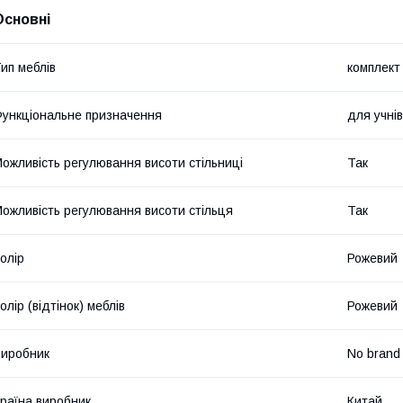
Основні
ип меблів
комплект 
ункціональне призначення
для учнів
ожливість регулювання висоти стільниці
Так
ожливість регулювання висоти стільця
Так
олір
Рожевий
олір (відтінок) меблів
Рожевий
иробник
No brand
раїна виробник
Китай