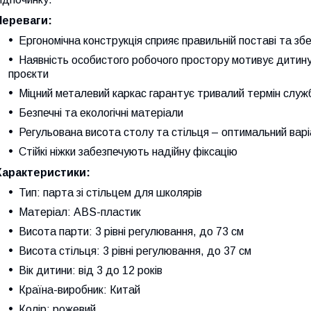
Переваги:
Ергономічна конструкція сприяє правильній поставі та з
Наявність особистого робочого простору мотивує дитину
проєкти
Міцний металевий каркас гарантує тривалий термін служ
Безпечні та екологічні матеріали
Регульована висота столу та стільця – оптимальний варіа
Стійкі ніжки забезпечують надійну фіксацію
Характеристики:
Тип: парта зі стільцем для школярів
Матеріал: ABS-пластик
Висота парти: 3 рівні регулювання, до 73 см
Висота стільця: 3 рівні регулювання, до 37 см
Вік дитини: від 3 до 12 років
Країна-виробник: Китай
Колір: рожевий