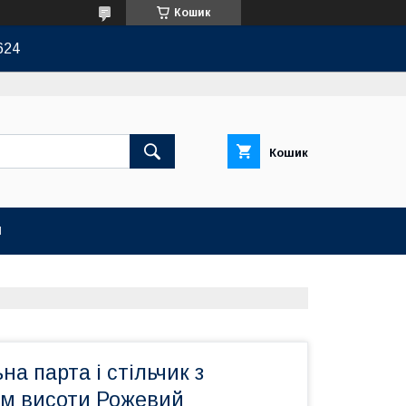
Кошик
624
Кошик
И
на парта і стільчик з
м висоти Рожевий