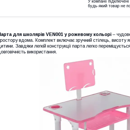
У компанії підключені
будь-який товар не п
Парта для школярів VEN001 у рожевому кольорі
– чудове
ростору вдома. Комплект включає зручний стілець, висоту я
итини. Завдяки легкій конструкції парта легко переміщується
овговічність використання.