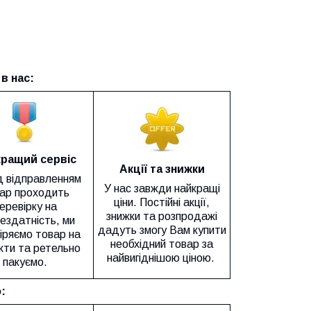
в нас:
ращий сервіс
Акції та знижки
 відправленням
У нас завжди найкращі
ар проходить
ціни. Постійні акції,
еревірку на
знижки та розпродажі
ездатність, ми
дадуть змогу Вам купити
іряємо товар на
необхідний товар за
ти та ретельно
найвигіднішою ціною.
пакуємо.
: