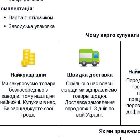
Комплектація:
Парта зі стільчиком
Заводська упаковка
Чому варто купувати 
Найк
Найкращі ціни
Швидка доставка
Перед
Ми закуповуємо товари
Оскільки в нас власні
тов
безпосередньо з
склади ми відправляємо
п
заводів, тому наші ціни
товары щодня.
прац
найнижчі. Купуючи в нас,
Доставка замовлення
перев
Ви заощаджуєте свої
впродовж 1-3 днів по
дефек
гроші.
всій Україні.
Як ми працюємо