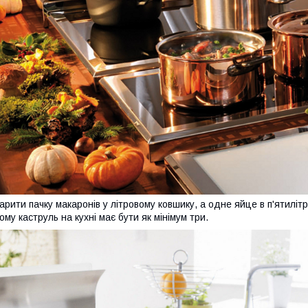
арити пачку макаронів у літровому ковшику, а одне яйце в п'ятилітр
ому каструль на кухні має бути як мінімум три.