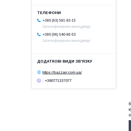
+380 (63) 581-83-15
Зателефонувати менеджеру
+380 (96) 540-86-53
Зателефонувати менеджеру
https://bazzarr.com.ua/
: +380771337077
б
к
о