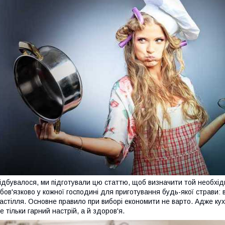
ідбувалося, ми підготували цю статтю, щоб визначити той необхід
бов'язково у кожної господині для приготування будь-якої страви: 
астілля. Основне правило при виборі економити не варто. Адже кух
е тільки гарний настрій, а й здоров'я.