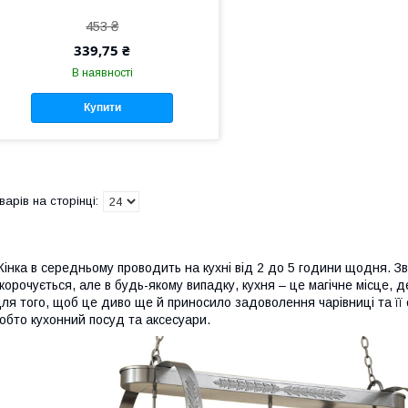
453 ₴
339,75 ₴
В наявності
Купити
інка в середньому проводить на кухні від 2 до 5 години щодня. З
корочується, але в будь-якому випадку, кухня – це магічне місце, д
ля того, щоб це диво ще й приносило задоволення чарівниці та її о
обто кухонний посуд та аксесуари.