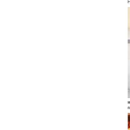
Н
м
п