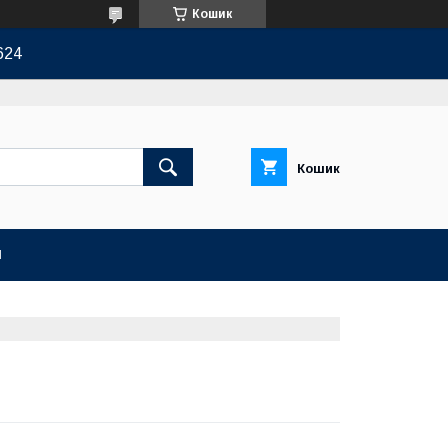
Кошик
624
Кошик
И