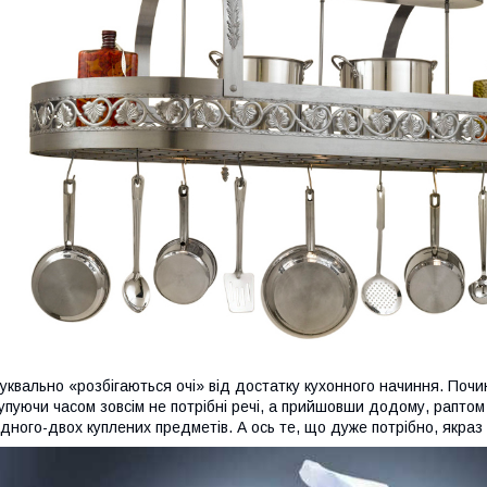
уквально «розбігаються очі» від достатку кухонного начиння. Поч
упуючи часом зовсім не потрібні речі, а прийшовши додому, раптом
дного-двох куплених предметів. А ось те, що дуже потрібно, якраз 