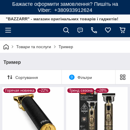
Бажаєте оформити замовлення? Пишіть на
Viber: +380933912624
"BAZZARR" - магазин оригінальних товарів і гаджетів!
Товари та послуги
Тример
Тример
Сортування
0
Фільтри
Горячая новинка
–22%
Тренд сезона
–28%