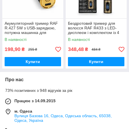
Акумуляторний тример RAF
Бездротовий тример для
R.427 5W з USB-зарядкою,
волосся RAF R433 з LED-
потужна машинка для
дисплеєм і комплектом із 4
стриження
насадок
В наявності
В наявності
198,90
348,48
₴
₴
255 ₴
484 ₴
Купити
Купити
Про нас
73% позитивних з 948 відгуків за рік
Працює з 14.09.2015
м. Одеса
Вулиця Базова 16, Одеса, Одеська область, 65038,
Одеса, Україна