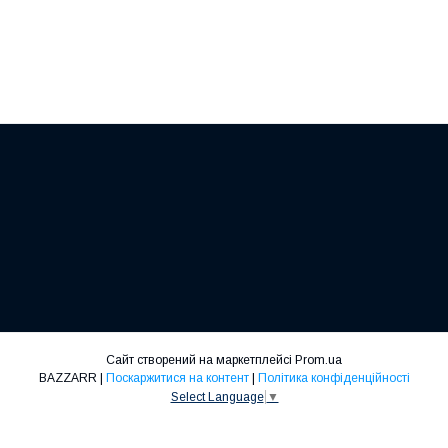
Сайт створений на маркетплейсі
Prom.ua
BAZZARR |
Поскаржитися на контент
|
Політика конфіденційності
Select Language
▼