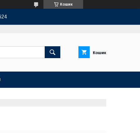
Кошик
624
Кошик
И