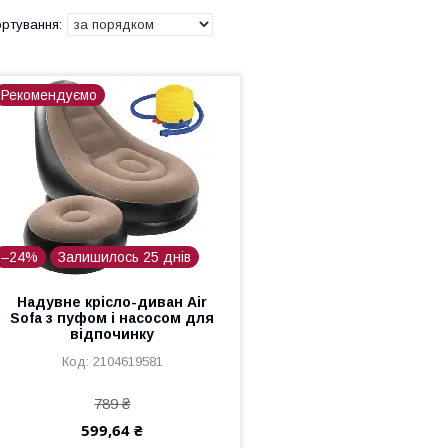
Рекомендуємо
–24%
Залишилось 25 днів
Надувне крісло-диван Air
Sofa з пуфом і насосом для
відпочинку
2104619581
789 ₴
599,64 ₴