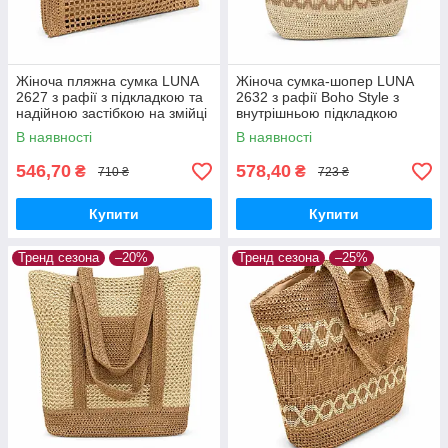
Жіноча пляжна сумка LUNA
Жіноча сумка-шопер LUNA
2627 з рафії з підкладкою та
2632 з рафії Boho Style з
надійною застібкою на змійці
внутрішньою підкладкою
В наявності
В наявності
546,70
578,40
₴
₴
710 ₴
723 ₴
Купити
Купити
Тренд сезона
–20%
Тренд сезона
–25%