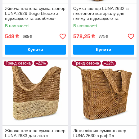
Жіноча плетена сумка-шопер
Сумка-шопер LUNA 2632 із
LUNA 2629 Beige Breeze з
плетеного матеріалу для
підкладкою та застібкою-
пляжу з підкладкою та
блискавкою
застібкою на блискавку
В наявності
В наявності
548
578,25
₴
₴
685 ₴
771 ₴
Купити
Купити
Тренд сезона
–22%
Тренд сезона
–22%
Жіноча плетена сумка-шопер
Літня жіноча сумка-шопер
LUNA 2633 для літа з
LUNA 2630 з рафії з