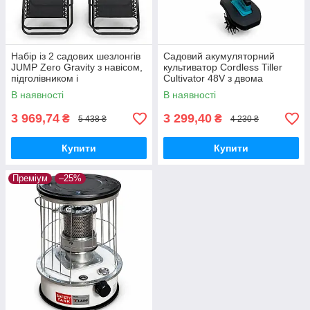
Набір із 2 садових шезлонгів
Садовий акумуляторний
JUMP Zero Gravity з навісом,
культиватор Cordless Tiller
підголівником і
Cultivator 48V з двома
підсклянником,
акумуляторами в комплекті
В наявності
В наявності
навантаження до 120 кг
Чорний
3 969,74
3 299,40
₴
₴
5 438 ₴
4 230 ₴
Купити
Купити
Преміум
–25%