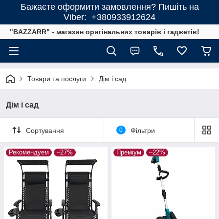
Бажаєте оформити замовлення? Пишіть на
Viber: +380933912624
"BAZZARR" - магазин оригінальних товарів і гаджетів!
Товари та послуги
Дім і сад
Дім і сад
Сортування
0
Фільтри
Рекомендуем
–27%
Преміум
–22%