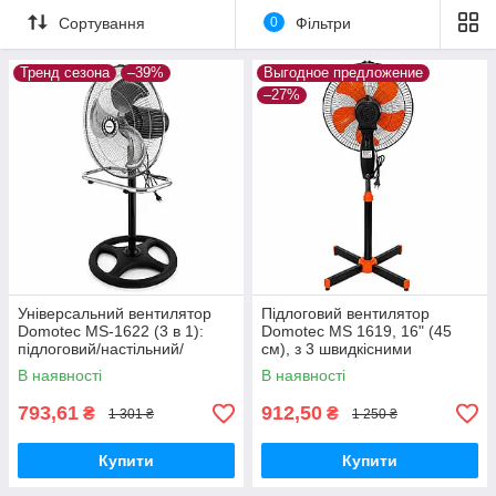
Сортування
0
Фільтри
Тренд сезона
–39%
Выгодное предложение
–27%
Універсальний вентилятор
Підлоговий вентилятор
Domotec MS-1622 (3 в 1):
Domotec MS 1619, 16" (45
підлоговий/настільний/
см), з 3 швидкісними
підвісний, 50 см
режимами
В наявності
В наявності
793,61
912,50
₴
₴
1 301 ₴
1 250 ₴
Купити
Купити