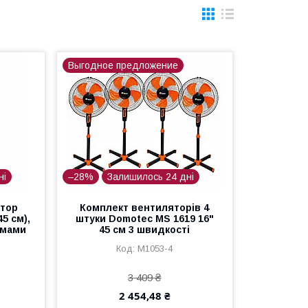
Выгодное предложение
ні
–28%
Залишилось 24 дні
ятор
Комплект вентиляторів 4
45 см),
штуки Domotec MS 1619 16"
имами
45 см 3 швидкості
M1053-4
3 409 ₴
2 454,48 ₴