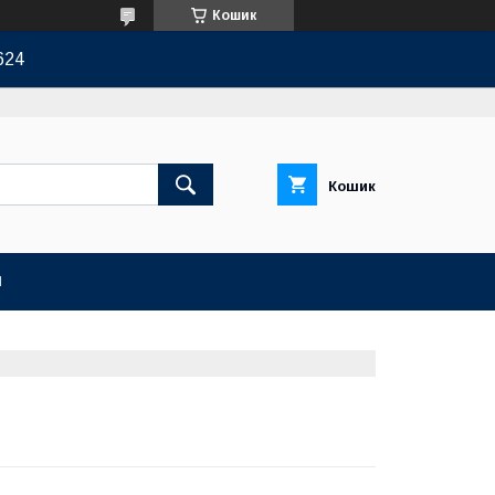
Кошик
624
Кошик
И