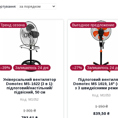
Тренд сезона
Выгодное предложение
–39%
Залишилось 24 дні
–27%
Залишилось 24 д
Універсальний вентилятор
Підлоговий вентил
Domotec MS-1622 (3 в 1):
Domotec MS 1619, 16" (
підлоговий/настільний/
з 3 швидкісними реж
підвісний, 50 см
M1053
M1052
1 150 ₴
1 301 ₴
839,50 ₴
793,61 ₴