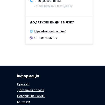
+380 (96) 540-86-53
Зателефонувати менеджеру
https://bazzarr.com.ua/
: +380771337077
Інформація
Про нас
Доставка і оплата
Повернення і обмін
Контакти