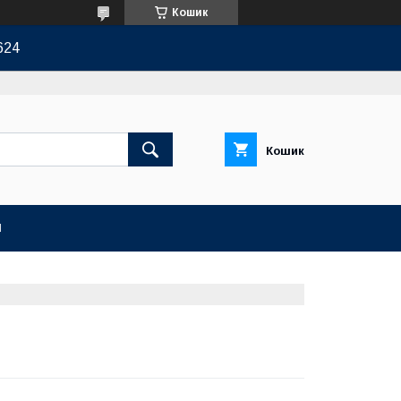
Кошик
624
Кошик
И