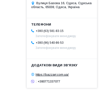
Вулиця Базова 16, Одеса, Одеська
область, 65038, Одеса, Україна
+380 (63) 581-83-15
Зателефонувати менеджеру
+380 (96) 540-86-53
Зателефонувати менеджеру
https://bazzarr.com.ua/
: +380771337077