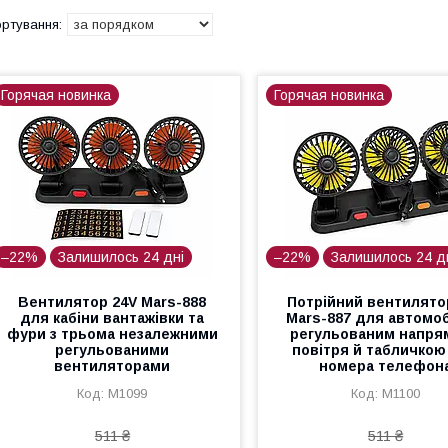
Горячая новинка
Горячая новинка
–22%
Залишилось 24 дні
–22%
Залишилось 24 д
Вентилятор 24V Mars-888
Потрійний вентилято
для кабіни вантажівки та
Mars-887 для автомоб
фури з трьома незалежними
регульованим напря
регульованими
повітря й табличкою
вентиляторами
номера телефон
M1099
M1100
511 ₴
511 ₴