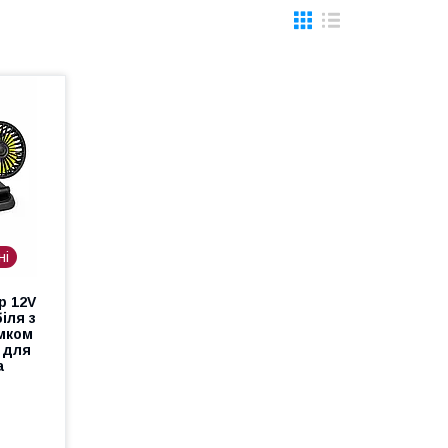
ні
р 12V
іля з
мком
 для
а