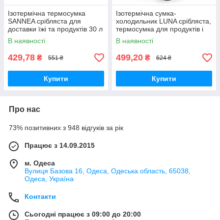
Ізотермічна термосумка
Ізотермічна сумка-
SANNEA срібляста для
холодильник LUNA срібляста,
доставки їжі та продуктів 30 л
термосумка для продуктів і
40×26×28 см
напоїв 20 л 38×22×27 см
В наявності
В наявності
429,78
499,20
₴
₴
551 ₴
624 ₴
Купити
Купити
Про нас
73% позитивних з 948 відгуків за рік
Працює з 14.09.2015
м. Одеса
Вулиця Базова 16, Одеса, Одеська область, 65038,
Одеса, Україна
Контакти
Сьогодні працює з 09:00 до 20:00