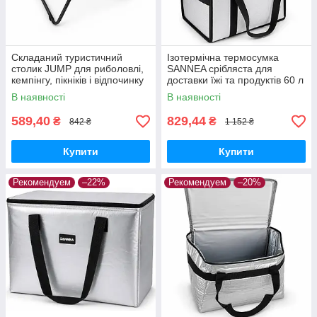
Складаний туристичний
Ізотермічна термосумка
столик JUMP для риболовлі,
SANNEA срібляста для
кемпінгу, пікніків і відпочинку
доставки їжі та продуктів 60 л
на природі
44×38×36 см
В наявності
В наявності
589,40
829,44
₴
₴
842 ₴
1 152 ₴
Купити
Купити
Рекомендуем
–22%
Рекомендуем
–20%