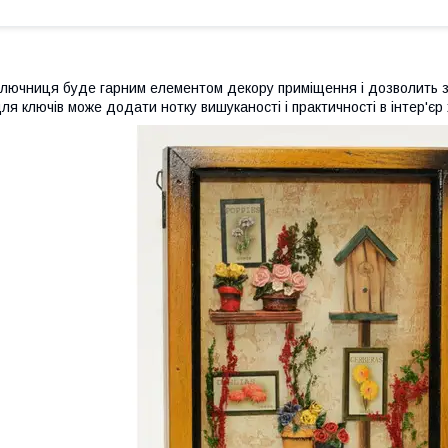
лючниця буде гарним елементом декору приміщення і дозволить зру
ля ключів може додати нотку вишуканості і практичності в інтер'єр