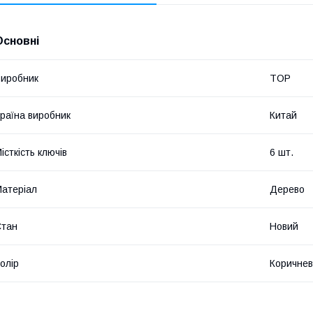
Основні
иробник
TOP
раїна виробник
Китай
істкість ключів
6 шт.
атеріал
Дерево
Стан
Новий
олір
Коричне