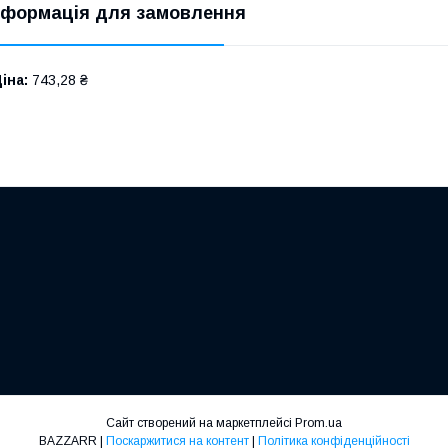
нформація для замовлення
іна:
743,28 ₴
Сайт створений на маркетплейсі
Prom.ua
BAZZARR |
Поскаржитися на контент
|
Політика конфіденційності