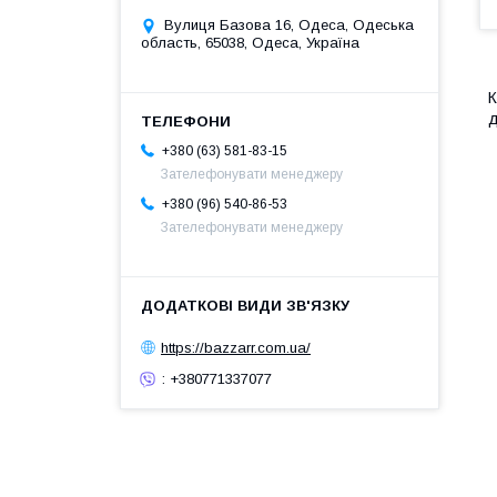
Вулиця Базова 16, Одеса, Одеська
область, 65038, Одеса, Україна
К
д
+380 (63) 581-83-15
Зателефонувати менеджеру
+380 (96) 540-86-53
Зателефонувати менеджеру
https://bazzarr.com.ua/
: +380771337077