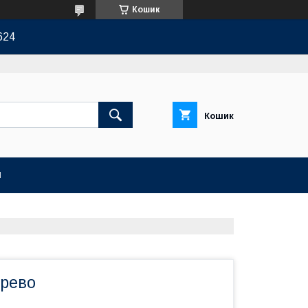
Кошик
624
Кошик
И
рево