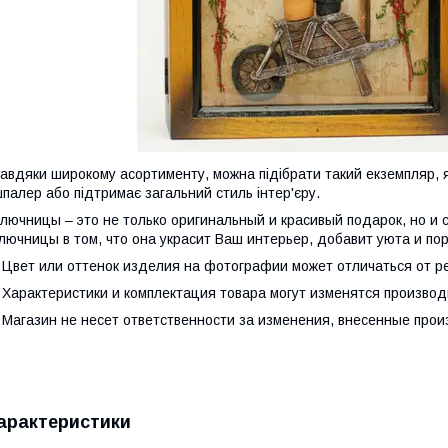
авдяки широкому асортименту, можна підібрати такий екземпляр, я
палер або підтримає загальний стиль інтер'єру.
лючницы – это не только оригинальный и красивый подарок, но и
лючницы в том, что она украсит Ваш интерьер, добавит уюта и по
 Цвет или оттенок изделия на фотографии может отличаться от р
 Характеристики и комплектация товара могут изменятся произво
 Магазин не несет ответственности за изменения, внесенные про
арактеристики