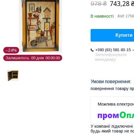
743,28 
978 ₴
В наявності
Код:
1756
Купити
+380 (63) 581-83-15
–24%
Зателефонувати
Залишилось
0
0
днів
0
0
0
0
0
0
менеджеру
повернення товару п
У компанії підключені
будь-який товар не п